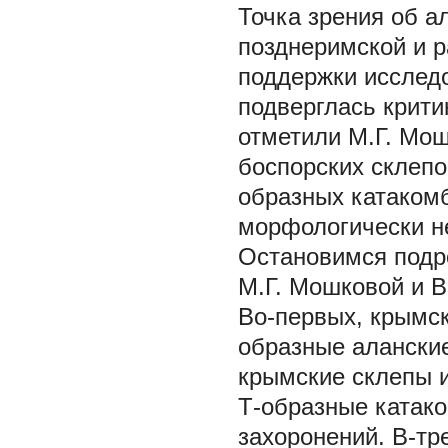
Точка зрения об 
позднеримской и р
поддержки исследо
подверглась крити
отметили М.Г. Мош
боспорских склепо
образных катаком
морфологически не
Остановимся подр
М.Г. Мошковой и 
Во-первых, крымск
образные алански
крымские склепы 
Т-образные катак
захоронений. В-тр