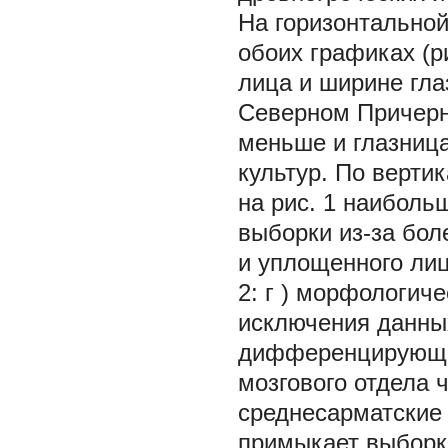
На горизонтальной
обоих графиках (р
лица и ширине гла
Северном Причерн
меньше и глазница
культур. По верти
на рис. 1 наиболь
выборки из-за бол
и уплощенного лиц
2:
г
) морфологиче
исключения данны
дифференцирующим
мозгового отдела 
среднесарматские 
примыкает выборка