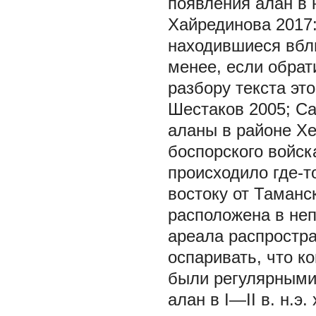
появления алан в 
Хайрединова 2017:
находившиеся вбли
менее, если обрат
разбору текста эт
Шестаков 2005; Са
аланы в районе Х
боспорского войск
происходило где-т
востоку от Таманс
расположена в неп
ареала распростр
оспаривать, что к
были регулярными,
алан в I—II в. н.