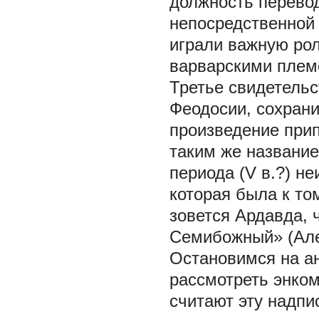
должность перево
непосредственной
играли важную рол
варварскими племе
Третье свидетель
Феодосии, сохран
произведение прип
таким же название
периода (V в.?) н
которая была к то
зовется Ардавда, 
Семибожный» (Але
Остановимся на ан
рассмотреть энком
считают эту надп