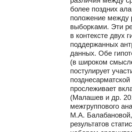
различия между с
более поздних ала
положение между 
выборками. Эти р
в контексте двух 
поддержанных ант
данных. Обе гипот
(в широком смысле
постулирует участ
позднесарматской 
прослеживает вкла
(Малашев и др. 20
межгруппового ана
М.А. Балабановой,
результатов стати