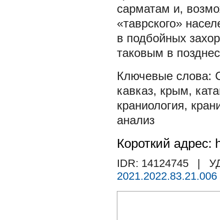
сарматам и, возмо
«таврского» насел
в подбойных захор
таковым в позднес
кавказ
,
крым
,
кат
краниология
,
кран
анализ
Короткий адрес: h
IDR: 14124745
| У
2021.2022.83.21.006