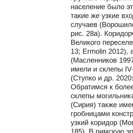
население было эт
такие же узкие в
случаев (Ворошило
рис. 28а). Коридо
Великого переселе
13; Ermolin 2012)
(Масленников 1997:
имели и склепы IV
(Ступко и др. 2020:
Обратимся к боле
склепы могильника
(Сирия) также им
гробницами конст
узкий коридор (Mon
185). В римскую э