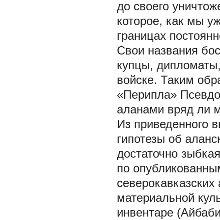
до своего уничтож
которое, как мы у
границах постоянн
Свои названия бо
купцы, дипломаты
войске. Таким обр
«Перипла» Псевдо
аланами вряд ли 
Из приведенного в
гипотезы об аланск
достаточно зыбкая
по опубликованны
северокавказских 
материальной кул
инвентаре (Айбаби