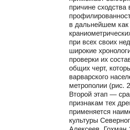
причине сходства 
профилированности
в дальнейшем как
краниометрических
при всех своих не
широкие хронолог
проверки их сост
общих черт, котор
варварского насел
метрополии (рис. 
Второй этап — сра
признакам тех дре
применяется наим
культуры Северног
Алексеев, Гохман 