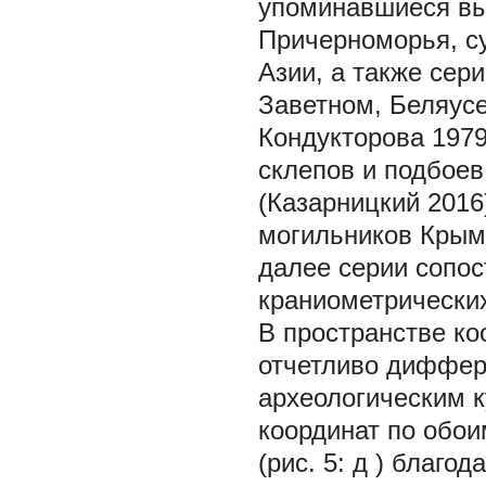
упоминавшиеся вы
Причерноморья, с
Азии, а также сер
Заветном, Беляусе
Кондукторова 1979
склепов и подбоев 
(Казарницкий 2016
могильников Крыма
далее серии сопос
краниометрических
В пространстве ко
отчетливо диффер
археологическим к
координат по обо
(рис. 5:
д
) благод