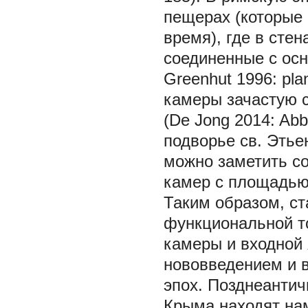
пещерах (которые 
время), где в сте
соединенные с ос
Greenhut 1996: pl
камеры зачастую 
(De Jong 2014: Abb
подворье cв. Этьен
можно заметить с
камер с площадью
Таким образом, ст
функциональной то
камеры и входной 
нововведением и в
эпох. Позднеанти
Крыма находят на