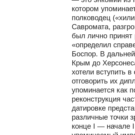
котором упоминае
полководец («хили
Савромата, разгро
был лично принят
«определил справе
Боспор. В дальне
Крым до Херсонеса
хотели вступить в
отговорить их дип
упоминается как п
реконструкция час
датировке предст
различные точки з
конце I — начале I