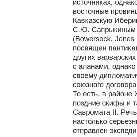
источниках, однак
восточные провин
Кавказскую Ибери
С.Ю. Сапрыкиным 
(Bowersock, Jones
посвящен пантикап
других варварских
с аланами, однако
своему дипломати
союзного договора
То есть, в районе
поздние скифы и т
Савромата II. Реч
настолько серьезн
отправлен экспеди