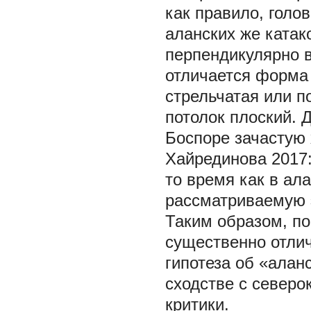
как правило, голов
аланских же катак
перпендикулярно в
отличается форма 
стрельчатая или п
потолок плоский. 
Боспоре зачастую 
Хайрединова 2017: 
то время как в ал
рассматриваемую э
Таким образом, по
существенно отлич
гипотеза об «алан
сходстве с север
критики.