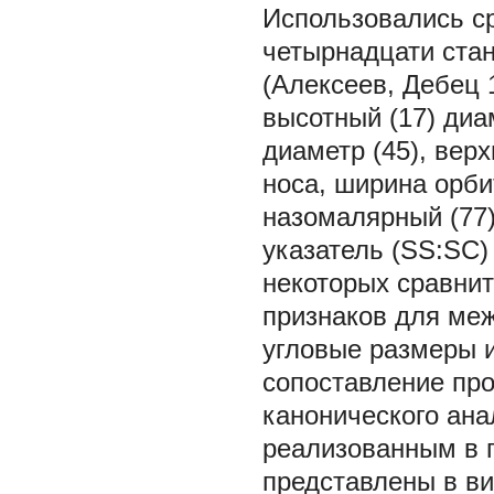
Использовались ср
четырнадцати ста
(Алексеев, Дебец 1
высотный (17) диа
диаметр (45), верх
носа, ширина орбит
назомалярный (77)
указатель (SS:SC) 
некоторых сравни
признаков для меж
угловые размеры и
сопоставление пр
канонического ан
реализованным в 
представлены в в