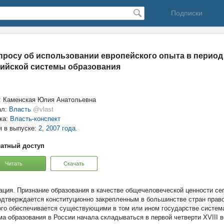
Подписки
просу об использовании европейского опыта в период
ийской системы образования
: Каменская Юлия Анатольевна
ал:
Власть
@vlast
ка:
Власть-конспект
я в выпуске:
2, 2007 года.
атный доступ
Читать
Скачать
Признание образования в качестве общечеловеческой ценности сег
одтверждается конституционно закрепленным в большинстве стран право
ого обеспечивается существующими в том или ином государстве систем
ма образования в России начала складываться в первой четверти XVIII ве