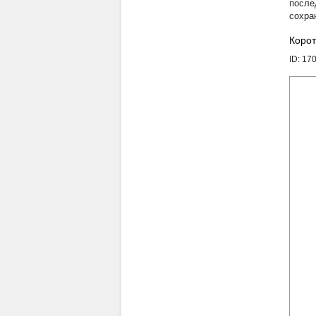
после
сохра
Корот
ID: 17