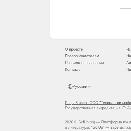
О проекте
Из
Правообладателям
На
Правила пользования
Ав
Контакты
Чи
Русский
Разработчик: ООО "Технологии моби
Государственная аккредитация IT:
2026 © SciUp.org — Платформа публи
и литературы.
"SciUp" — зарегистри