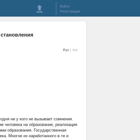
Войти
Регистрация
 становления
Рус
Анг
одня ни у кого не вызывает сомнения.
м человека на образование, реализация
ами образования. Государственная
ка. Многое из наработанного в те и