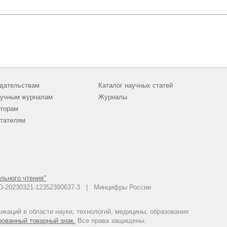
дательствам
Каталог научных статей
учным журналам
Журналы
торам
тателям
льного чтения"
 АО-20230321-12352390637-3 | Минцифры России
каций в области науки, технологий, медицины, образования
рованный товарный знак.
Все права защищены.