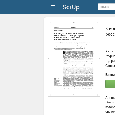
К во
росс
Автор
Журн
Рубри
Стать
Беспл
Это п
котор
систе