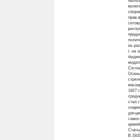
налог
включ
сборо
прав 
сетов
респу
предо
полит
их ра
г. на
бюдже
модел
Согла
Осень
стрел
маски
1927 
средн
стал 
снаря
дисци
самос
армей
Стать
В 192