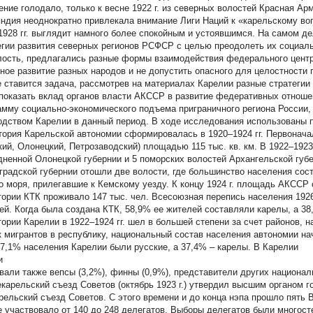
ение голодало, только к весне 1922 г. из северных волостей Красная Ар
ндия неоднократно привлекала внимание Лиги Наций к «карельскому воп
1928 гг. выглядит намного более спокойным и устоявшимся. На самом д
егии развития северных регионов РСФСР с целью преодолеть их социал
лость, предлагались разные формы взаимодействия федерального центр
ное развитие разных народов и не допустить опасного для целостности 
е ставится задача, рассмотрев на материалах Карелии разные стратегии
 показать вклад органов власти АКССР в развитие федеративных отноше
амму социально-экономического подъема приграничного региона России,
одством Карелии в данный период. В ходе исследования использованы 
тория Карельской автономии сформировалась в 1920–1924 гг. Первонача
кий, Олонецкий, Петрозаводский) площадью 115 тыс. кв. км. В 1922–1923
дненной Олонецкой губернии и 5 поморских волостей Архангельской губер
градской губернии отошли две волости, где большинство населения сос
о моря, прилегавшие к Кемскому уезду. К концу 1924 г. площадь АКССР со
тории КТК проживало 147 тыс. чел. Всесоюзная перепись населения 192
ей. Когда была создана КТК, 58,9% ее жителей составляли карелы, а 38
тории Карелии в 1922–1924 гг. шел в большей степени за счет районов, 
к мигрантов в республику, национальный состав населения автономии н
57,1% населения Карелии были русские, а 37,4% – карелы. В Карелии
и
вали также вепсы (3,2%), финны (0,9%), представители других национал
екарельский съезд Советов (октябрь 1923 г.) утвердил высшим органом г
рельский съезд Советов. С этого времени и до конца нэпа прошло пять 
е участвовало от 140 до 248 делегатов. Выборы делегатов были многос