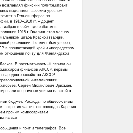
е возглавлял финский политэмигрант
еловек выделялся высоким уровнем
ерситет в Гельсингфорсе по
фии, в 1910–1918 гг. – доцент
 избран в сейм, где работал в
волюции 1918 г. Гюллинг стал членом
чальником штаба Красной гвардии.
ровой революции. Гюллинг был уверен,
СР в процветающий край и «посредством
ном отношении почву для Финляндской
Лесков. В рассматриваемый период он
 комиссаром финансов АКССР, первым
ет народного хозяйства АКССР.
дореволюционной интеллигенции
ригорьев, Сергей Михайлович Эрихман,
нировали энергичные усилия властей в
льный бюджет. Расходы по общесоюзным
я покрытия части этих расходов Карелия
сем прочим комиссариатам
ва на все
сообщения и почт и телеграфов. Все