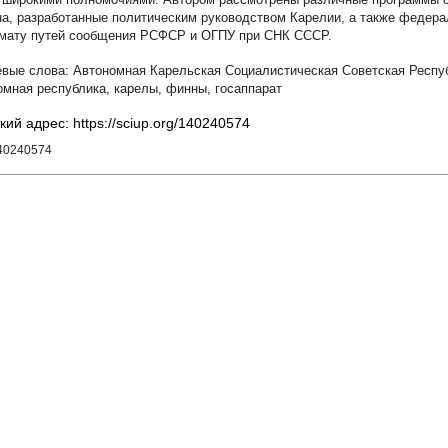
на, разработанные политическим руководством Карелии, а также федер
мату путей сообщения РСФСР и ОГПУ при СНК СССР.
Автономная Карельская Социалистическая Советская Респу
омная республика
,
карелы
,
финны
,
госаппарат
кий адрес: https://sciup.org/140240574
140240574