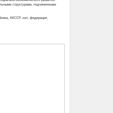
альными структурами, подчиненными
блика
,
АКССР
,
нэп
,
федерация
,