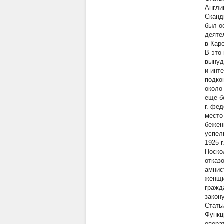
Англи
Сканд
был о
деяте
в Кар
В это
вынуд
и инт
подко
около
еще б
г. фе
место
бежен
успел
1925 
Поско
отказ
амнис
женщи
гражд
закон
Стат
Функц
опера