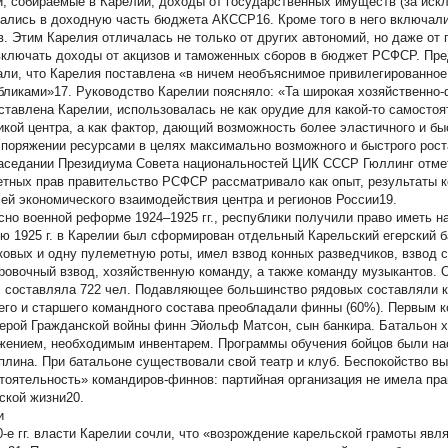
и, собираемые в Карелии, доходы от государственных имуществ (за ис
ались в доходную часть бюджета АКССР16. Кроме того в него включали
в. Этим Карелия отличалась не только от других автономий, но даже от 
включать доходы от акцизов и таможенных сборов в бюджет РСФСР. Пр
али, что Карелия поставлена «в ничем необъяснимое привилегированно
бликами»17. Руководство Карелии поясняло: «Та широкая хозяйственно-
ставлена Карелии, использовалась не как орудие для какой-то самостоя
икой центра, а как фактор, дающий возможность более эластичного и б
споряжении ресурсами в целях максимально возможного и быстрого рост
 заседании Президиума Совета национальностей ЦИК СССР Гюллинг отме
тных прав правительство РСФСР рассматривало как опыт, результаты ко
ей экономического взаимодействия центра и регионов России19.
сно военной реформе 1924–1925 гг., республики получили право иметь 
ю 1925 г. в Карелии был сформирован отдельный Карельский егерский б
ковых и одну пулеметную роты, имел взвод конных разведчиков, взвод с
ровочный взвод, хозяйственную команду, а также команду музыкантов. 
г. составляла 722 чел. Подавляющее большинство рядовых составляли к
его и старшего командного состава преобладали финны (60%). Первым 
герой Гражданской войны финн Эйольф Матсон, сын банкира. Батальон
жением, необходимым инвентарем. Программы обучения бойцов были н
плина. При батальоне существовали свой театр и клуб. Беспокойство 
тоятельность» командиров-финнов: партийная организация не имела пр
ской жизни20.
и
0-е гг. власти Карелии сочли, что «возрождение карельской грамоты я