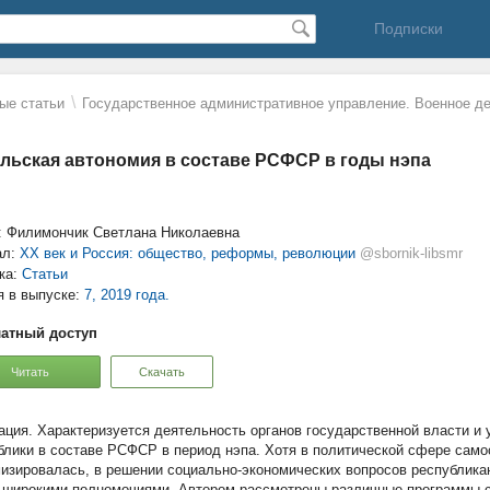
Подписки
\
ые статьи
Государственное административное управление. Военное д
льская автономия в составе РСФСР в годы нэпа
: Филимончик Светлана Николаевна
ал:
ХХ век и Россия: общество, реформы, революции
@sbornik-libsmr
ка:
Статьи
я в выпуске:
7, 2019 года.
атный доступ
Читать
Скачать
Характеризуется деятельность органов государственной власти и 
блики в составе РСФСР в период нэпа. Хотя в политической сфере само
изировалась, в решении социально-экономических вопросов республика
 широкими полномочиями. Автором рассмотрены различные программы с