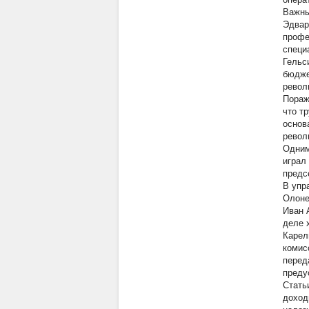
Важны
Эдвар
профе
специ
Гельс
бюдже
револ
Пораж
что т
основ
револ
Одним
играл
предс
В упр
Олоне
Иван 
деле 
Карел
комис
перед
преду
Стать
доход