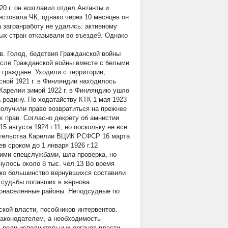
20 г. он возглавил отдел Антанты и
естовала ЧК, однако через 10 месяцев он
а загранработу не удались: активному
х стран отказывали во въезде9. Однако
в. Голод, бедствия Гражданской войны
осле Гражданской войны вместе с белыми
 граждане. Уходили с территории,
сной 1921 г. в Финляндии находилось
 Карелии зимой 1922 г. в Финляндию ушло
 родину. По ходатайству КТК 1 мая 1923
получили право возвратиться на прежнее
х прав. Согласно декрету об амнистии
5 августа 1924 г.11, но поскольку не все
вительства Карелии ВЦИК РСФСР 16 марта
 сроком до 1 января 1926 г.12
ими спецслужбами, шла проверка, но
нулось около 8 тыс. чел.13 Во время
нако большинство вернувшихся составили
ю судьбы попавших в жернова
лонаселенные районы. Неподсудные по
ской власти, пособников интервентов.
законодателем, а необходимость
 роли исполнительных органов власти.