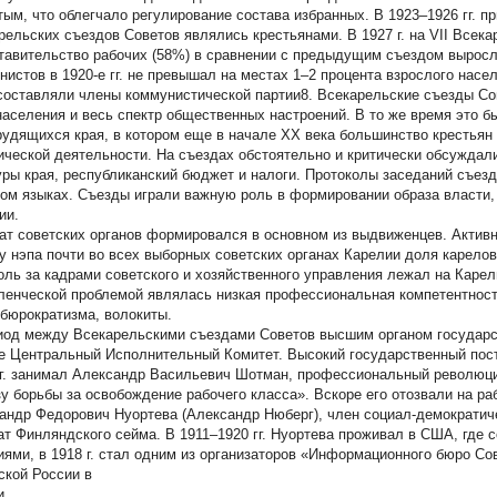
тым, что облегчало регулирование состава избранных. В 1923–1926 гг. п
рельских съездов Советов являлись крестьянами. В 1927 г. на VII Всек
тавительство рабочих (58%) в сравнении с предыдущим съездом выросло
нистов в 1920-е гг. не превышал на местах 1–2 процента взрослого насе
составляли члены коммунистической партии8. Всекарельские съезды Сове
населения и весь спектр общественных настроений. В то же время это 
рудящихся края, в котором еще в начале XX века большинство крестьян
ической деятельности. На съездах обстоятельно и критически обсуждал
уры края, республиканский бюджет и налоги. Протоколы заседаний съезд
ом языках. Съезды играли важную роль в формировании образа власти,
ии.
ат советских органов формировался в основном из выдвиженцев. Активн
цу нэпа почти во всех выборных советских органах Карелии доля карело
оль за кадрами советского и хозяйственного управления лежал на Карел
ленческой проблемой являлась низкая профессиональная компетентност
 бюрократизма, волокиты.
иод между Всекарельскими съездами Советов высшим органом государс
е Центральный Исполнительный Комитет. Высокий государственный пос
гг. занимал Александр Васильевич Шотман, профессиональный революци
у борьбы за освобождение рабочего класса». Вскоре его отозвали на р
андр Федорович Нуортева (Александр Нюберг), член социал-демократиче
ат Финляндского сейма. В 1911–1920 гг. Нуортева проживал в США, где 
иями, в 1918 г. стал одним из организаторов «Информационного бюро Сов
ской России в
и