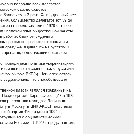
римерно половина всех делегатов
арельском съезде Советов
 более чем в 2 раза. Хотя удельный вес
ления, большинство делегатов (от 59 до
тов не представляли в 1920-е гг. все
был неплохой опыт общественной работы
 и рабочих были отчуждены от
ись приоритеты развития экономики и
ов сразу же издавались на русском и
 в пропаганде достижений советской
о проводилась политика «коренизации»:
в и финнов почти сравнялась с русскими.
ьском обкоме ВКП(б). Наиболее острой
ь выдвиженцев, что способствовало
твенной власти являлся избранный на
т Председателя Карельского ЦИК в 1923–
онер, соратник молодого Ленина по
аботу в Москву, и ЦИК АКССР возглавил
ской партии Финляндии с 1904 г.,
сотрудничал с социалистическими
етской России». В 1920 г. представитель