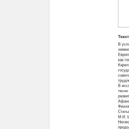
Текс
В усл
заяви
Европ
как г
Карел
госуд
совет
трудо
В исс
тесно
разви
Афана
Финля
Стать
М.И. 
Несмо
продо