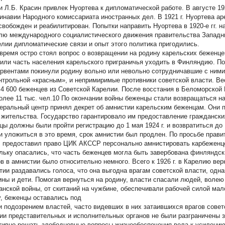
и Л.Б. Красин привлек Нуортева к дипломатической работе. В августе 19
инавии Народного комиссариата иностранных дел. В 1921 г. Нуортева ар
свобожден и реабилитирован. Попытки направить Нуортева в 1920-е гг. н
лю международного социалистического движения правительства Западны
елии дипломатические связи и опыт этого политика пригодились.
 время остро стоял вопрос о возвращении на родину карельских беженце
или часть населения карельского приграничья уходить в Финляндию. П
ервентами покинули родину вольно или невольно сотрудничавшие с ними
нтрольной «красным», и непримиримые противники советской власти. Ве
 4 600 беженцев из Советской Карелии. После восстания в Беломорской
олее 11 тыс. чел.10 По окончании войны беженцы стали возвращаться на
деральный центр принял декрет об амнистии карельским беженцам. Они 
 жительства. Государство гарантировало им предоставление граждански
цы должны были пройти регистрацию до 1 мая 1924 г. и возвратиться до 1
и уложиться в это время, срок амнистии был продлен. По просьбе пра
г. предоставил право ЦИК АКССР персонально амнистировать карбеженцев
льку опасались, что часть беженцев могла быть завербована финляндск
ов в амнистии было относительно немного. Всего к 1926 г. в Карелию вер
тии раздавались голоса, что она выгодна врагам советской власти, од
ны и дети. Помогая вернуться на родину, власти спасали людей, воле
анской войны, от скитаний на чужбине, обеспечивали рабочей силой ма
у, беженцы оставались под
ьи
подозрением властей, часто видевших в них затаившихся врагов совет
ии представительных и исполнительных органов не были разграничены 
тивно решать злободневные вопросы жизнеобеспечения вела к усилению