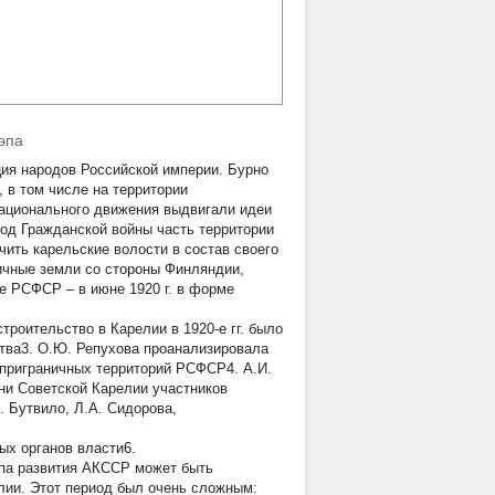
эпа
ция народов Российской империи. Бурно
 в том числе на территории
национального движения выдвигали идеи
иод Гражданской войны часть территории
ить карельские волости в состав своего
ичные земли со стороны Финляндии,
е РСФСР – в июне 1920 г. в форме
троительство в Карелии в 1920-е гг. было
ства3. О.Ю. Репухова проанализировала
 приграничных территорий РСФСР4. А.И.
ни Советской Карелии участников
. Бутвило, Л.А. Сидорова,
ых органов власти6.
апа развития АКССР может быть
лии. Этот период был очень сложным: