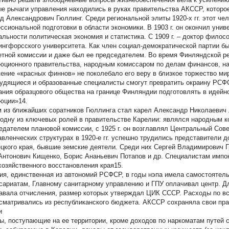
е рычаги управления находились в руках правительства АКССР, которо
д Александрович Гюллинг. Среди региональной элиты 1920-х гг. этот ч
ссиональной подготовки в области экономики. В 1903 г. он окончил унив
альности политическая экономия и статистика. С 1909 г. – доктор филосо
ингфорсского университета. Как член социал-демократической партии был
тной комиссии и даже был ее председателем. Во время Финляндской ре
юционного правительства, народным комиссаром по делам финансов, на
ение «красных финнов» не поколебало его веру в близкое торжество ми
рудящиеся и образованные специалисты смогут превратить окраину РСФ
ания образцового общества на границе Финляндии подготовлять в идей
юции»14.
 из ближайших соратников Гюллинга стал карел Александр Николаевич 
 одну из ключевых ролей в правительстве Карелии: являлся народным
едателем плановой комиссии, с 1925 г. он возглавлял Центральный Сов
авленческих структурах в 1920-е гг. успешно трудились представители 
цкого края, бывшие земские деятели. Среди них Сергей Владимирович Г
Антонович Кищенко, Борис Ананьевич Потапов и др. Специалистам импо
хозяйственного восстановления края15.
ия, единственная из автономий РСФСР, в годы нэпа имела самостояте
сариатам, Главному санитарному управлению и ГПУ оплачивал центр. Дл
авала отчисления, размер которых утверждал ЦИК СССР. Расходы по в
сматривались из республиканского бюджета. АКССР сохраняла свои пра
и
ы, поступающие на ее территории, кроме доходов по наркоматам путей 