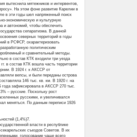
мия вытеснила мятежников и интервентов,
росу». На этом фоне развитие Карелии в
еле в эти годы шел напряженный поиск
ьно-экономическую и культурную
а и автономий, чтобы обеспечить
государства сепаратизма. В данной
 освоения северных территорий в годы
ний в РСФСР, охарактеризовать
 разработанную политическим
проблемный и сравнительный методы.
льно в состав КТК входили три уезда
 гг. в состав КТК вошла часть территории
нии. В 1924 г. к АКССР от
тавляли вепсы, и были переданы острова
ставляла 146 тыс. кв. км. В 1920 г. на
6 года зафиксировала в АКССР 270 тыс.
,3% – русские. Поскольку рост
населенных русскими, и увеличивался
ачал меняться. По данным переписи 1926
ьностей (1,4%)7.
осударственной власти в республике
Всекарельских съездов Советов. В их
тепенными, голосование чаще всего