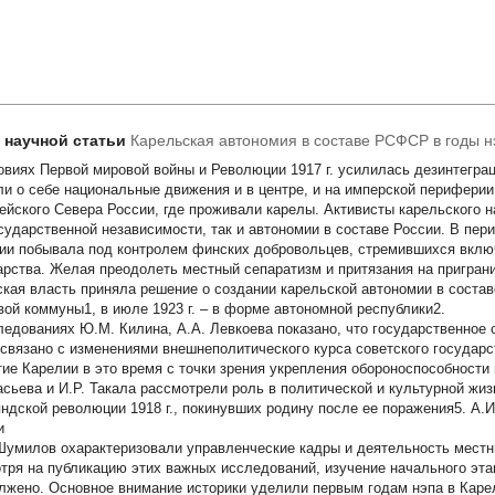
т научной статьи
Карельская автономия в составе РСФСР в годы н
овиях Первой мировой войны и Революции 1917 г. усилилась дезинтегра
ли о себе национальные движения и в центре, и на имперской периферии,
ейского Севера России, где проживали карелы. Активисты карельского 
осударственной независимости, так и автономии в составе России. В пер
ии побывала под контролем финских добровольцев, стремившихся включ
арства. Желая преодолеть местный сепаратизм и притязания на пригран
ская власть приняла решение о создании карельской автономии в состав
вой коммуны1, в июле 1923 г. – в форме автономной республики2.
ледованиях Ю.М. Килина, А.А. Левкоева показано, что государственное с
 связано с изменениями внешнеполитического курса советского государ
тие Карелии в это время с точки зрения укрепления обороноспособности
сьева и И.Р. Такала рассмотрели роль в политической и культурной жиз
ндской революции 1918 г., покинувших родину после ее поражения5. А.И
и
Шумилов охарактеризовали управленческие кадры и деятельность местн
тря на публикацию этих важных исследований, изучение начального эт
лжено. Основное внимание историки уделили первым годам нэпа в Каре