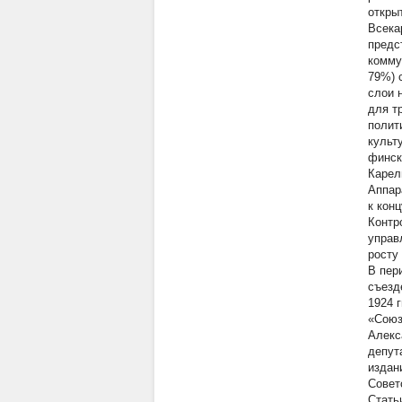
откры
Всека
предс
комму
79%) 
слои 
для т
полит
культ
финск
Карел
Аппар
к кон
Контр
управ
росту
В пер
съезд
1924 
«Союз
Алекс
депут
издан
Совет
Стать