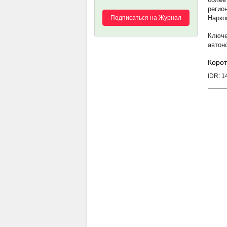
регио
Подписаться на Журнал
Нарко
автон
Корот
IDR: 