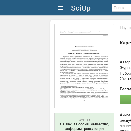
Научн
Каре
Автор
Журн
Рубри
Стать
Беспл
респу
ЖУРНАЛ
ХХ век и Россия: общество,
миним
реформы, революции
более