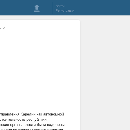
Войти
Регистрация
ело
управления Карелии как автономной
стоятельность республики
нские органы власти были наделены
оциально-экономического развития