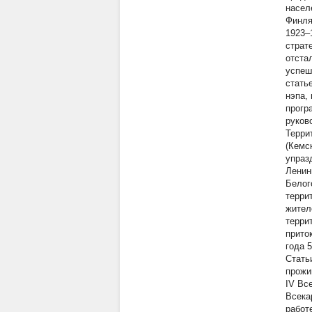
насел
Финля
1923–
страт
отста
успеш
стать
нэпа,
прогр
руков
Терри
(Кемс
упраз
Ленин
Белог
терри
жител
терри
прито
года 
Стать
прожи
IV Вс
Всека
работ