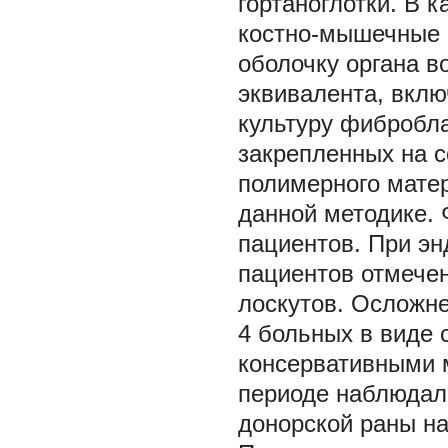
гортаноглотки. В 
костно-мышечные 
оболочку органа в
эквивалента, вкл
культуру фибробл
закрепленных на с
полимерного матер
данной методике. 
пациентов. При эн
пациентов отмечен
лоскутов. Осложн
4 больных в виде 
консервативными 
периоде наблюдалс
донорской раны на