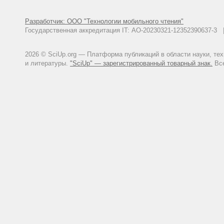
Разработчик: ООО "Технологии мобильного чтения"
Государственная аккредитация IT: АО-20230321-12352390637-
2026 © SciUp.org — Платформа публикаций в области науки, те
и литературы.
"SciUp" — зарегистрированный товарный знак.
Все