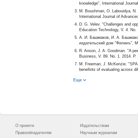
knowledge", International Journal
M. Boushman, O. Labouidya, N. E
International Journal of Advance
D. G. Velev. "Challenges and oppo
Education Technology, V. 4. No. 
А. И. Башмаков, И. А. Башмак
издательский дом "Филинъ", М.
R. Anson, J. A. Goodman. "A pee
Business, V. 89. No. 1. 2014. P.
M. Freeman, J. McKenzie. "SPARK
benefints of evaluating across di
V. Hyyrynen, H. Hamalainen, J. 
Еще
courses", Procceedings of the 10
Park, Finland, 2010). P. 94-99.
M. P. Conlon. "RockTest: a prog
No. 5. 2005. P. 27-35.
S. K. Andrianoff, D. B. Levine, 
Proceedings of the 2003 OOPSLA 
S. D. Gewand, G. Q. Heissenberg
О проекте
Издательствам
Computing Science in Colleges, V
Правообладателям
Научным журналам
D. J. Weiss. "Item banking, tes