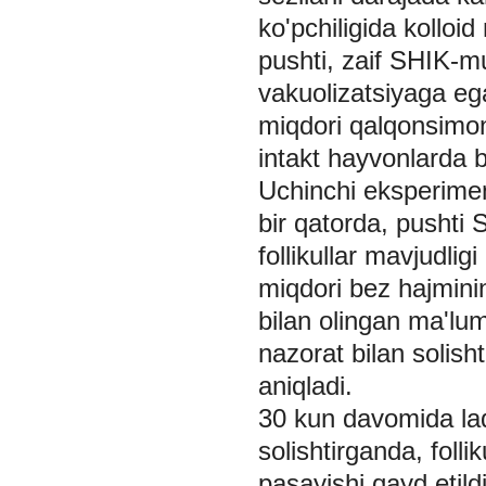
ko'pchiligida kolloi
pushti, zaif SHIK-mus
vakuolizatsiyaga eg
miqdori qalqonsimon
intakt hayvonlarda b
Uchinchi eksperiment
bir qatorda, pushti S
follikullar mavjudlig
miqdori bez hajmining
bilan olingan ma'lum
nazorat bilan solisht
aniqladi.
30 kun davomida ladi
solishtirganda, folli
pasayishi qayd etild