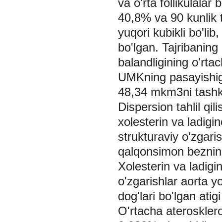
va o'rta follikulalar 
40,8% va 90 kunlik ta
yuqori kubikli bo'l
bo'lgan. Tajribaning
balandligining o'rta
UMKning pasayishiga 
48,34 mkm3ni tashkil
Dispersiоn tahlil qi
xolesterin va ladig
strukturaviy o'zgaris
qalqonsimon bezning 
Xolesterin va ladigi
o'zgarishlar aorta yo
dog'lari bo'lgan atig
O'rtacha aterosklero