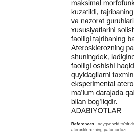
maksimal morfofunksi
kuzatildi, tajribani
va nazorat guruhlar
xususiyatlarini solis
faolligi tajribaning 
Aterosklerozning p
shuningdek, ladigin
faolligi oshishi haq
quyidagilarni taxmin 
eksperimental atero
ma'lum darajada qalq
bilan bog'liqdir.
ADABIYOTLAR
References
Ladygynozid ta’siri
aterosklerozning patomorfozi