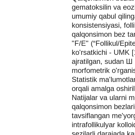
gematoksilin va eozi
umumiy qabul qilinga
konsistensiyasi, foll
qalqonsimon bez tark
"F/E" (“Follikul/Epit
ko'rsatkichi - UMK [
ajratilgan, sudan Ш 
morfometrik o'rganis
Statistik ma'lumotlarn
orqali amalga oshiril
Natijalar va ularni
qalqonsimon bezlari
tavsiflangan me'yorga
intrafollikulyar koll
sezilarli darajada k