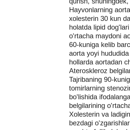
qurish, shuningdek, a
Hayvonlarning aortas
xolesterin 30 kun da
holatda lipid dog'lar
o'rtacha maydoni aor
60-kuniga kelib barc
aorta yoyi hududida j
hollarda aortadan ch
Ateroskleroz belgila
Tajribaning 90-kuniga
tomirlarning stenozi
bo'lishida ifodalang
belgilarining o'rtac
Хolesterin va ladigi
bezdagi o'zgarishlar 