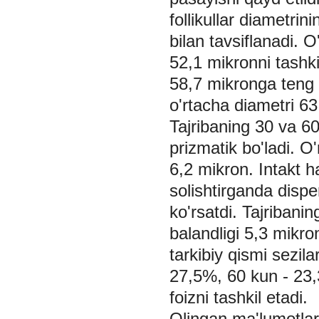
follikullar diametrin
bilan tavsiflanadi. 
52,1 mikronni tashki
58,7 mikronga teng bo
o'rtacha diametri 63
Tajribaning 30 va 60 
prizmatik bo'ladi. O
6,2 mikron. Intakt h
solishtirganda dispers
ko'rsatdi. Tajribanin
balandligi 5,3 mikron
tarkibiy qismi sezila
27,5%, 60 kun - 23,
foizni tashkil etadi.
Olingan ma'lumotlarn