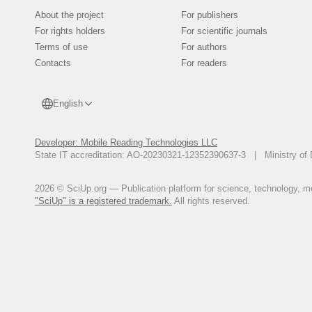
About the project
For publishers
Мамадов Ю.М., Маматалиев А.Р
планиметрик курсаткисларга т
For rights holders
For scientific journals
Республика илмий –амалий анж
Terms of use
For authors
Александров Н.Г. Патологичес
Contacts
For readers
процесса при различных форма
1973.
Г. Г. Автандилов. Медицинская
English
Быков В.Л. Морфофункциональ
Проблемы Эндокринологии. - 1993
Developer: Mobile Reading Technologies LLC
Чумаченко П.А. О совокупном
State IT accreditation: AO-20230321-12352390637-3 | Ministry of 
1980.- т.8. - №4. - с. 84-86.
Н.А. Плохинский. Руководство 
2026 © SciUp.org — Publication platform for science, technology, med
"SciUp" is a registered trademark.
All rights reserved.