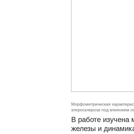
Морфометрическая характерис
атеросклероза под влиянием л
В работе изучена
железы и динамика