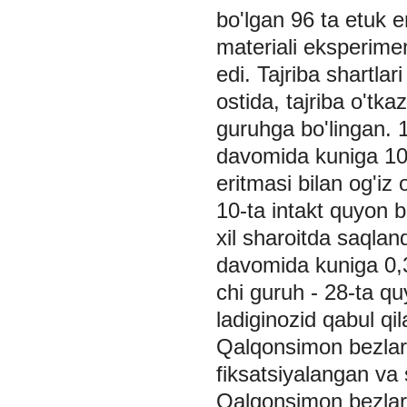
bo'lgan 96 ta etuk e
materiali eksperime
edi. Tajriba shartlar
ostida, tajriba o'tk
guruhga bo'lingan. 
davomida kuniga 10 
eritmasi bilan og'iz 
10-ta intakt quyon b
xil sharoitda saqlan
davomida kuniga 0,3 
chi guruh - 28-ta qu
ladiginozid qabul qil
Qalqonsimon bezlar 
fiksatsiyalangan va 
Qalqonsimon bezlar