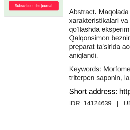
Subscribe to the journal
Maqolada 
xarakteristikalari va
qo'llashda eksperime
Qalqonsimon bezning
preparat ta'sirida ao
aniqlandi.
Morfome
triterpen saponin
,
la
Short address: htt
IDR: 14124639
| U