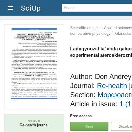
\
Scientific articles
Applied science
\
comparative physiology
Glandular
Ladygynozid ta’sirida qalq
experimental aterosklerozn
Author: Don Andrey
Journal:
Re-health j
Section:
Морфолог
Article in issue:
1 (1
Free access
JOURNAL
Re-health journal
Read
Downloa