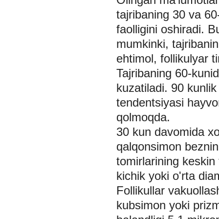
tajribaning 30 va 6
faolligini oshiradi. 
mumkinki, tajribanin
ehtimol, follikulyar ti
Tajribaning 60-kunid
kuzatiladi. 90 kunli
tendentsiyasi hayvo
qolmoqda.
30 kun davomida xol
qalqonsimon bezning 
tomirlarining keskin 
kichik yoki o'rta dia
Follikullar vakuollas
kubsimon yoki prizmat