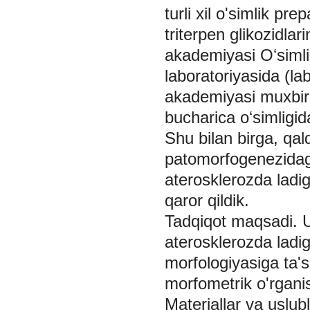
turli xil o'simlik pr
triterpen glikozidlar
akademiyasi Oʻsimlik
laboratoriyasida (la
akademiyasi muxbir 
bucharica oʻsimligid
Shu bilan birga, qa
patomorfogenezidagi
aterosklerozda ladig
qaror qildik.
Tadqiqot maqsadi.
aterosklerozda ladi
morfologiyasiga ta'si
morfometrik o'rganis
Materiallar va uslub