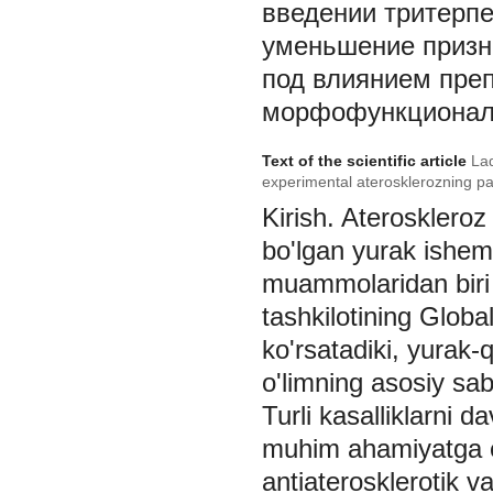
введении тритерпе
уменьшение призн
под влиянием пре
морфофункциональ
Text of the scientific article
Lad
experimental aterosklerozning p
Kirish.
Ateroskleroz 
bo'lgan yurak ishemi
muammolaridan biri 
tashkilotining Global
ko'rsatadiki, yurak-q
o'limning asosiy saba
Turli kasalliklarni d
muhim ahamiyatga eg
antiaterosklerotik v