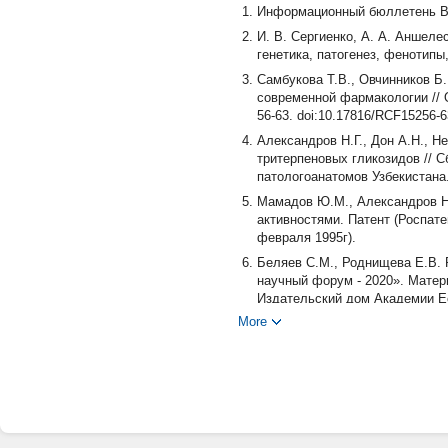
Информационный бюллетень ВО
И. В. Сергиенко, А. А. Аншеле
генетика, патогенез, фенотипы
Самбукова Т.В., Овчинников Б.
современной фармакологии // О
56-63. doi:10.17816/RCF15256-6
Александров Н.Г., Дон А.Н., Н
тритерпеновых гликозидов // 
патологоанатомов Узбекистана. 
Мамадов Ю.М., Александров Н.
активностями. Патент (Роспате
февраля 1995г).
Беляев С.М., Роднищева Е.В. 
научный форум - 2020». Матер
Издательский дом Академии Ес
More
Дон А.Н., Реймназарова Г.Д.,
введении ладыгинозида и хедер
Дон А.Н. Гистоморфометрия ад
Журнал "Медицина и инновации"
Маматалиев А.Р., Дон А.Н., Ал
леонтозида при экспериментал
практической конференции патол