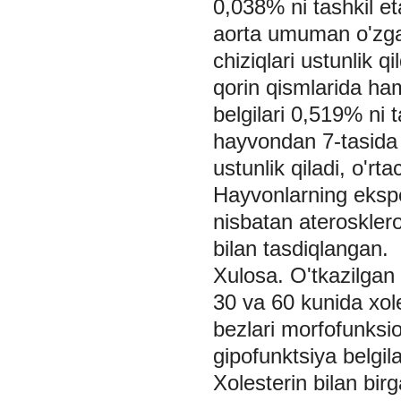
0,038% ni tashkil et
aorta umuman o'zgar
chiziqlari ustunlik q
qorin qismlarida ham
belgilari 0,519% ni 
hayvondan 7-tasida a
ustunlik qiladi, o'rt
Hayvonlarning ekspe
nisbatan ateroskleroz
bilan tasdiqlangan.
Xulosa.
O'tkazilgan 
30 va 60 kunida xol
bezlari morfofunksio
gipofunktsiya belgil
Xolesterin bilan bir