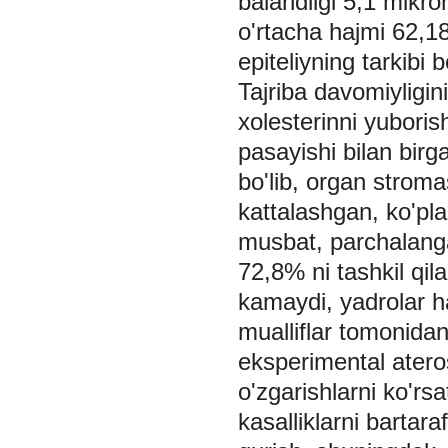
balandligi 5,1 mikr
o'rtacha hajmi 62,18 
epiteliyning tarkibi 
Tajriba davomiyligi
xolesterinni yuboris
pasayishi bilan birg
bo'lib, organ stromas
kattalashgan, ko'plab
musbat, parchalang
72,8% ni tashkil qila
kamaydi, yadrolar h
mualliflar tomonidan 
eksperimental ater
o'zgarishlarni ko'rsa
kasalliklarni bartara