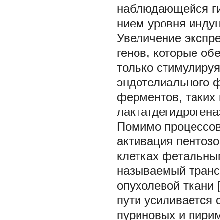
наблюдающейся ги
нием уровня индуц
Увеличение экспре
генов, которые об
только стимулируя
эндотелиального ф
ферментов, таких 
лактатдегидрогеназ
Помимо процессов 
активация пентоз
клетках фетальны
называемый транс
опухолевой ткани 
пути усиливается 
пуриновых и пири