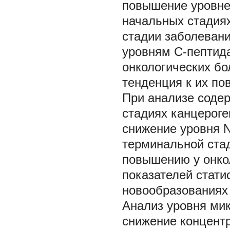
повышение уровней
начальных стадиях
стадии заболевани
уровням С-пептида
онкологических бо
тенденция к их по
При анализе соде
стадиях канцероге
снижение уровня 
терминальной стад
повышению у онкол
показателей стати
новообразованиях 
Анализ уровня мик
снижение концентра