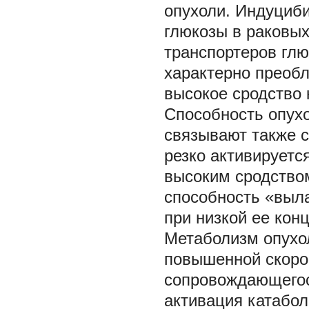
опухоли. Индуциби
глюкозы в раковых
транспортеров глю
характерно преоб
высокое сродство 
Способность опухо
связывают также с
резко активируется 
высоким сродством
способность «выл
при низкой ее кон
Метаболизм опухол
повышенной скорос
сопровождающегося
активация катабо