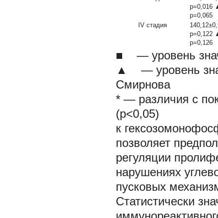
p=0,016 
p=0,065
IV стадия
140,12±0,
p=0,122 
p=0,126
■ — уровень знач
▲ — уровень знач
Смирнова
* — различия с по
(р<0,05)
к гексозомонофосф
позволяет предпо
регуляции пролифе
нарушениях углево
пусковых механизм
Статистически зна
иммунореактивного