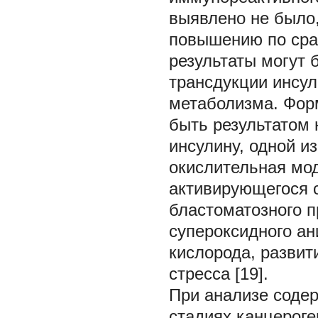
выявлено не было,
повышению по срав
результаты могут
трансдукции инсул
метаболизма. Фор
быть результатом
инсулину, одной и
окислительная мо
активирующегося 
бластоматозного 
супероксидного ан
кислорода, развит
стресса [19].
При анализе соде
стадиях канцероге