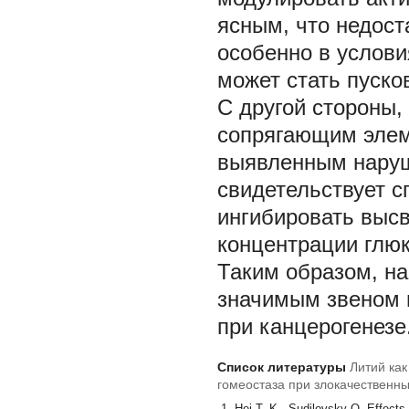
ясным, что недост
особенно в услови
может стать пуск
С другой стороны,
сопрягающим элем
выявленным наруш
свидетельствует с
ингибировать выс
концентрации глюк
Таким образом, н
значимым звеном 
при канцерогенезе
Список литературы
Литий ка
гомеостаза при злокачественн
Hei T. K., Sudilovsky O. Effects