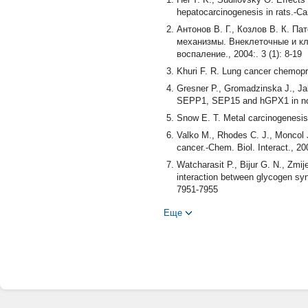
hepatocarcinogenesis in rats.-Ca
Антонов В. Г., Козлов В. К. П
механизмы. Внеклеточные и к
воспаление., 2004:. 3 (1): 8-19
Khuri F. R. Lung cancer chemopr
Gresner P., Gromadzinska J., Ja
SEPP1, SEP15 and hGPX1 in non-
Snow E. T. Metal carcinogenesis:
Valko M., Rhodes C. J., Moncol J
cancer.-Chem. Biol. Interact., 20
Watcharasit P., Bijur G. N., Zmi
interaction between glycogen sy
7951-7955
Gehring L., Leonhardt P., Bigl H
Еще
5: 583-587
Tran A., Pio B. S., Khatibi B., 
with inner-quadrant versus outer
1459
Sutter C. H., Laughner E., Semen
regulated ubiquitination that is
Iyer N. V., Kotch L. E., Agani F