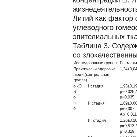
жизнедеятельность
Литий как фактор
углеводного гомео
эпителиальных тк
Таблица 3.
Содерж
со злокачественн
Исследованные группы
Fe, мкг/
Практически здоровые
1,24±0,0
люди (контрольная
группа)
о кО
I стадия
1,95±0,19
S
p=0,028 
о
p=0,035
о
II стадия
1,69±0,06
о
p=0,007
Аp=0,011
III стадия
1,28±0,1
p=0,513 
p=0,319