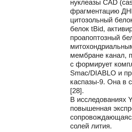
нуклеазы CAD (cas
фрагментацию ДНК.
цитозольный белок
белок tBid, актив
проапоптозный бел
митохондриальным
мембране канал, п
с формирует компл
Smac/DIABLO и про
каспазы-9. Она в 
[28].
В исследованиях Y
повышенная экспр
сопровождающаяся
солей лития.