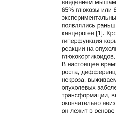
введением мышам 
65% глюкозы или 6
экспериментальны
появлялись раньше
канцероген [1]. К
гиперфункция кор
реакции на опухол
глюкокортикоидов,
В настоящее врем
роста, дифференци
некроза, выживаемо
опухолевых заболе
трансформации, в
окончательно неиз
он лежит в основе