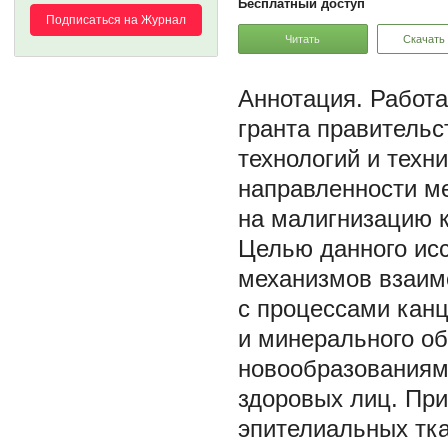
Бесплатный доступ
Подписаться на Журнал
Читать
Скачать
Работа
гранта правительс
технологий и техн
направленности м
на малигнизацию к
Целью данного ис
механизмов взаимо
с процессами канц
и минерального о
новообразованиями
здоровых лиц. Пр
эпителиальных тк