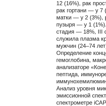
12 (16%), рак прос
рак гортани — у 7 
матки — у 2 (3%),
пузыря — у 1 (1%).
стадия — 18%, III
служила плазма кр
мужчин (24–74 лет
Определение конце
гемоглобина, макро
анализаторе «Коне
пептида, иммунор
иммунохемилюминис
Анализ уровня ми
эмиссионной спект
спектрометре iСАР