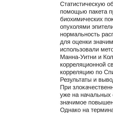
Статистическую об
помощью пакета п
биохимических по
опухолями эпител
нормальность рас
для оценки значим
использовали мето
Манна-Уитни и Ко
корреляционной с
корреляцию по Сп
Результаты и выв
При злокачествен
уже на начальных с
значимое повышени
Однако на термин