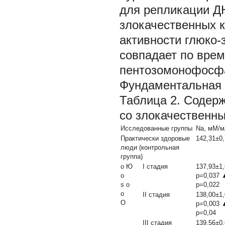
для репликации Д
злокачественных к
активности глюко-
совпадает по вре
пентозомонофосф
Фундаментальная 
Таблица 2.
Содерж
со злокачественн
Исследованные группы
Na, мМ/м
Практически здоровые
142,31±0
люди (контрольная
группа)
о Ю
I стадия
137,93±1,
о
p=0,037 
s о
p=0,022
о
II стадия
138,00±1,
О
p=0,003 
p=0,04
III стадия
139,56±0,