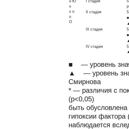
о Ю
I стадия
5
о
p
s о
II стадия
5
о
■
О
▲
III стадия
5
■
▲
IV стадия
5
▲
■ — уровень знач
▲ — уровень знач
Смирнова
* — различия с по
(р<0,05)
быть обусловлена 
гипоксии фактора 
наблюдается всле