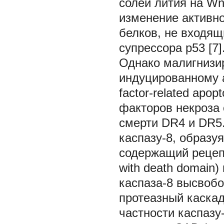
солей лития на Wn
изменение активно
белков, не входящ
супрессора р53 [7]
Однако малигнизир
индуцированному ап
factor-related apop
факторов некроза 
смерти DR4 и DR5.
каспазу-8, образу
содержащий рецепт
with death domain
каспаза-8 высвобо
протеазный каска
частности каспазу-