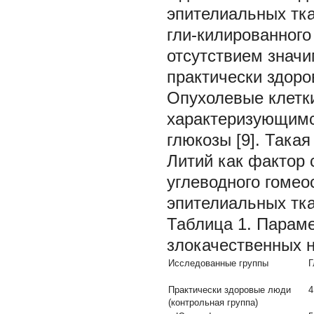
эпителиальных тка
гли-килированного
отсутствием знач
практически здоро
Опухолевые клетк
характеризующимс
глюкозы [9]. Така
Литий как фактор
углеводного гомео
эпителиальных тк
Таблица 1.
Параме
злокачественных 
Исследованные группы
Г
Практически здоровые люди
4
(контрольная группа)