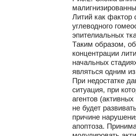
малигнизированны
Литий как фактор
углеводного гомео
эпителиальных тк
Таким образом, о
концентрации лити
начальных стадия
являться одним из
При недостатке да
ситуация, при ко
агентов (активны
не будет развиват
причине нарушени
апоптоза. Принима
модулировать акти