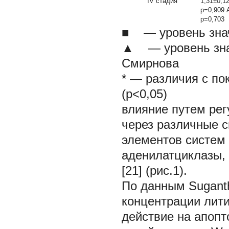
IV стадия
1,31±0,1
p=0,909 
p=0,703
■ — уровень знач
▲ — уровень знач
Смирнова
* — различия с по
(р<0,05)
влияние путем рег
через различные с
элементов систем 
аденилатциклазы, 
[21] (рис.1).
По данным Suganth
концентрации лит
действие на апопт