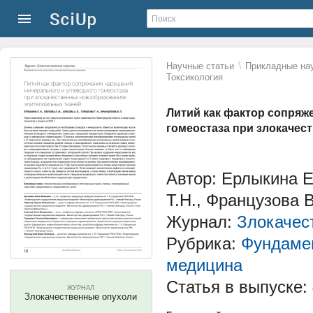
\
Научные статьи
Прикладные нау
Токсикология
Литий как фактор сопряж
гомеостаза при злокачес
Автор: Ерлыкина Е
Т.Н., Французова В
Журнал:
Злокачес
Рубрика:
Фундамен
медицина
Статья в выпуске:
ЖУРНАЛ
Злокачественные опухоли