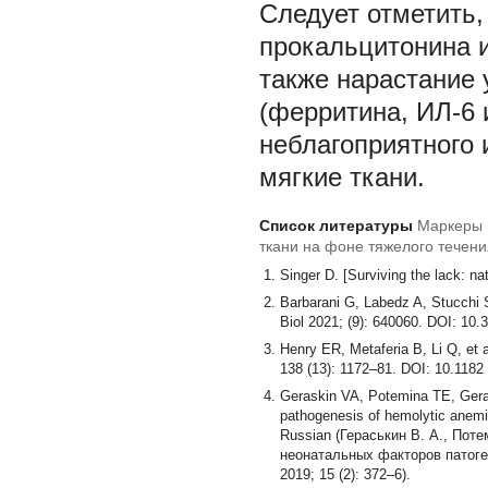
Следует отметить,
прокальцитонина и
также нарастание 
(ферритина, ИЛ-6 
неблагоприятного
мягкие ткани.
Список литературы
Маркеры 
ткани на фоне тяжелого течен
Singer D. [Surviving the lack: na
Barbarani G, Labedz A, Stucchi S,
Biol 2021; (9): 640060. DOI: 1
Henry ER, Metaferia B, Li Q, et a
138 (13): 1172–81. DOI: 10.118
Geraskin VA, Potemina TE, Gerask
pathogenesis of hemolytic anemia
Russian (Гераськин В. А., Пот
неонатальных факторов патоге
2019; 15 (2): 372–6).