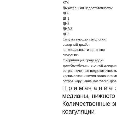
КТ4
Дыхательная недостаточность:
ДН0
ДН1
ДН2
ДН2/3
ДН3
Сопутствующая патология:
сахарный диабет
артериальная гипертензия
ожирение
фибрилляция предсердий
тромбоэмболия легочной артерии
острая почечная недостаточность
хроническая ишемия головного м
острое нарушение мозгового кро
П р и м еч а н и 
медианы, нижнего
Количественные з
коагуляции