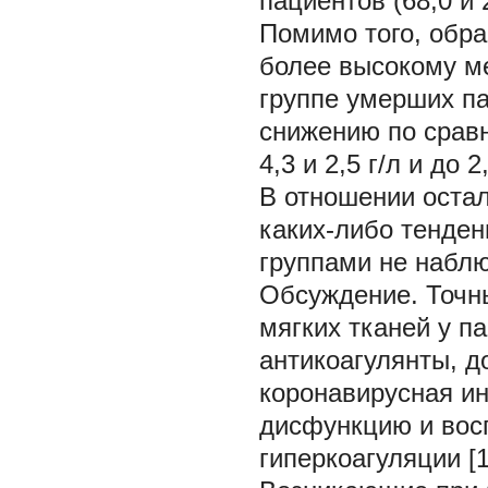
пациентов (68,0 и 
Помимо того, обра
более высокому м
группе умерших па
снижению по срав
4,3 и 2,5 г/л и до 
В отношении оста
каких-либо тенде
группами не набл
Обсуждение.
Точн
мягких тканей у п
антикоагулянты, до
коронавирусная и
дисфункцию и вос
гиперкоагуляции [1