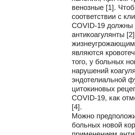
венозные [1]. Что
соответствии с кл
COVID-19 должны 
антикоагулянты [2
жизнеугрожающим 
являются кровотече
того, у больных н
нарушений коагуля
эндотелиальной ф
цитокиновых рецеп
COVID-19, как отм
[4].
Можно предположи
больных новой кор
применением анти