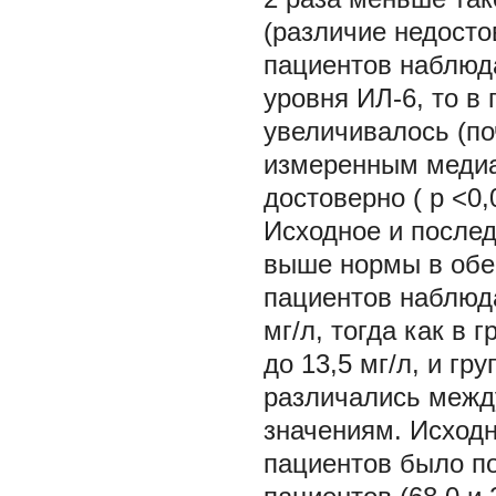
(различие недосто
пациентов наблюд
уровня ИЛ-6, то в
увеличивалось (по
измеренным медиа
достоверно (
p
<0,
Исходное и после
выше нормы в обеи
пациентов наблюда
мг/л, тогда как в
до 13,5 мг/л, и гр
различались межд
значениям. Исход
пациентов было по