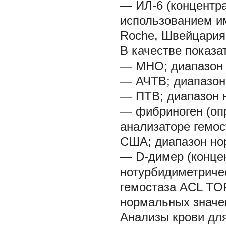
— ИЛ-6 (концентр
использованием и
Roche, Швейцария;
В качестве показа
— МНО; диапазон н
— АЧТВ; диапазон 
— ПТВ; диапазон н
— фибриноген (оп
анализаторе гемост
США; диапазон нор
— D-димер (конце
нотурбидиметриче
гемостаза ACL TOP 
нормальных значен
Анализы крови для