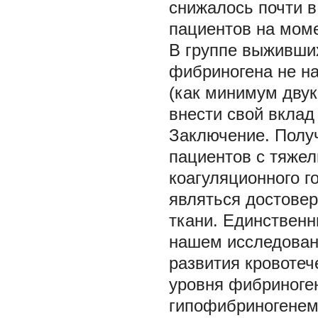
снижалось почти в
пациентов на мом
В группе выживших
фибриногена не н
(как минимум двук
внести свой вклад
Заключение.
Получ
пациентов с тяже
коагуляционного г
являться достове
ткани. Единствен
нашем исследован
развития кровотеч
уровня фибриноге
гипофибриногенем