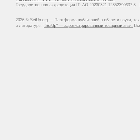
Государственная аккредитация IT: АО-20230321-12352390637-
2026 © SciUp.org — Платформа публикаций в области науки, те
и литературы.
"SciUp" — зарегистрированный товарный знак.
Все