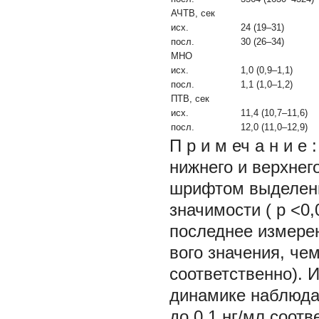
АЧТВ, сек
исх.
24 (19–31)
посл.
30 (26–34)
МНО
исх.
1,0 (0,9–1,1)
посл.
1,1 (1,0–1,2)
ПТВ, сек
исх.
11,4 (10,7–11,6)
посл.
12,0 (11,0–12,9)
П р и м еч а н и 
нижнего и верхне
шрифтом выделены
значимости (
p
<0,
последнее измере
вого значения, чем
соответственно). 
динамике наблюдал
до 0,1 нг/мл соотв