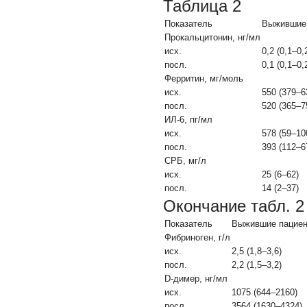
Таблица 2
Показатель
Выжившие 
Прокальцитонин, нг/мл
исх.
0,2 (0,1–0,
посл.
0,1 (0,1–0,
Ферритин, мг/моль
исх.
550 (379–6
посл.
520 (365–7
ИЛ-6, пг/мл
исх.
578 (59–10
посл.
393 (112–6
СРБ, мг/л
исх.
25 (6–62)
посл.
14 (2–37)
Окончание табл. 2
Показатель
Выжившие пациен
Фибриноген, г/л
исх.
2,5 (1,8–3,6)
посл.
2,2 (1,5–3,2)
D-димер, нг/мл
исх.
1075 (644–2160)
посл.
3564 (1630–4324)