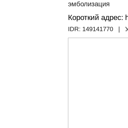
эмболизация
Короткий адрес: h
IDR: 149141770
| У