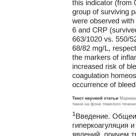
this indicator (from 
group of surviving p
were observed with r
6 and CRP (survived
663/1020 vs. 550/5
68/82 mg/L, respecti
the markers of infl
increased risk of ble
coagulation homeost
occurrence of bleedi
Текст научной статьи
Маркеры
ткани на фоне тяжелого течен
1
Введение.
Общеиз
гиперкоагуляция и
явлений, причем т