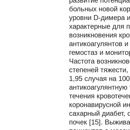
развитие потенци
больных новой ко
уровни D-димера и
характерные для 
возникновения кр
антикоагулянтов и
гемостаз и монитор
Частота возникнов
степеней тяжести,
1,95 случая на 10
антикоагулянтную 
течения кровотече
коронавирусной ин
сахарный диабет, 
почек [15]. Выжив