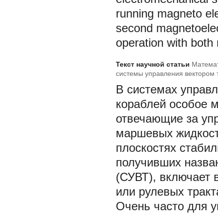
running magneto elec
second magnetoelect
operation with both
Текст научной статьи
Математ
системы управления вектором т
В системах управ
кораблей особое 
отвечающие за уп
маршевых жидкостн
плоскостях стабил
получивших назва
(СУВТ), включает 
или рулевых тракта
Очень часто для у