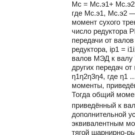
Мс = Мс.э1+ Мс.э2 +
где Мс.э1, Мс.э2 
момент сухого тре
число редуктора РМ
передачи от валов
редуктора, iр1 = i
валов МЭД к валу Т
других передач от
η1η2η3η4, где η1 .
моменты, приведё
Тогда общий моме
приведённый к ва
дополнительной ус
эквивалентным мо
тягой шарнирно-р