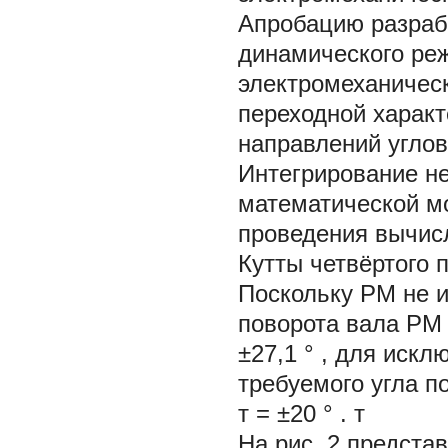
Апробацию разраб
динамического ре
электромеханичес
переходной характ
направлений угло
Интегрирование н
математической м
проведения вычис
Кутты четвёртого 
Поскольку РМ не и
поворота вала РМ 
±27,1
°
, для искл
требуемого угла 
т
= ±20
°
.
т
На рис. 2 предста