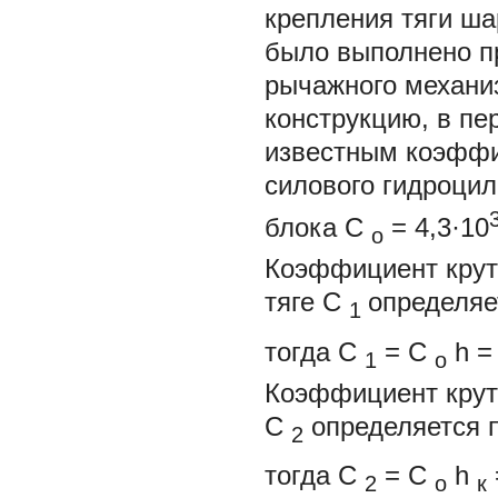
крепления тяги ш
было выполнено пр
рычажного механи
конструкцию, в п
известным коэффи
силового гидроцил
блока
С
= 4,3·10
о
Коэффициент крути
тяге
С
определяе
1
тогда
С
=
С
h
=
1
о
Коэффициент крут
С
определяется
2
тогда
С
=
С
h
2
о
к