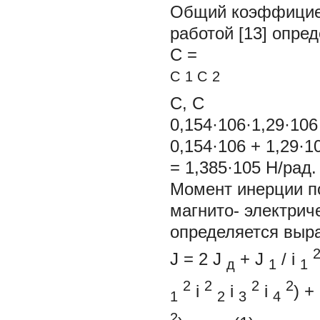
Общий коэффициент
работой [13] опред
C
=
C
1
C
2
C, C
0,154·106·1,29·106
0,154·106 + 1,29·1
= 1,385·105 Н/рад.
Момент инерции п
магнито- электриче
определяется выр
J
= 2
J
+
J
/
i
д
1
1
2
2
2
2
i
i
i
) +
1
2
3
4
2