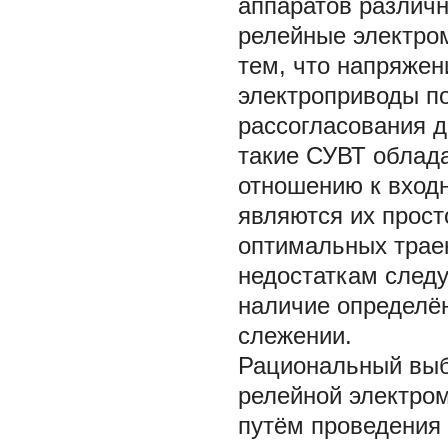
аппаратов различ
релейные электро
тем, что напряжен
электроприводы по
рассогласования д
такие СУВТ облада
отношению к входн
являются их прост
оптимальных трае
недостаткам следу
наличие определён
слежении.
Рациональный выб
релейной электро
путём проведения 