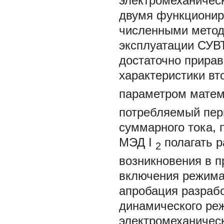
электромеханичес
двумя функциони
численными метод
эксплуатации СУ
достаточно прира
характеристики вто
параметром матем
потребляемый пер
суммарного тока, 
МЭД
I
полагать 
2
возникновения в 
включения режима
апробация разраб
динамического ре
электромеханичес