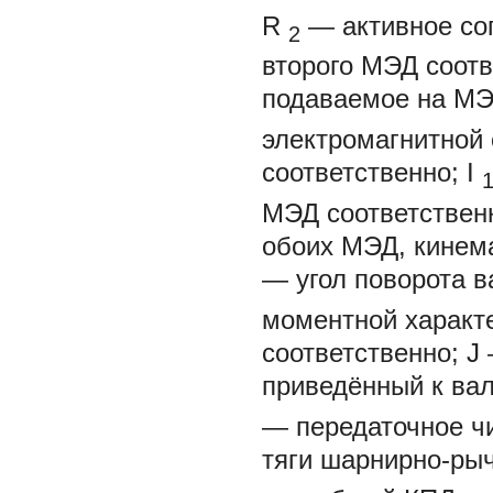
R
— активное со
2
второго МЭД соот
подаваемое на М
электромагнитной 
соответственно;
I
МЭД соответствен
обоих МЭД, кинем
— угол поворота 
моментной характе
соответственно;
J
приведённый к ва
— передаточное чи
тяги шарнирно-ры