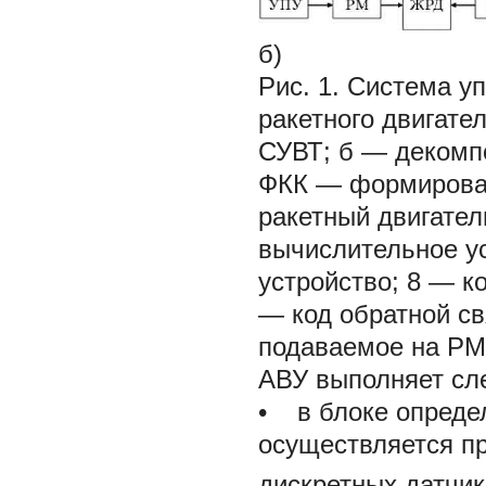
б)
Рис. 1. Система у
ракетного двигате
СУВТ; б — декомп
ФКК — формироват
ракетный двигате
вычислительное у
устройство;
8
— ко
— код обратной св
подаваемое на РМ
АВУ выполняет сл
• в блоке опреде
осуществляется п
дискретных датчик