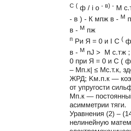
C
(
- в) -
ф
/
i
о
M
с.
М
-
в
) -
К
мпж
в
-
п
М
в
-
пж
п
(
Ри
Я
= 0 и I
С
М
в
-
nJ >
M
с.тж
;
0 при
Я
= 0 и
C
(
ф
– Мп.к| ≤ Mс.т.к, 
ЖРД; Kм.п.к — ко
от упругости силь
Mп.к — постоянны
асимметрии тяги.
Уравнения (2) – (
нелинейную матем