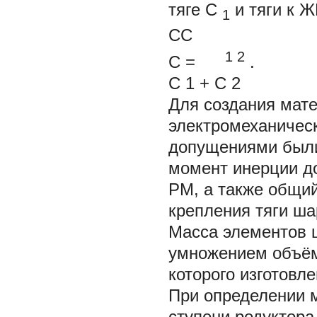
тяге
С
и тяги к 
1
CC
1 2
C
=
.
C
1
+
C
2
Для создания мат
электромеханическ
допущениями были
момент инерции д
РМ, а также общи
крепления тяги ш
Масса элементов 
умножением объём
которого изготовл
При определении 
ступени редуктор