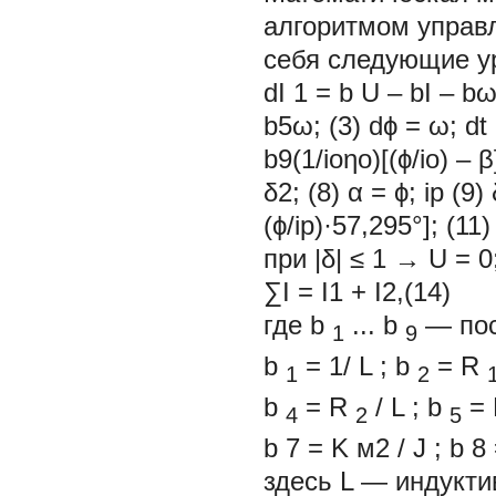
алгоритмом управл
себя следующие у
dI 1 = b U – bI 
b5ω; (3) dϕ = ω; dt
b9(1/iоηо)[(ϕ/iо) – 
δ2; (8) α = ϕ; ip (9
(ϕ/iр)·57,295°]; (11
при |δ| ≤ 1 → U = 0
∑I = I1 + I2,(14)
где
b
...
b
— по
1
9
b
= 1/
L
;
b
=
R
1
2
b
=
R
/
L
;
b
=
4
2
5
b
7
=
K
м2
/
J
;
b
8
здесь
L
— индукти