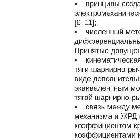
• принципы созда
электромеханическ
[6–11];
• численный мето
дифференциальных 
Принятые допущен
• кинематическая
тяги шарнирно-ры
виде дополнительн
эквивалентным мо
тягой шарнирно-р
• связь между ме
механизма и ЖРД 
коэффициентом кр
коэффициентами кр