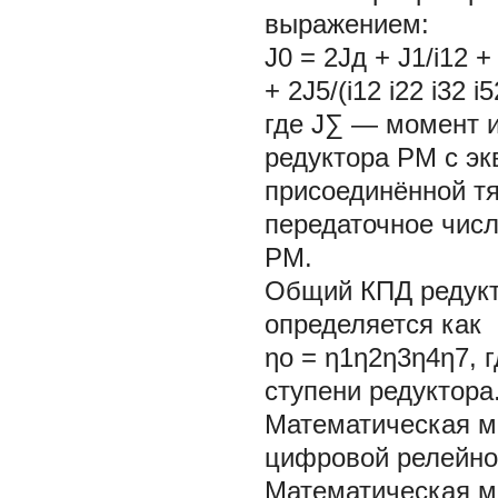
выражением:
J0 = 2Jд + J1/i12 + J
+ 2J5/(i12 i22 i32 i5
где J∑ — момент 
редуктора РМ с э
присоединённой т
передаточное числ
РМ.
Общий КПД редукт
определяется как
ηо = η1η2η3η4η7, 
ступени редуктора
Математическая м
цифровой релейно
Математическая м