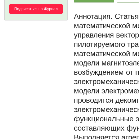
Подписаться на Журнал
Статья
математической м
управления вектор
пилотируемого тра
математической м
модели магнитоэле
возбуждением от п
электромеханичес
модели электромех
проводится деком
электромеханичес
функциональные э
составляющих фун
Выполняется агре