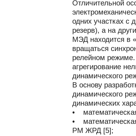
Отличительной ос
электромеханичес
одних участках с
резерв), а на друг
МЭД находится в «
вращаться синхрон
релейном режиме.
агрегирование не
динамического ре
В основу разрабо
динамического реж
динамических хар
• математическая
• математическая
РМ ЖРД [5];