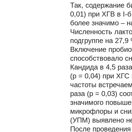
Так, содержание б
0,01) при ХГВ в I-
более значимо – на
Численность лакто
подгруппе на 27,9 
Включение пробио
способствовало с
Кандида в 4,5 раза
(p = 0,04) при ХГ
частоты встречаемо
раза (p = 0,03) с
значимого повыше
микрофлоры и сни
(УПМ) выявлено н
После проведения