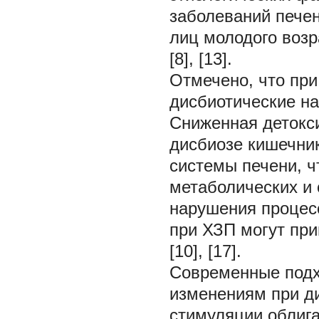
заболеваний печен
лиц молодого воз
[8], [13].
Отмечено, что пр
дисбиотические н
Сниженная детокс
дисбиозе кишечни
системы печени, ч
метаболических и 
нарушения процесс
при ХЗП могут пр
[10], [17].
Современные подх
изменениям при ди
стимуляции облиг