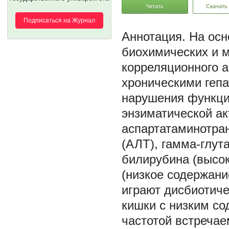
Читать
Скачать
Подписаться на Журнал
На осн
биохимических и 
корреляционного а
хроническими гепа
нарушения функци
энзиматической ак
аспартатаминотра
(АЛТ), гамма-глу
билирубина (высок
(низкое содержани
играют дисбиотиче
кишки с низким со
частотой встречае