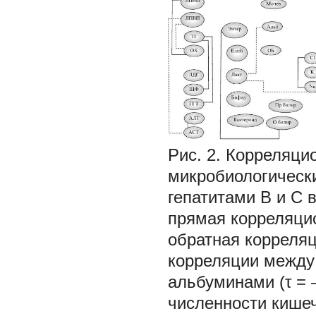
Рис. 2. Корреляци
микробиологическ
гепатитами В и С в
прямая корреляцио
обратная корреля
корреляции между
альбуминами (τ = –
численности кише