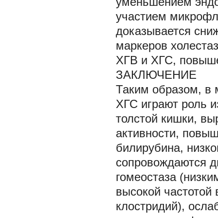
уменьшением эндо
участием микрофл
доказывается сниж
маркеров холестаз
ХГВ и ХГС, повыш
ЗАКЛЮЧЕНИЕ
Таким образом, в 
ХГС играют роль 
толстой кишки, в
активности, повы
билирубина, низк
сопровождаются д
гомеостаза (низки
высокой частотой 
клостридий), осл