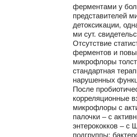
ферментами у бол
представителей м
детоксикации, одн
ми сут. свидетель
Отсутствие статис
ферментов и повы
микрофлоры толсто
стандартная терап
нарушенных функц
После пробиотичес
корреляционные в
микрофлоры с акт
палочки – с активн
энтерококков – с Щ
подгруппы; бактеро