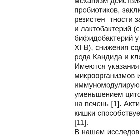
механизм действия
пробиотиков, зак
резистен- тности 
и лактобактерий (
бифидобактерий у
ХГВ), снижения с
рода Кандида и кл
Имеются указания 
микроорганизмов 
иммуномодулирующ
уменьшением циток
на печень [1]. Ак
кишки способству
[11].
В нашем исследов