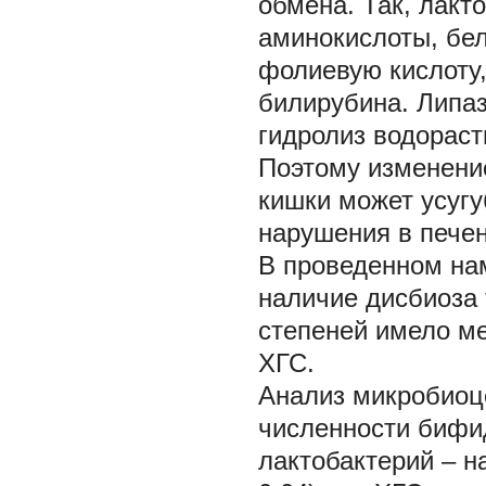
обмена. Так, лакт
аминокислоты, бел
фолиевую кислоту,
билирубина. Липаз
гидролиз водораст
Поэтому изменени
кишки может усуг
нарушения в печен
В проведенном нам
наличие дисбиоза
степеней имело ме
ХГС.
Анализ микробиоц
численности бифид
лактобактерий – на