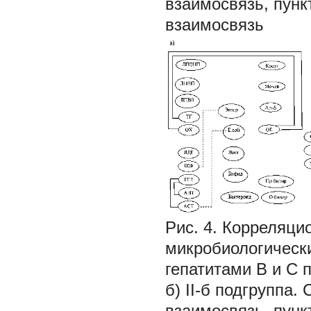
взаимосвязь, пунк
взаимосвязь
Рис. 4. Корреляци
микробиологическ
гепатитами В и C п
б) II-б подгруппа
взаимосвязь, пунк