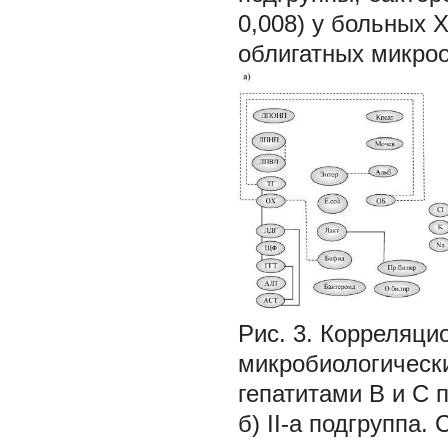
0,008) у больных 
облигатных микро
Рис. 3. Корреляци
микробиологическ
гепатитами B и С п
б) II-a подгруппа