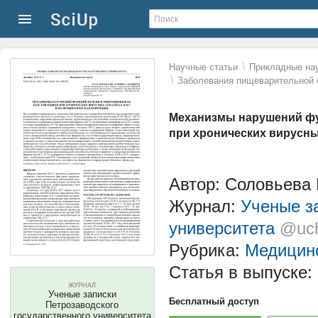
\
Научные статьи
Прикладные нау
\
Заболевания пищеварительной 
Механизмы нарушений фу
при хронических вирусных
Автор: Соловьева
Журнал:
Ученые з
университета
@uch
Рубрика:
Медицинс
Статья в выпуске:
ЖУРНАЛ
Ученые записки
Бесплатный доступ
Петрозаводского
государственного университета