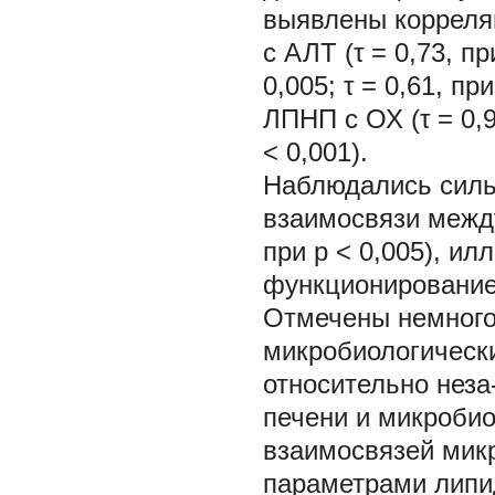
выявлены корреля
с АЛТ (τ = 0,73, пр
0,005; τ = 0,61, п
ЛПНП с ОХ (τ = 0,9
< 0,001).
Наблюдались силь
взаимосвязи между
при p < 0,005), и
функционирование
Отмечены немного
микробиологически
относительно неза
печени и микробио
взаимосвязей мик
параметрами липи