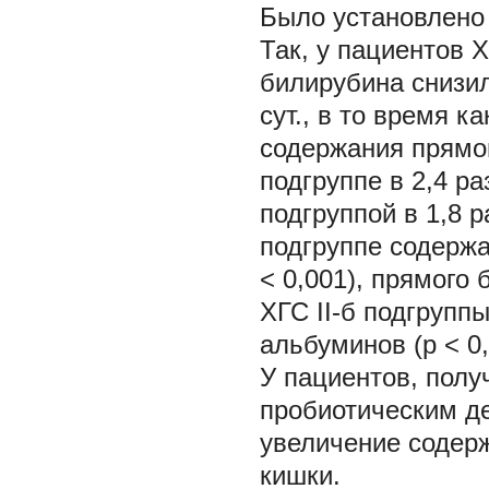
Было установлено
Так, у пациентов 
билирубина снизило
сут., в то время ка
содержания прямо
подгруппе в 2,4 ра
подгруппой в 1,8 р
подгруппе содержа
< 0,001), прямого 
ХГС II-б подгрупп
альбуминов (р < 0,
У пациентов, полу
пробиотическим д
увеличение содер
кишки.