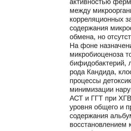
активностью ферме
между микроорган
корреляционных з
содержания микроо
обмена, но отсутс
На фоне назначен
микробиоценоза т
бифидобактерий, л
рода Кандида, кло
процессы детокси
минимизации нару
АСТ и ГГТ при ХГВ
уровня общего и 
содержания альбу
восстановлением 