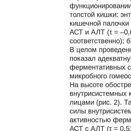
функционировании
толстой кишки: энт
кишечной палочки с
АСТ и АЛТ (τ = –0,6
соответственно); б
В целом проведен
показал адекватну
ферментативных с
микробного гомеос
На высоте обостр
внутрисистемных 
лицами (рис. 2). 
силы внутрисисте
активностью фермен
АСТ с АЛТ (τ = 0,5