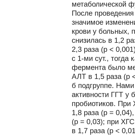
метаболической ф
После проведения 
значимое изменен
крови у больных, 
снизилась в 1,2 ра
2,3 раза (р < 0,00
с 1-ми сут., тогда 
фермента было ме
АЛТ в 1,5 раза (р 
б подгруппе. Нам
активности ГГТ у 
пробиотиков. При 
1,8 раза (р = 0,04)
(р = 0,03); при ХГ
в 1,7 раза (р < 0,01