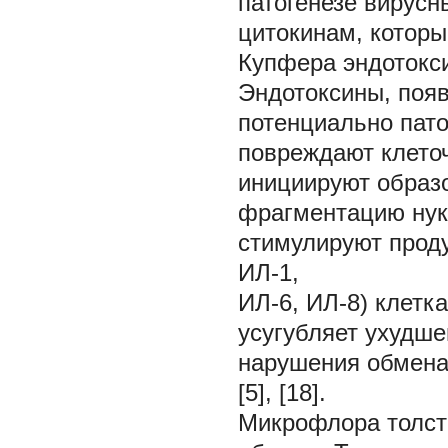
патогенезе вирусн
цитокинам, которы
Купфера эндотокси
Эндотоксины, поя
потенциально пато
повреждают клето
инициируют образ
фрагментацию нук
стимулируют прод
ИЛ-1,
ИЛ-6, ИЛ-8) клетка
усугубляет ухудше
нарушения обмена 
[5], [18].
Микрофлора толсто