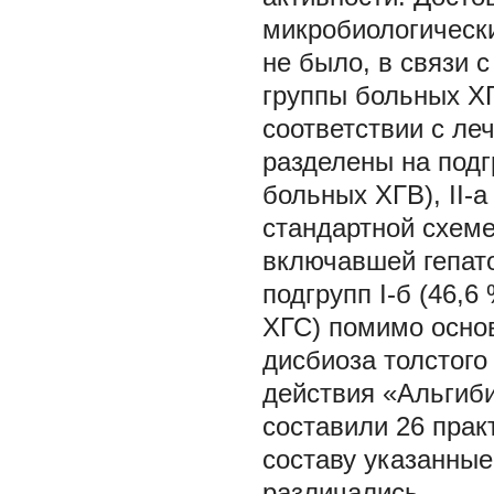
микробиологическ
не было, в связи
группы больных ХГ
соответствии с л
разделены на подг
больных ХГВ), II-
стандартной схеме
включавшей гепато
подгрупп I-б (46,6
ХГС) помимо основ
дисбиоза толстого
действия «Альгиби
составили 26 прак
составу указанные
различались.