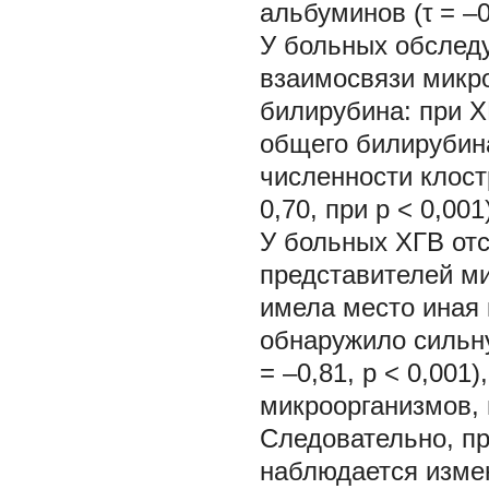
альбуминов (τ = –0,
У больных обслед
взаимосвязи микр
билирубина: при Х
общего билирубина 
численности клост
0,70, при p < 0,001
У больных ХГВ отс
представителей м
имела место иная 
обнаружило сильну
= –0,81, p < 0,001
микроорганизмов, 
Следовательно, пр
наблюдается изме