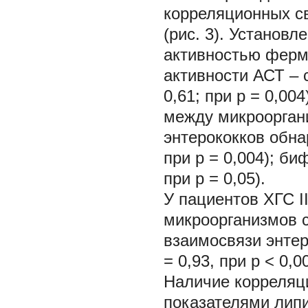
корреляционных с
(рис. 3). Установ
активностью ферме
активности АСТ – с 
0,61; при p = 0,0
между микрооргани
энтерококков обна
при p = 0,004); би
при p = 0,05).
У пациентов ХГС I
микроорганизмов с
взаимосвязи энтеро
= 0,93, при p < 0,0
Наличие корреляц
показателями липи