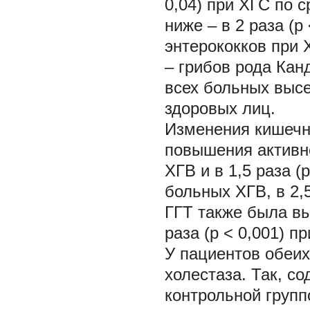
0,04) при ХГС по 
ниже – в 2 раза (р
энтерококков при Х
– грибов рода Канд
всех больных высе
здоровых лиц.
Изменения кишечн
повышения активно
ХГВ и в 1,5 раза (р
больных ХГВ, в 2,5
ГГТ также была выш
раза (р < 0,001) п
У пациентов обеи
холестаза. Так, с
контрольной групп