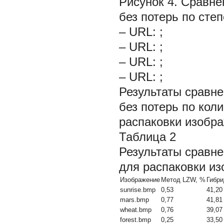
Рисунок 4.
Сравне
без потерь по сте
– URL: ;
– URL: ;
– URL: ;
– URL: ;
Результаты сравне
без потерь по кол
распаковки изобра
Таблица 2
Результаты сравн
для распаковки и
Изображение
Метод LZW, %
Гибри
sunrise.bmp
0,53
41,20
mars.bmp
0,77
41,81
wheat.bmp
0,76
39,07
forest.bmp
0,25
33,50