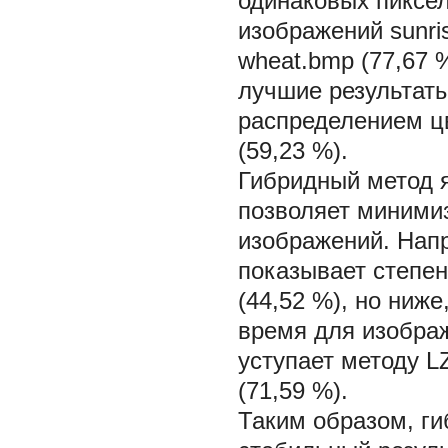
одинаковых пиксе
изображений
sunr
wheat.bmp
(77,67 
лучшие результат
распределением ц
(59,23 %).
Гибридный метод 
позволяет миними
изображений. Нап
показывает степен
(44,52 %), но ниж
время для изобр
уступает методу L
(71,59 %).
Таким образом, г