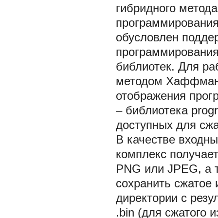
гибридного метода
программирования
обусловлен подде
программирования
библиотек. Для ра
методом Хаффмана 
отображения прогр
– библиотека prog
доступных для сжа
В качестве входн
комплекс получает
PNG или JPEG, а т
сохранить сжатое 
директории с рез
.bin (для сжатого 