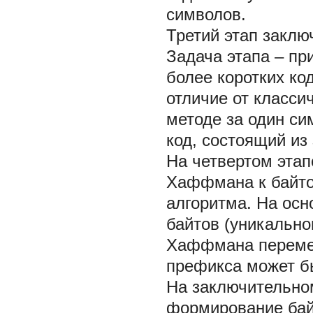
символов.
Третий этап
заклю
Задача этапа – п
более коротких ко
отличие от класс
методе за один си
код, состоящий из
На четвертом этап
Хаффмана к байтов
алгоритма. На осн
байтов (уникально
Хаффмана перемен
префикса может б
На заключительно
формирование бай