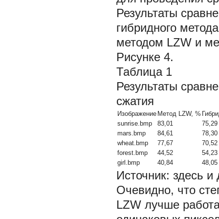
Результаты сравне
гибридного метода
методом LZW и ме
Рисунке 4.
Таблица 1
Результаты сравне
сжатия
Изображение
Метод LZW, %
Гибри
sunrise.bmp
83,01
75,29
mars.bmp
84,61
78,30
wheat.bmp
77,67
70,52
forest.bmp
44,52
54,23
girl.bmp
40,84
48,05
Источник:
здесь и
Очевидно, что сте
LZW лучше работа