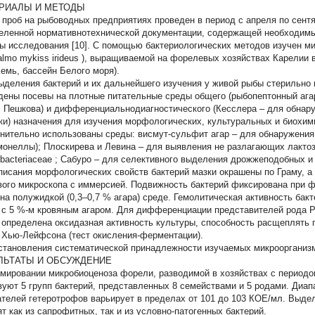
РИАЛЫ И МЕТОДЫ
 проб на рыбоводных предприятиях проведен в период с апреля по сентя
еленной нормативнотехнической документации, содержащей необходимы
ы исследования [10]. С помощью бактериологических методов изучен м
lmo mykiss irideus
), выращиваемой на форелевых хозяйствах Карелии в
Кемь, бассейн Белого моря).
ыделения бактерий и их дальнейшего изучения у живой рыбы стерильно 
дены посевы на плотные питательные среды общего (рыбопептонный агар
, Пешкова) и дифференциальнодиагностического (Кесслера – для обнар
ки) назначения для изучения морфологических, культуральных и биохим
нительно использованы среды: висмут-сульфит агар – для обнаружения
монеллы); Плоскирева и Левина – для выявления не разлагающих лактоз
bacteriaceae
; Сабуро – для селективного выделения дрожжеподобных и
писания морфологических свойств бактерий мазки окрашены по Граму, 
вого микроскопа с иммерсией. Подвижность бактерий фиксирована при ф
 на полужидкой (0,3–0,7 % агара) среде. Гемолитическая активность бак
 с 5 %-м кровяным агаром. Для дифференциации представителей рода
P
 определена оксидазная активность культуры, способность расщеплять 
 Хью-Лейфсона (тест окисления-ферментации).
становления систематической принадлежности изучаемых микроорганизм
ЛЬТАТЫ И ОБСУЖДЕНИЕ
мировании микробиоценоза форели, разводимой в хозяйствах с периодом
вуют 5 групп бактерий, представленных 8 семействами и 5 родами. Диа
ателей гетеротрофов варьирует в пределах от 101 до 103 КОЕ/мл. Выд
ят как из сапрофитных, так и из условно-патогенных бактерий.