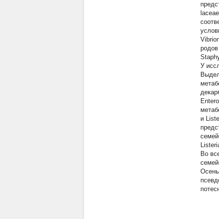
предс
laceae
соотв
услов
Vibrio
родо
Staph
У исс
Выдел
метаб
декар
Enter
метаб
и List
предс
семейс
Lister
Во вс
семей
Осень
псевд
потес