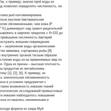
ак, к примеру, анализ проб воды из
од позволил определить численность, не
) кожа рыб контаминирована
ально высокая бактериальная
более обсемененными, чем кожа (P
,7 %) доминирует над грамот-рицательной
рьировать в широких пределах с 6×102 до
а превышена численность бактерий
 послужить внешнее повреждение
в – загрязнение воды органическими
во аммиака, сортировка рыбы [8].
е внутренних органов тесным образом
стоянии воды из-за применяемых мер по
я. Одна из причин – высокая плотность
ва продуктов их метаболизма
у [1], [2], [6]. К примеру, из
ась значительная обсемененность
ала в условиях предприятия с
также возможность инвазии тканей
биологических исследований промысловых
сти инвазии наблюдалось повышение
еноза оставались неизменными и
молоди форели из озера Муй