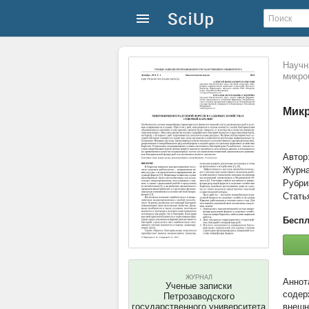
Научн
микро
Микр
Автор
Журн
Рубри
Стать
Беспл
ЖУРНАЛ
Ученые записки
содер
Петрозаводского
государственного университета
внешн