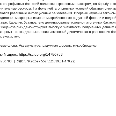
х сапрофитных бактерий является стрессовым фактором, на борьбу с к
нительные ресурсы. На фоне неблагоприятных условий обитания снижа
яются различные инфекционные заболевания. Впервые изучены закономе
еделения микроорганизмов в микробиоценозе радужной форели и водно
ствах Карелии. Установлено доминирование условно-патогенных бактери
биоценоза рыб демонстрирует высокую значимость полученных данных и
аторных тестов для выявления изменений динамического равновесия ба
х экосистем.
Аквакультура
,
радужная форель
,
микробиоценоз
кий адрес: https://sciup.org/14750783
14750783
| УДК:
579.26:597.552.512:639.31(470.22)