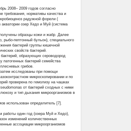
брь 2008– 2009 годов согласно
е требования, нормативы качества и
икробиоценоз радужной форели (
 акватории озер Хедо и Муй (система
получены образцы кожи и жабр. Далее
, рыбо-пептонный бульон), специального
ужения бактерий группы кишечной
ических свойств бактерий.
 бактерий, образующих сероводород
у патогенных бактерий семейства
 плесневых грибов.
а затем исследованы при помощи
азоконтрастном микроскопировании и по
терий проверена по гемолизу на чашках
seudomonas
от бактерий сходных с ними
глюкозу и тип дыхания микроорганизмов в
ов использован определитель [7].
 работы один год (озера Муй и Хедо),
пазон изменений количественных
еленные ассоциации микроорганизмов