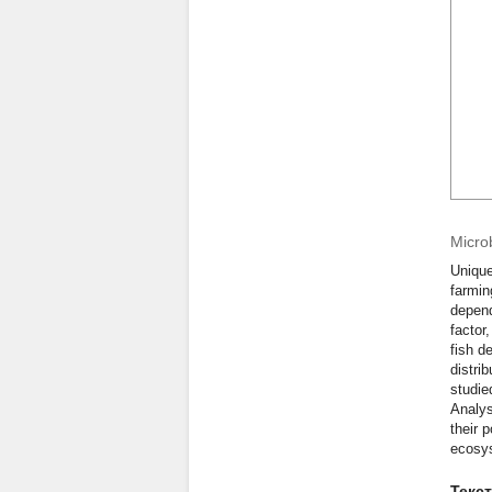
Micro
Unique
farmin
depend
factor
fish d
distri
studie
Analys
their 
ecosy
Текс