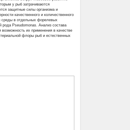
оторым у рыб затрачиваются
ются защитные силы организма и
рности качественного и количественного
й среды в отдельных форелевых
й рода Pseudomonas. Анализ состава
 возможность их применения в качестве
ктериальной флоры рыб и естественных