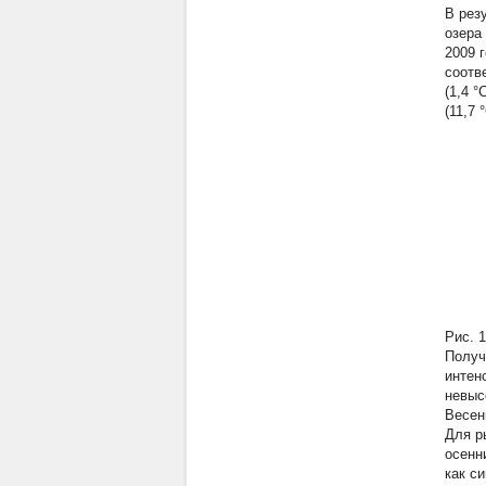
В рез
озера
2009 
соотв
(1,4 
(11,7 
Рис. 
Получ
интен
невыс
Весен
Для р
осенн
как с