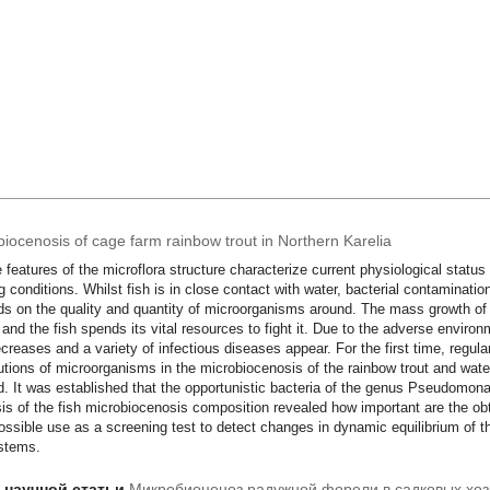
biocenosis of cage farm rainbow trout in Northern Karelia
 features of the microflora structure characterize current physiological status 
g conditions. Whilst fish is in close contact with water, bacterial contamination
s on the quality and quantity of microorganisms around. The mass growth of a
, and the fish spends its vital resources to fight it. Due to the adverse enviro
ecreases and a variety of infectious diseases appear. For the first time, regular
butions of microorganisms in the microbiocenosis of the rainbow trout and water
d. It was established that the opportunistic bacteria of the genus Pseudomona
is of the fish microbiocenosis composition revealed how important are the obt
possible use as a screening test to detect changes in dynamic equilibrium of the
stems.
т научной статьи
Микробиоценоз радужной форели в садковых хоз