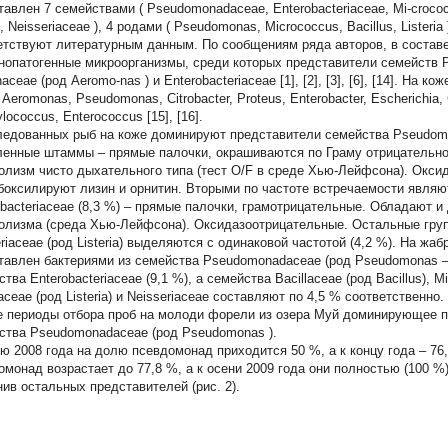
тавлен 7 семействами (
Pseudomonadaceae, Enterobacteriaceae, Mi-crococc
, Neisseriaceae
), 4 родами (
Pseudomonas, Micrococcus, Bacillus, Listeria
етствуют литературным данным. По сообщениям ряда авторов, в состав
нопатогенные микроорганизмы, среди которых представители семейств
naceae
(род
Aeromo-nas
) и
Enterobacteriaceae
[1], [2], [3], [6], [14]. На
в
Aeromonas, Pseudomonas, Citrobacter, Proteus, Enterobacter, Escherichia,
ylococcus, Enterococcus
[15], [16].
ледованных рыб на коже доминируют представители семейства Pseudomo
енные штаммы – прямые палочки, окрашиваются по Граму отрицательно
олизм чисто дыхательного типа (тест O/F в среде Хью-Лейфсона). Оксид
боксилируют лизин и орнитин. Вторыми по частоте встречаемости являю
obacteriaceae (8,3 %) – прямые палочки, грамотрицательные. Обладают 
олизма (среда Хью-Лейфсона). Оксидазоотрицательные. Остальные группы 
eriaceae (род Listeria) выделяются с одинаковой частотой (4,2 %). На ж
тавлен бактериями из семейства Pseudomonadaceae (род Pseudomonas –
тва Enterobacteriaceae (9,1 %), а семейства Bacillaceae (род Bacillus), M
iaceae (род Listeria) и Neisseriaceae составляют по 4,5 % соответственно.
е периоды отбора проб на молоди форели из озера Муй доминирующее 
ства
Pseudomonadaceae
(род
Pseudomonas
).
ю 2008 года на долю псевдомонад приходится 50 %, а к концу года – 76,
омонад возрастает до 77,8 %, а к осени 2009 года они полностью (100 %
нив остальных представителей (рис. 2).