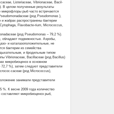
aceae, Listeriaceae, Vibrionaceae, Bacil-
). В целом полученные результаты
е микрофлоры рыб часто встречаются
Pseudomonadaceae
(род
Pseudomonas
),
 коже и жабрах распространены бактерии
 Cytophaga, Flavobacte-rium, Micrococcus,
nadaceae (род Pseudomonas – 79,2 %).
, обладают подвижностью. Аэробы,
азо- и каталазоположительные, не
тся бактерии из семейства
и дыхательным, и бродильным типом
Vibrionaceae, Bacillaceae (род Bacillus)
абрах микробиоценоз в основном
 72,7 %), затем следуют представители
icrococ-caceae (род Micrococcus),
положение занимали представители
5 %. К весне 2009 года количество
) составляют микробиоценоз рыб,