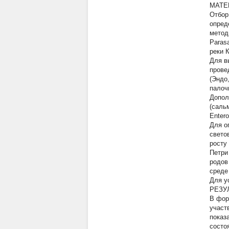
МАТЕ
Отбор
опред
метод
Parasa
реки 
Для в
прове
(Эндо
палоч
Допол
(саль
Entero
Для о
свето
росту
Петри
родов
среде
Для у
РЕЗУ
В фор
участ
показ
состо