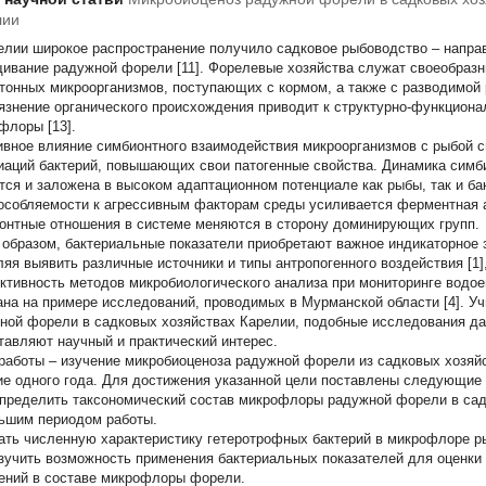
лии
елии широкое распространение получило садковое рыбоводство – направ
ивание радужной форели [11]. Форелевые хозяйства служат своеобраз
тонных микроорганизмов, поступающих с кормом, а также с разводимой 
рязнение органического происхождения приводит к структурно-функцион
флоры [13].
ивное влияние симбионтного взаимодействия микроорганизмов с рыбой 
иаций бактерий, повышающих свои патогенные свойства. Динамика симби
тся и заложена в высоком адаптационном потенциале как рыбы, так и ба
особляемости к агрессивным факторам среды усиливается ферментная ак
онтные отношения в системе меняются в сторону доминирующих групп.
 образом, бактериальные показатели приобретают важное индикаторное 
ляя выявить различные источники и типы антропогенного воздействия [1], 
тивность методов микробиологического анализа при мониторинге водое
ана на примере исследований, проводимых в Мурманской области [4]. 
ной форели в садковых хозяйствах Карелии, подобные исследования да
тавляют научный и практический интерес.
работы – изучение микробиоценоза радужной форели из садковых хозяй
ие одного года. Для достижения указанной цели поставлены следующие 
ределить таксономический состав микрофлоры радужной форели в садк
ьшим периодом работы.
ть численную характеристику гетеротрофных бактерий в микрофлоре р
учить возможность применения бактериальных показателей для оценки
ений в составе микрофлоры форели.