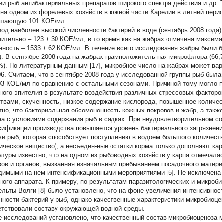
ии рыб антибактериальных препаратов широкого спектра действия и др. Т
 на одном из форелевых хозяйств в южной части Карелии в летний пери
шающую 101 КОЕ/мл.
иод наиболее высокой численности бактерий в воде (сентябрь 2008 года
чительно – 123 ± 30 КОЕ/мл, в то время как на жабрах отмечена максим
нность – 1533 ± 62 КОЕ/мл. В течение всего исследования жабры были 
5). В сентябре 2008 года на жабрах грамположитель-ная микрофлора (66
 %). По литературным данным [17], микробное число на жабрах может ва
06. Считаем, что в сентябре 2008 года у исследованной группы рыб был
03 КОЕ/мл по сравнению с остальными сезонами. Причиной тому могло
ного эпителия в результате воздействия различных стрессовых факторо
твами, скученность, низкое содержание кислорода, повышенное количест
тно, что бактериальная обсемененность кожных покровов и жабр, а такж
на с условиями содержания рыб в садках. При неудовлетворительном со
сификации производства повышается уровень бактериального загрязнени
ки рыб, которая способствует поступлению в водоем большого количест
ическое вещество), а несъеден-ные остатки корма только дополняют картин
атуры известно, что на одном из рыбоводных хозяйств у карпа отмечал
вов и органов, вызванная изначальным пребыванием посадочного матери
димыми на нем интенсификационными мероприятиями [5]. Не исключена 
ного аппарата. К примеру, по результатам паразитологических и микро
ельты Волги [8] было установлено, что на фоне увеличения интенсивно
нности бактерий у рыб, однако качественные характеристики микробиоц
етствовали составу окружающей водной среды.
е исследований установлено, что качественный состав микробиоценоза 