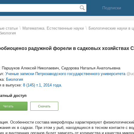
Подписки
\
\
ые статьи
Математика. Естественные науки
Биологические науки в 
биология
обиоценоз радужной форели в садковых хозяйствах 
: Паршуков Алексей Николаевич, Сидорова Наталья Анатольевна
ал:
Ученые записки Петрозаводского государственного университета
@uc
ка:
Биология
я в выпуске:
8 (145) т.1, 2014 года.
атный доступ
Читать
Скачать
Особенности состава микрофлоры характеризуют физиологический
жания их в садках. При этом у рыб, находящихся в тесном контакте с в
их и внутренних органов будет зависеть от количества и качества микро