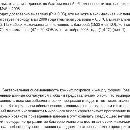
ультате анализа данных по бактериальной обсемененности кожных покр
 Муй в 2008–
годах достоверно выявлено (P < 0,05), что на коже максимальная числен
етствует периоду май 2009 года (температура воды – 6,5 °С), минимальна
°С). На жабрах максимальная численность бактерий (1533 ± 62 КОЕ/мл) с
°С), минимальная (47 ± 20 КОЕ/мл) – декабрь 2008 года (1,4 °С) (рис. 1).
1. Бактериальная обсемененность кожных покровов и жабр у форели (озе
енные данные согласуются с общим представлением о том, что темпер
сивность всех микробиологических процессов в воде, в том числе значен
окая бактериальная обсемененность совпадает с наступившим в это вре
ний подъем численности микробного числа характеризует прогревание в
ыбных хозяйств приведенные данные могут означать следующее: нетипи
ий периоды, когда развитие бактериопланктона достигает своих максима
игнал неблагополучного влияния на водоем со стороны самого предприят