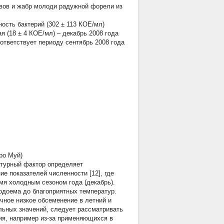
овов и жабр молоди радужной форели из
ность бактерий (302 ± 113 КОЕ/мл)
я (18 ± 4 КОЕ/мл) – декабрь 2008 года
оответствует периоду сентябрь 2008 года
ро Муй)
атурный фактор определяет
ие показателей численности [12], где
мя холодным сезоном года (декабрь).
одоема до благоприятных температур.
чное низкое обсеменение в летний и
льных значений, следует рассматривать
ия, например из-за применяющихся в