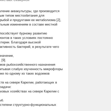
ление аквакультуры, где производится
ным типом местообитания для
рыбой и продуктами ее метаболизма [2],
альным изменениям в составе местной
способствует бурному развитию
онтов в таких условиях постоянно
ктерии. Благодаря высокой
тивность бактерий, в результате чего
значение,
[9].
мов рыбохозяйственного назначения
Учитывая слабую изученность микрофлоры
же по одному из таких водоемов
ств на севере Карелии, работающих в
задачи:
овых хозяйствах на севере Карелии с
ыб.
 степени структурно-функциональных