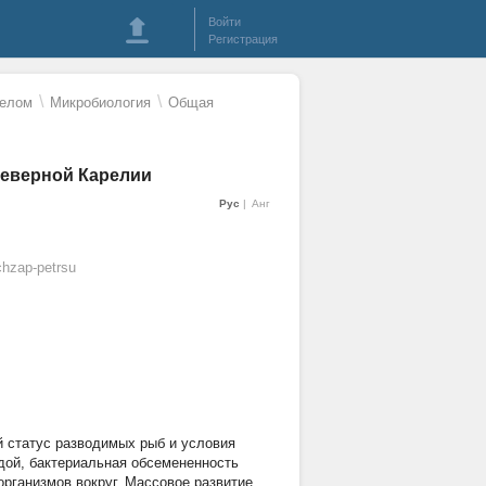
Войти
Регистрация
\
\
целом
Микробиология
Общая
Северной Карелии
Рус
Анг
hzap-petrsu
 статус разводимых рыб и условия
одой, бактериальная обсемененность
организмов вокруг. Массовое развитие