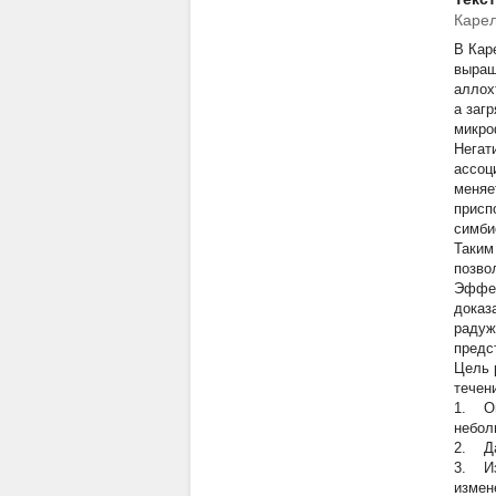
Каре
В Кар
выращ
аллох
а заг
микро
Негат
ассоц
меняе
присп
симби
Таким
позво
Эффек
доказ
радуж
предс
Цель 
течен
1. Оп
небол
2. Да
3. Из
измен