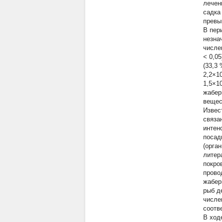
лечен
садка
превы
В пер
незна
числе
< 0,0
(33,3
2,2×1
1,5×1
жабер
вещес
Извес
связа
интен
посад
(орган
литер
покро
прово
жабер
рыб д
числе
соотв
В ход