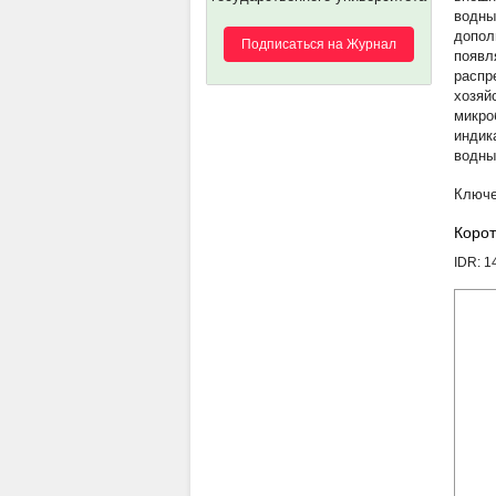
водны
допол
Подписаться на Журнал
появл
распр
хозяй
микро
индик
водны
Корот
IDR: 