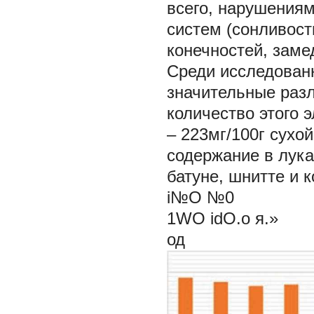
всего, нарушения
систем (сонливос
конечностей, заме
Среди исследован
значительные раз
количество этого 
– 223мг/100г сухо
содержание в лука
батуне, шнитте и к
i№O №0
1WO idO.o я.»
од