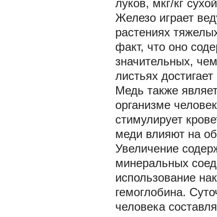
луков, мкг/кг сухо
Железо
играет ве
растениях тяжелых
факт, что оно сод
значительных, чем
листьях достигает 
Медь также являе
организме человек
стимулирует кров
меди влияют на о
Увеличение содер
минеральных соеди
использование нак
гемоглобина. Суто
человека составляе