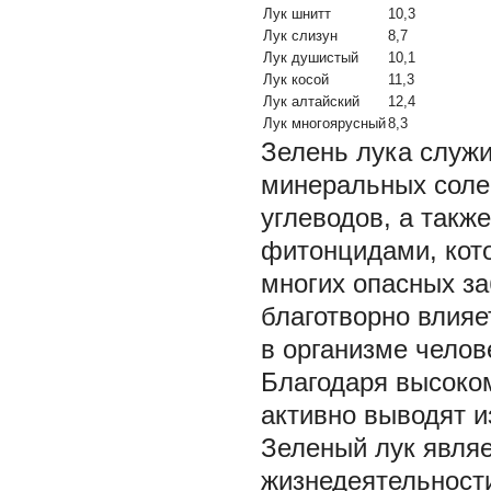
Лук шнитт
10,3
Лук слизун
8,7
Лук душистый
10,1
Лук косой
11,3
Лук алтайский
12,4
Лук многоярусный
8,3
Зелень лука служ
минеральных солей
углеводов, а такж
фитонцидами, кот
многих опасных за
благотворно влия
в организме челов
Благодаря высоком
активно выводят и
Зеленый лук явля
жизнедеятельности