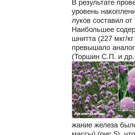
В результате пров
уровень накоплени
луков составил от 
Наибольшее содер
шнитта (227 мкг/кг
превышало аналоги
(Торшин С.П. и др.
жание железа было
массы) (рис.5), ч