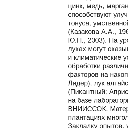
цинк, медь, марган
способствуют улу
тонуса, умственно
(Казакова А.А., 19
Ю.Н., 2003). На у
луках могут оказ
и климатические у
обработки различ
факторов на накоп
Лидер), лук алтай
(Пикантный; Априо
на базе лаборатор
ВНИИССОК. Матери
плантациях многол
Закладку опытов, 