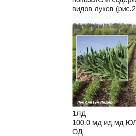
видов луков (рис.2
1ЛД
100.0 мд ид мд
Ю
ОД