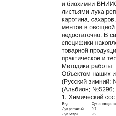
и биохимии ВНИИС
листьями лука ре
каротина, сахаров,
ментов в овощной 
недостаточно. В с
специфики накопле
товарной продукци
практическое и те
Методика работы
Объектом наших ис
(Русский зимний; 
(Альбион; №5296; 
1. Химический сос
Вид
Сухое веществ
Лук репчатый
9,7
Лук батун
9,9