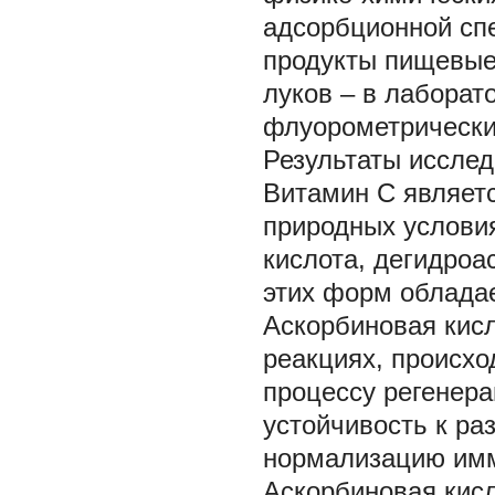
адсорбционной спе
продукты пищевые;
луков – в лабора
флуорометрическим
Результаты иссле
Витамин С являет
природных условия
кислота, дегидроа
этих форм облада
Аскорбиновая кисл
реакциях, происхо
процессу регенера
устойчивость к ра
нормализацию имму
Аскорбиновая кисл