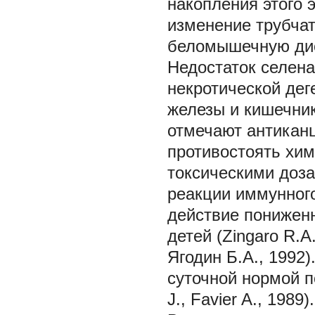
накопления этого 
изменение трубчат
беломышечную дис
Недостаток селена
некротической дег
железы и кишечник
отмечают антиканц
противостоять хи
токсическими доз
реакции иммунног
действие пониженн
детей (Zingaro R.A
Ягодин Б.А., 1992
суточной нормой п
J., Favier A., 1989).