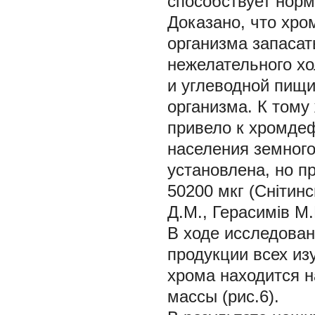
способствует норм
Доказано, что хро
организма запасат
нежелательного х
и углеводной пищ
организма. К тому
привело к хромде
населения земного
установлена, но п
50200 мкг (Снiтинс
Д.М., Герасимiв М.Г
В ходе исследован
продукции всех из
хрома находится на
массы (рис.6).