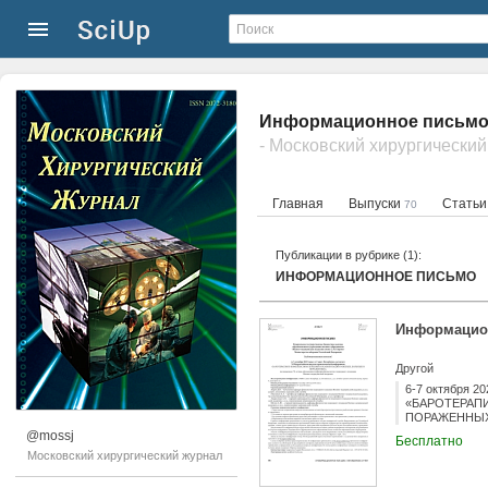
Информационное письмо.
- Московский хирургически
Главная
Выпуски
Стать
70
Публикации в рубрике (1):
ИНФОРМАЦИОННОЕ ПИСЬМО
Информацио
Другой
6-7 октября 2
«БАРОТЕРАП
ПОРАЖЕННЫХ»,
медицинской а
@mossj
Бесплатно
лечебно-диагно
Московский хирургический журнал