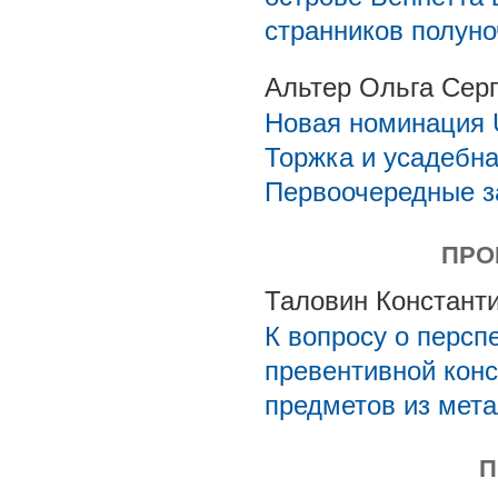
странников полуно
Альтер Ольга Серг
Новая номинация 
Торжка и усадебна
Первоочередные з
ПРО
Таловин Констант
К вопросу о персп
превентивной кон
предметов из мет
П