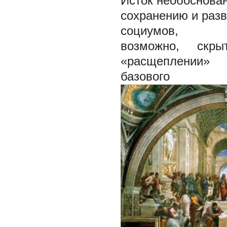
Исток необоснован
сохранению и раз
социумов,
возможно, скрыт
«расщеплении»
базового