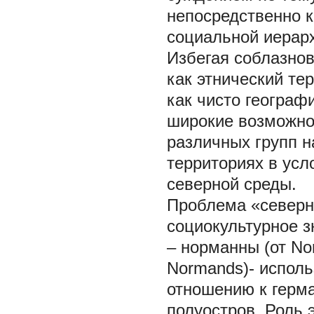
непосредственно 
социальной иерар
Избегая соблазнов
как этнический те
как чисто географ
широкие возможно
различных групп 
территориях в ус
северной среды.
Проблема «северно
социокультурное 
– норманны (от No
Normands)- испол
отношению к герм
полуостров. Роль 