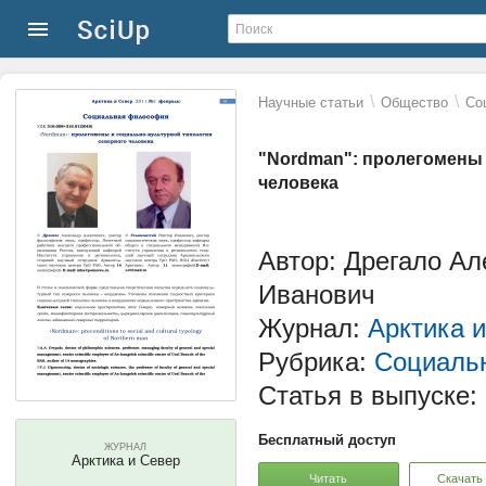
\
\
Научные статьи
Общество
Со
"Nordman": пролегомены 
человека
Автор: Дрегало Ал
Иванович
Журнал:
Арктика 
Рубрика:
Социаль
Статья в выпуске:
Бесплатный доступ
ЖУРНАЛ
Арктика и Север
Читать
Скачать