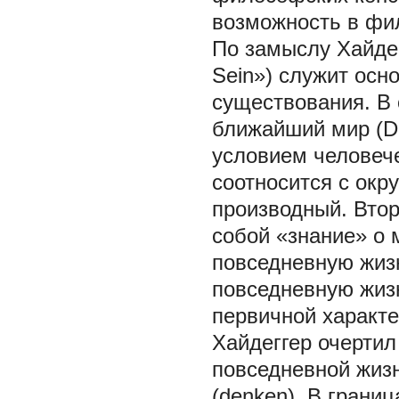
возможность в фи
По замыслу Хайдег
Sein») служит осн
существования. В 
ближайший мир (Da
условием человеч
соотносится с ок
производный. Вто
собой «знание» о 
повседневную жиз
повседневную жиз
первичной характе
Хайдеггер очертил
повседневной жизн
(denken). В грани