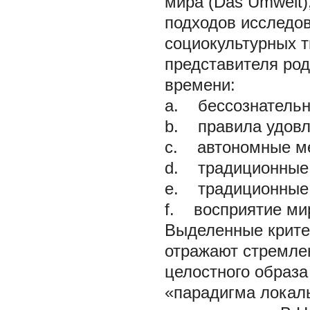
мира (Das Umwelt)
подходов исследов
социокультурных 
представителя род
времени:
a. бессознательн
b. правила удовл
c. автономные ме
d. традиционные 
e. традиционные
f. восприятие мир
Выделенные крите
отражают стремле
целостного образа
«парадигма локал