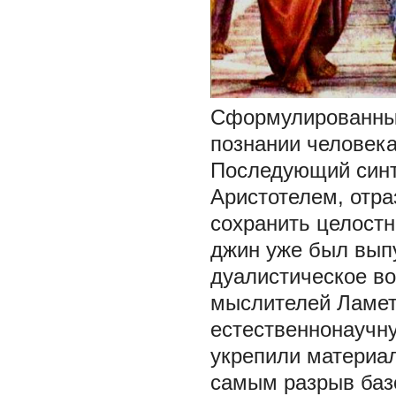
Сформулированный
познании человек
Последующий синт
Аристотелем, отра
сохранить целостн
джин уже был выпу
дуалистическое в
мыслителей Ламет
естественнонаучн
укрепили материал
самым разрыв баз