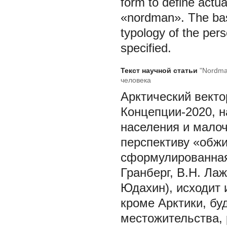
form to define actua
«nordman». The bases
typology of the pers
specified.
Текст научной статьи
"Nordma
человека
Арктический векто
Концепции-2020, н
населения и мало
перспективу «обжи
сформулированная
Гранберг, В.Н. Ла
Юдахин), исходит 
кроме Арктики, бу
местожительства, 