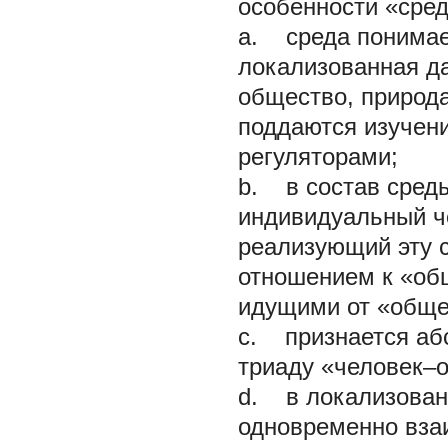
особенности «сред
a. среда понимае
локализованная да
общество, природа
поддаются изучен
регуляторами;
b. в состав среды
индивидуальный ч
реализующий эту с
отношением к «общ
идущими от «обще
c. признается аб
триаду «человек–
d. в локализован
одновременно вза