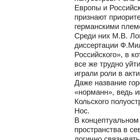
Европы и Российск
признают приорите
германскими племе
Среди них М.В. Ло
диссертации Ф.Ми
Российского», в к
все же трудно уйт
играли роли в акт
Даже название гор
«норманн», ведь 
Кольского полуост
Нос.
В концептуальном 
пространства в се
логично связывать