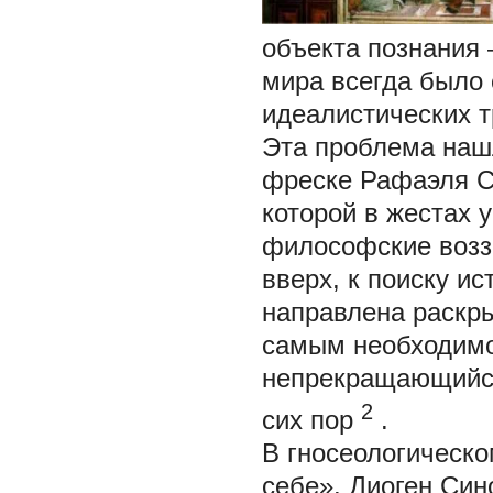
объекта познания 
мира всегда было
идеалистических т
Эта проблема наш
фреске Рафаэля С
которой в жестах 
философские возз
вверх, к поиску ис
направлена раскр
самым необходим
непрекращающийся 
2
сих пор
.
В гносеологическо
себе». Диоген Син