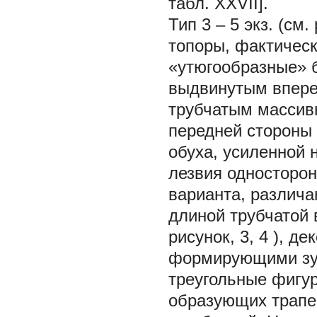
табл. XXVII].
Тип 3
– 5 экз. (см.
топоры, фактическ
«утюгообразные» б
выдвинутым вперед
трубчатым массив
передней стороны
обуха, усиленной 
лезвия односторон
варианта, различ
длиной трубчатой в
рисунок,
3, 4
), де
формирующими зуб
треугольные фигур
образующих трапе