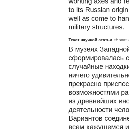
working axes and re
to its Russian origi
well as come to han
military structures.
Текст научной статьи
«Новая»
В музеях Западной
сформировалась с
случайные находки
ничего удивительн
прекрасно приспос
возможностями ра
из древнейших ин
деятельности чело
Вариантов соедине
всем кажущемся их