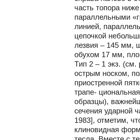
часть топора ниж
параллельными «г
линией, параллель
цепочкой небольши
лезвия – 145 мм, 
обухом 17 мм, пло
Тип 2 – 1 экз. (см
острым носком, по
приостренной пят
трапе- циональная
образцы), важнейш
сечения ударной ч
1983], отметим, ч
клиновидная форма
тесла. Вместе с т