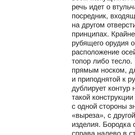
речь идет о втуль
посредник, входя
на другом отверст
принципах. Крайн
рубящего орудия 
расположение осе
топор либо тесло. 
прямым носком, д
и приподнятой к р
дублирует контур 
такой конструкци
с одной стороны з
«выреза», с друго
изделия. Бородка 
справа налево в с