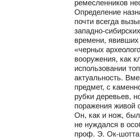
ремесленников не
Определение назна
почти всегда вызы
западно-сибирских
времени, явивших 
«черных археолог
вооружения, как к
использовании топ
актуальность. Вме
предмет, с каменн
рубки деревьев, н
поражения живой с
Он, как и нож, бы
не нуждался в ос
проф. Э. Ок-шотта