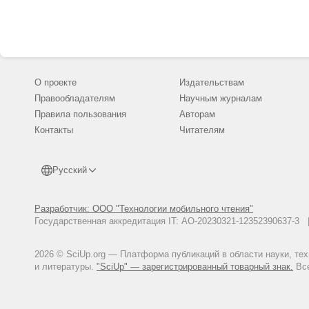
Хохуткин И.М., Винарский М.В
Прудовиковые Lymnaeidae (Gast
Clewing C, Riedel F, Wilke T, et 
the World". Ecol Evol. 2015;5(1
DOI: :10.1002/ece3.1586
Jeremias X Noves aportacions al. 
О проекте
Издательствам
Scarabaeoidea). Butll. Inst. Cat.
Правообладателям
Научным журналам
Zuykov M, Vinarski M, Pelletier 
Правила пользования
Авторам
analysis of large museum collec
Контакты
Читателям
DOI: :10.1002/zoos.201200025
Русский
Разработчик: ООО "Технологии мобильного чтения"
Государственная аккредитация IT: АО-20230321-12352390637-
2026 © SciUp.org — Платформа публикаций в области науки, те
и литературы.
"SciUp" — зарегистрированный товарный знак.
Все