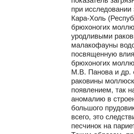
показатель загряз
при исследовании 
Кара-Холь (Респуб
брюхоногих моллю
уродливыми ракови
малакофауны водо
посвященную влия
брюхоногих молл
М.В. Панова и др.
раковины моллюск
появлением, так н
аномалию в строен
большого прудовик
всего, это следст
песчинок на парие