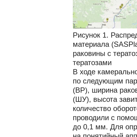
Рисунок 1. Распре
материала (SASPla
раковины с терат
тератозами
В ходе камеральн
по следующим пар
(ВР), ширина рако
(ШУ), высота зави
количество оборот
проводили с помо
до 0,1 мм. Для оп
на понятийный апп