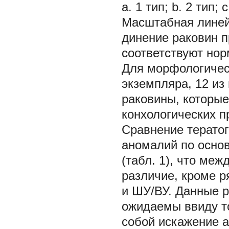
а. 1 тип; b. 2 тип;
Масштабная линей
динение раковин п
соответствуют но
Для морфологичес
экземпляра, 12 из
раковины, которые
конхологических п
Сравнение терато
аномалий по осно
(табл. 1), что ме
различие, кроме р
и ШУ/ВУ. Данные р
ожидаемы ввиду то
собой искажение а