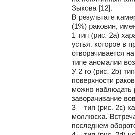
Зыкова [12].
В результате кам
(1%) раковин, име
1 тип (рис. 2а) х
устья, которое в 
отворачивается на
типе аномалии воз
У 2-го (рис. 2b) 
поверхности раков
можно наблюдать р
заворачивание вов
3 тип (рис. 2c) х
моллюска. Встреча
последнем оборот
4 тип (рис. 2d) не