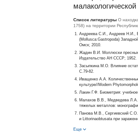
малакологической 
Список литературы
О находка
1758) на территории Республик
Андреева С.И., Андреев Н.И.
(Mollusca:Gastropoda) Западной
Омск; 2010.
Жадин В.И. Моллюски пресных 
Издательство АН СССР; 1952.
Засыпкина М.О. Влияние остат
С.79-82.
Иващенко А.А. Количественные
культуре//Modern Phytomorphol
Лакин Г.Ф. Биометрия: учебное 
Малахов В.В., Медведева Л.А.
тяжелых металлов: монография
Панова М.В., Сергиевский С.О.
и Littorinaobtusata при зараже
Хохуткин И.М. О находке скаля
Еще
изучение гидробионтов Урала. 