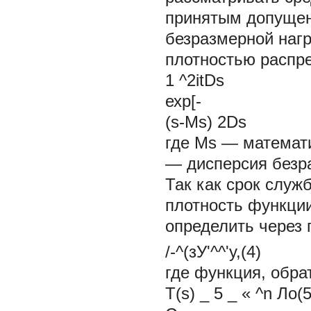
принятым допущен
безразмерной наг
плотностью распр
1
^2itDs
ехр[-
(s-Ms) 2Ds
где
Ms
— математи
— дисперсия безра
Так как срок служб
плотность функции
определить через
/-^(зУ'^^'у,(4)
где функция, обрат
T(s) _ 5 _ « ^n Ло(5