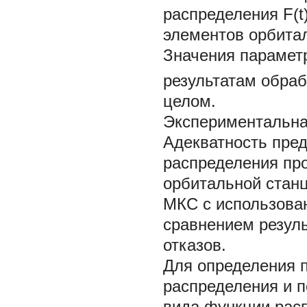
распределения F(t)
элементов орбита
Значения параме
результатам обраб
целом.
Экспериментальна
Адекватность пре
распределения пр
орбитальной станц
МКС с использова
сравнением резуль
отказов.
Для определения 
распределения и 
вида функции рас