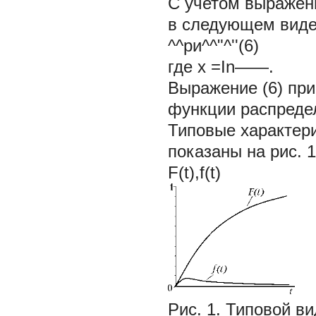
С учетом выражени
в следующем виде
^^ри^^"^''(6)
где x =In——.
Выражение (6) при
функции распредел
Типовые характер
показаны на рис. 1
F(t),f(t)
Рис. 1. Типовой 