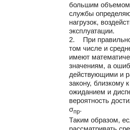
большим объемом 
службы определяю
нагрузок, воздейс
эксплуатации.
2. При правильно
том числе и средн
имеют математиче
значениям, а ошиб
действующими и р
закону, близкому 
ожиданием и дисп
вероятность дост
σ
.
пр
Таким образом, ес
рассматривать сре