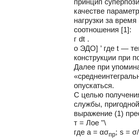
принцип суперпози
качестве параметр
нагрузки за врем
соотношения [1]:
г
dt
.
о ЭДО] ’ где t — 
конструкции при по
Далее при упомина
«среднеинтегральн
опускаться.
С целью получени
службы, пригодной
выражение (1) пр
т = Лое "\
где
а
= ασ
;
s
= σ
пр