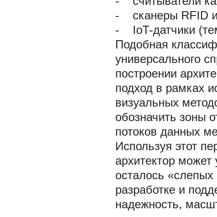
-
считыватели ка
-
сканеры RFID и
-
IoT-датчики (тем
Подобная классиф
универсального сп
построении архите
подход в рамках и
визуальных метод
обозначить зоны о
потоков данных м
Используя этот пе
архитектор может 
осталось «слепых 
разработке и подд
надежность, масшт