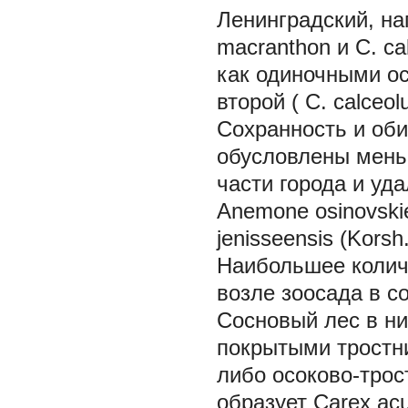
Ленинградский, на
macranthon и C. ca
как одиночными ос
второй (
C. сalceol
Сохранность и оби
обусловлены мень
части города и уд
Anemone оsinovski
jenisseensis
(Korsh
Наибольшее количе
возле зоосада в со
Сосновый лес в ни
покрытыми трост
либо осоково-тро
образует
Carex ac