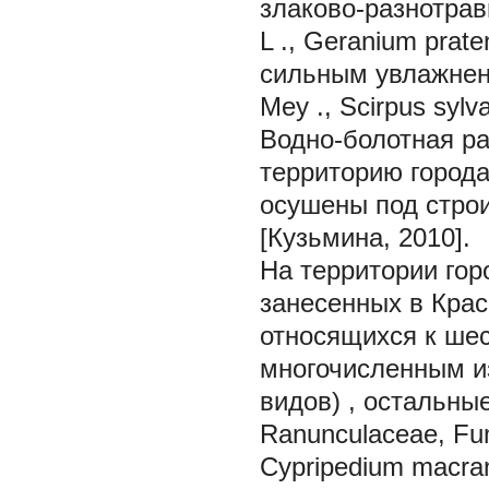
злаково-разнотрав
L
., Geranium prate
сильным увлажнен
Mey
., Scirpus sylv
Водно-болотная р
территорию город
осушены под строи
[Кузьмина, 2010].
На территории гор
занесенных в Крас
относящихся к ше
многочисленным и
видов)
,
остальные
Ranunculaceae, Fu
Cypripedium macra