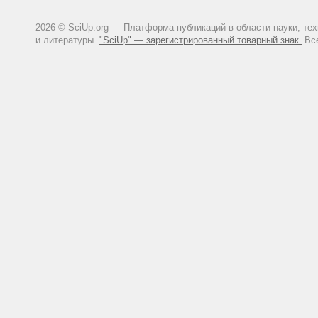
2026 © SciUp.org — Платформа публикаций в области науки, те
и литературы.
"SciUp" — зарегистрированный товарный знак.
Все