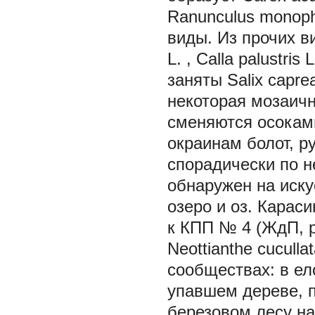
Ranunculus monoph
виды. Из прочих 
L.
, Calla pаlustris
L
заняты
Salix capre
некоторая мозаичн
сменяются осокам
окраинам болот, р
спорадически по н
обнаружен на иск
озеро и оз. Карас
к КПП № 4 (ЖдП, 
Neottianthe cuculla
сообществах: в ел
упавшем дереве, п
березовом лесу на