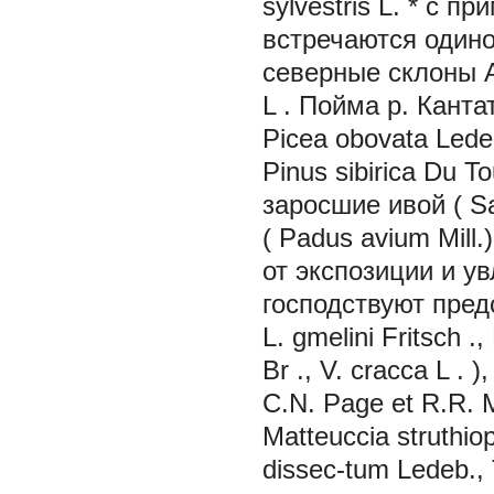
sylvestris
L.
*
с пр
встречаются один
северные склоны 
L
.
Пойма р. Канта
Picea obovata
Lede
Pinus sibirica
Du To
заросшие ивой (
Sa
(
Padus avium
Mill
от экспозиции и у
господствуют пре
L. gmelini
Fritsch
.,
Br
., V. cracca
L
.
)
C.N. Page et R.R. M
Matteuccia struthiop
dissec-tum
Ledeb.,