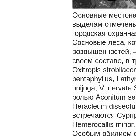
Основные местона
выделам отмечены
городская охранна
Сосновые леса, к
возвышенностей, –
своем составе, в 
Oxitropis strobilace
pentaphyllus, Lathy
unijuga, V. nervata
ролью
Aconitum sep
Heracleum dissect
встречаются
Cypri
Hemerocallis minor
Особым обилием о