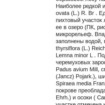
Наиболее редкой 
ovata
(L.) R. Br
.
Ед
пихтовый участок 
ее в озеро (ПК, ри
микрорельеф. Впа
заполнены водой, 
thyrsiflora
(L.) Reic
Lemna minor
L
.
По
черемуховых заро
Padus avium
Mill,
(Jancz) Pojark.), ш
Spiraea media
Fran
покрове преоблад
Ehrh.) и осоки (
Ca
участке отмечена