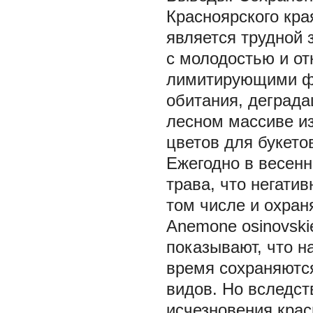
Красноярского кра
является трудной 
с молодостью и о
лимитирующими фа
обитания, деграда
лесном массиве из
цветов для букето
Ежегодно в весенн
трава, что негати
том числе и охран
Anemone оsinovskie
показывают, что н
время сохраняютс
видов. Но вследст
исчезновения крас