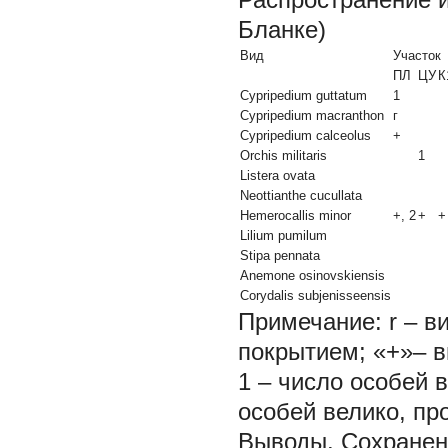
Бланке)
Вид
Участок
ПЛ
ЦУ
К
Cypripedium guttatum
1
Cypripedium macranthon
г
Cypripedium calceolus
+
Orchis militaris
1
Listera ovata
Neottianthe cucullata
Hemerocallis minor
+, 2
+
+
Lilium pumilum
Stipa pennata
Anemone оsinovskiensis
Corydalis subjenisseensis
Примечание: r – в
покрытием; «+»– в
1 – число особей 
особей велико, пр
Выводы.
Сохранен