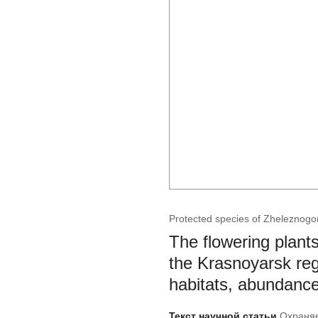
Protected species of Zheleznogors
The flowering plants
the Krasnoyarsk regi
habitats, abundance,
Текст научной статьи
Охраняе