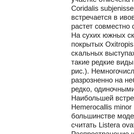
Coridalis subjeniss
встречается в иво
растет совместно 
На сухих южных ск
покрытых
Oxitropi
скальных выступа
такие редкие виды
рис.). Немногочи
разрозненно на н
редко, одиночным
Наибольшей встре
Hemerocallis minor
большинстве моде
считать
Listera ova
Распространение и