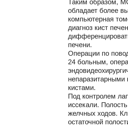
Таким образом, МС
обладает более вы
компьютерная томо
диагноз кист пече
дифференцировать
печени.
Операции по пово
24 больным, опер
эндовидеохирургич
непаразитарными к
кистами.
Под контролем лап
иссекали. Полость
желчных ходов. Кл
остаточной полост