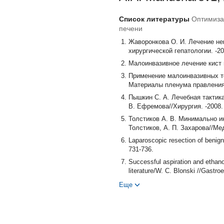
Список литературы
Оптимиза
печени
Жаворонкова О. И. Лечение не
хирургической гепатологии. -200
Малоинвазивное лечение кист и 
Применение малоинвазивных те
Материалы пленума правления а
Пышкин С. А. Лечебная тактика
В. Ефремова//Хирургия. -2008. 
Толстиков А. В. Минимально и
Толстиков, А. П. Захарова//Мед
Laparoscopic resection of benign
731-736.
Successful aspiration and ethanol
literature/W. C. Blonski //Gastro
Еще