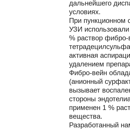
дальнейшего дисп
условиях.
При пункционном с
УЗИ использовали 
% раствор фибро-
тетрадецилсульфат
активная аспираци
удалением препара
Фибро-вейн облад
(анионный сурфакт
вызывает воспале
стороны эндотели
применен 1 % рас
вещества.
Разработанный на