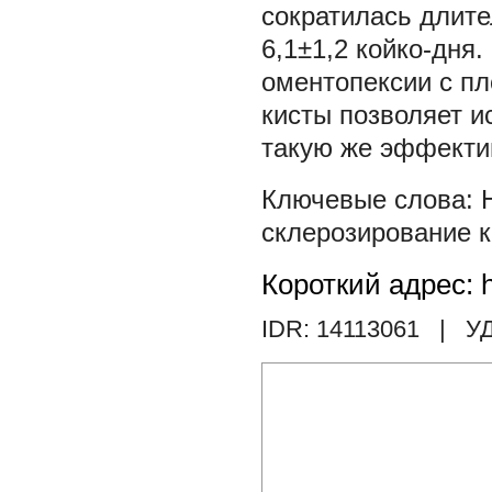
сократилась длите
6,1±1,2 койко-дня
оментопексии с п
кисты позволяет 
такую же эффектив
склерозирование к
Короткий адрес: h
IDR: 14113061
| УД