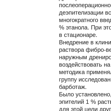
послеоперационно
деэпителизации вс
многократного вве
% этанола. При э
в стационаре.
Внедрение в клини
раствора фибро-ве
наружным дрениро
воздействовать на
методика применял
группу исследован
барботаж.
Было установлено
эпителий 1 % раст
для этой цели дру