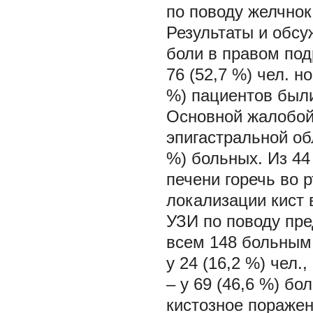
по поводу желчнок
Результаты и обс
боли в правом под
76 (52,7 %) чел. н
%) пациентов был
Основной жалобой
эпигастральной об
%) больных. Из 44
печени горечь во р
локализации кист в
УЗИ по поводу пр
всем 148 больным
у 24 (16,2 %) чел.,
– у 69 (46,6 %) бо
кистозное поражен