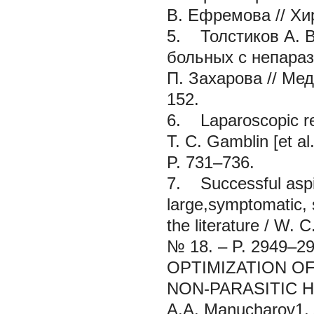
В. Ефремова // Хир
5.
Толстиков А. В
больных с непараз
П. Захарова // Мед
152.
6. Laparoscopic res
T. C. Gamblin [et al
P. 731–736.
7. Successful aspir
large,symptomatic, s
the literature / W. C
№ 18. – P. 2949–29
OPTIMIZATION O
NON-PARASITIC 
A.A. Manucharov1, 