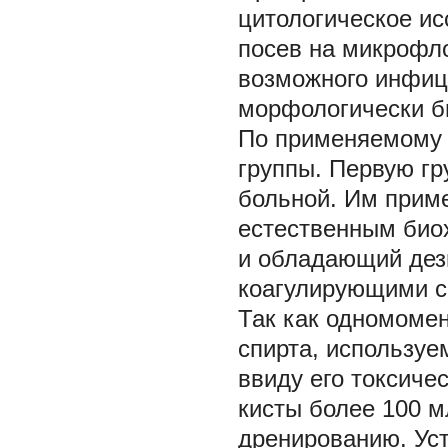
цитологическое ис
посев на микрофл
возможного инфици
морфологически б
По применяемому 
группы. Первую гру
больной. Им прим
естественным био
и обладающий де
коагулирующими с
Так как одномомен
спирта, используе
ввиду его токсиче
кисты более 100 м
дренированию. Ус