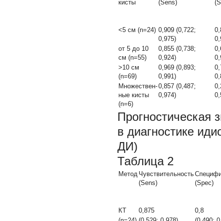
кисты
(Sens)
(S
<5 см (n=24)
0,909 (0,722;
0,
0,975)
0,
от 5 до 10
0,855 (0,738;
0,
см (n=55)
0,924)
0,
>10 см
0,969 (0,893;
0,
(n=69)
0,991)
0,
Множествен-
0,857 (0,487;
0,
ные кисты
0,974)
0,
(n=6)
Прогностическая 
в диагностике иди
ДИ)
Таблица 2
Метод
Чувствительность
Специфи
(Sens)
(Spec)
КТ
0,875
0,8
(n=24)
(0,529; 0,978)
(0,490; 0