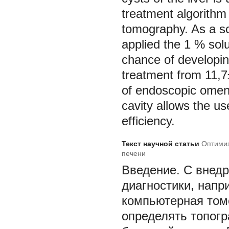
treatment algorithm 
tomography. As a scl
applied the 1 % solu
chance of developin
treatment from 11,
of endoscopic omen
cavity allows the u
efficiency.
Текст научной статьи
Оптимиз
печени
Введение.
С внед
диагностики, напр
компьютерная томо
определять топог