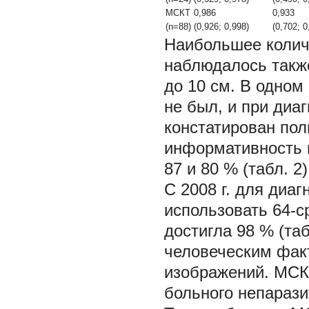
МСКТ
0,986
0,933
(n=88)
(0,926; 0,998)
(0,702; 0
Наибольшее колич
наблюдалось также
до 10 см. В одном
не был, и при диа
констатирован пол
информативность 
87 и 80 % (табл. 2)
С 2008 г. для диа
использовать 64-
достигла 98 % (та
человеческим фак
изображений. МСКТ
больного непарази