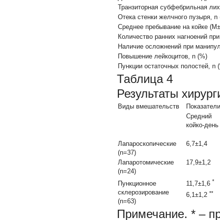
Транзиторная субфебрильная лих
Отека стенки желчного пузыря, n 
Среднее пребывание на койке (M±
Количество ранних нагноений при
Наличие осложнений при манипул
Повышение лейкоцитов, n (%)
Пункции остаточных полостей, n 
Таблица 4
Результаты хирур
Виды вмешательств
Показател
Средний
койко-день
Лапароскопические
6,7±1,4
(n=37)
Лапаротомические
17,9±1,2
(n=24)
*
Пункционное
11,7±1,6
склерозирование
**
6,1±1,2
(n=63)
Примечание.
* – п