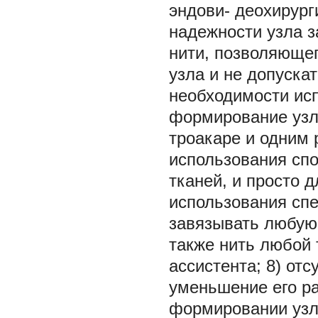
эндови- деохирург
надежности узла з
нити, позволяющег
узла и не допускат
необходимости ис
формирование узл
троакаре и одним 
использования сп
тканей, и просто 
использования сп
завязывать любую 
также нить любой 
ассистента; 8) отс
уменьшение его ра
формировании узла