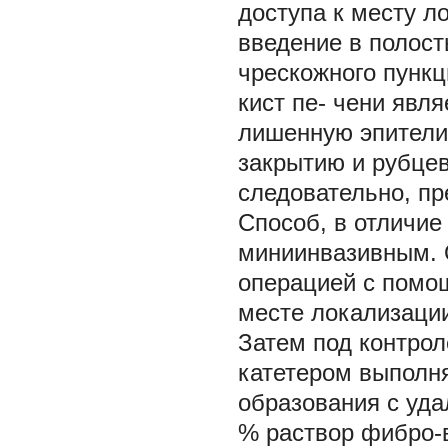
доступа к месту л
введение в полост
чрескожного пунк
кист пе- чени явл
лишенную эпителиа
закрытию и рубцев
следовательно, п
Способ, в отличие
миниинвазивным. 
операцией с помо
месте локализации
Затем под контро
катетером выполн
образования с уда
% раствор фибро-в