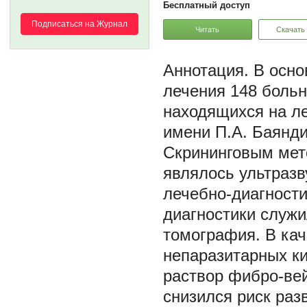
Бесплатный доступ
Подписаться на Журнал
Читать
Скачать
В осно
лечения 148 боль
находящихся на л
имени П.А. Баяндин
Скрининговым мет
являлось ультразв
лечебно-диагности
диагностики служ
томография. В ка
непаразитарных к
раствор фибро-вей
снизился риск раз