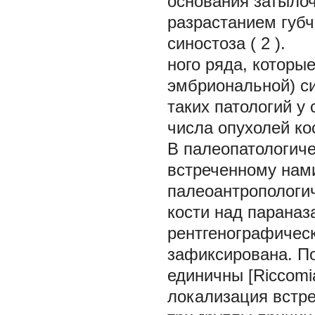
основания затылоч
разрастанием губч
синостоза (
2
).
ного ряда, которые
эмбриональной) с
таких патологий у
числа опухолей ко
В палеопатологиче
встреченному нами
палеоантропологи
кости над парана
рентгенографическ
зафиксирована. По
единичны [Riccomia
локализация встр