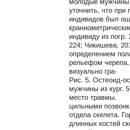
молодые мужчины б
уточнить, что при
индивидов был оши
краниометрические
индивиду из погр. 2
224; Чикишева, 201
определением пол
рельефом черепа,
визуально гра-
Рис. 5.
Остеоид-ос
мужчины из кург. 
место травмы.
цильными позвонк
отдела скелета. Г
длинных костей ск