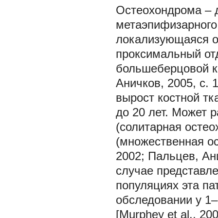
Остеохондрома – 
метаэпифизарного
локализующаяся о
проксимальный отд
большеберцовой ко
Аничков, 2005, с. 
вырост костной тк
до 20 лет. Может 
(солитарная остео
(множественная ос
2002; Пальцев, Ан
случае представл
популяциях эта па
обследовании у 1–
[Murphey et al., 2