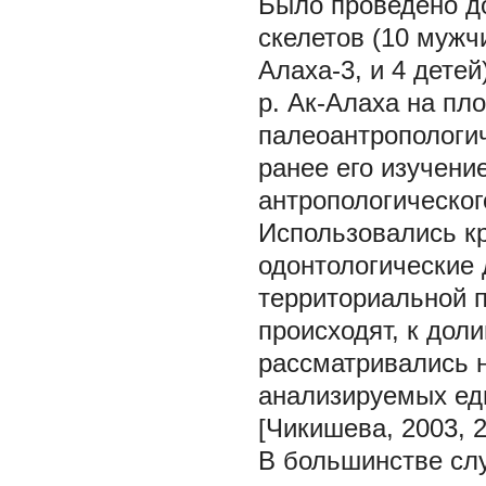
Было проведено д
скелетов (10 мужч
Алаха-3, и 4 дете
р. Ак-Алаха на пло
палеоантропологич
ранее его изучени
антропологическог
Использовались к
одонтологические
территориальной п
происходят, к дол
рассматривались н
анализируемых ед
[Чикишева, 2003, 2
В большинстве слу