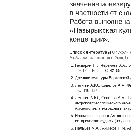
значение ионизиру
в частности от ска
Работа выполнена
«Пазырыкская куль
концепции».
Список литературы
Опухоли н
Ак-Алахи (плоскогорье Укок, Го
Гаспарян Т.Г., Черекаев В.А.,
– 2012. – № 3. – С. 42–55.
Древние культуры Бертекской д
Летягин А.Ю., Савелов А.А. Жи
– С. 116–137.
Летягин А.Ю., Савелов А.А., 
антропоархеологического объек
Археология, этнография и антро
Население Горного Алтая в эп
исторические судьбы (по данны
Пальцев М.А., Аничков Н.М. Ат