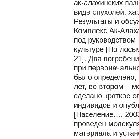
ак-алахинских паз
виде опухолей, ха
Результаты и обс
Комплекс Ак-Алаха-1
под руководством 
культуре [По-лосьм
21]. Два погребени
при первоначальн
было определено, 
лет, во втором – 
сделано краткое о
индивидов и опуб
[Население…, 2003
проведен молекуля
материала и устан