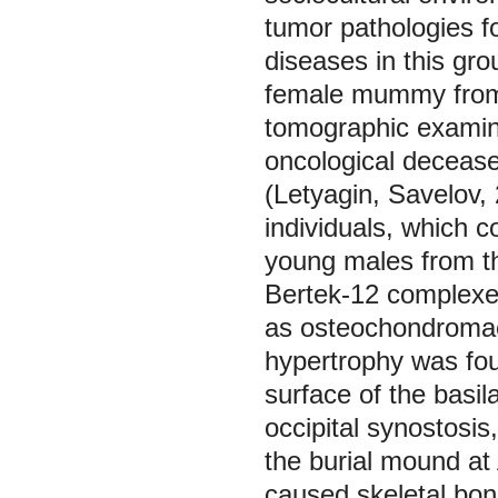
tumor pathologies f
diseases in this gr
female mummy from 
tomographic examina
oncological decease
(Letyagin, Savelov, 
individuals, which c
young males from th
Bertek-12 complexe
as osteochondromae
hypertrophy was fou
surface of the basil
occipital synostosi
the burial mound at
caused skeletal bon