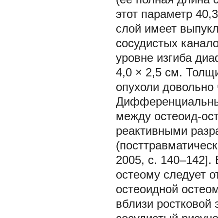
этот параметр 40,
слой имеет выпукл
сосудистых канало
уровне изгиба ди
4,0 × 2,5 см. Тол
опухоли довольно ч
Дифференциальный
между остеоид-ост
реактивными разр
(посттравматичес
2005, с. 140–142].
остеому следует о
остеоидной остеом
вблизи ростковой