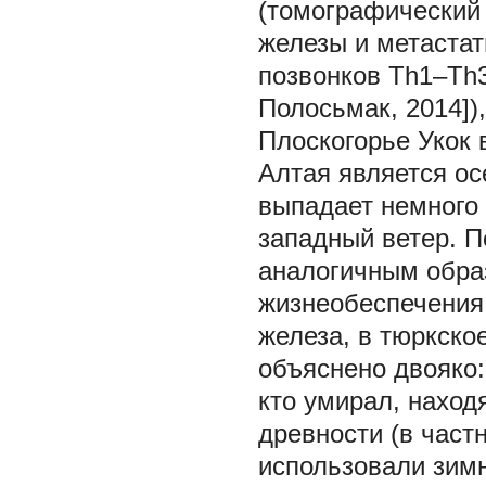
(томографический
железы и метастат
позвонков Th1–Th3
Полосьмак, 2014]),
Плоскогорье Укок 
Алтая является о
выпадает немного 
западный ветер. П
аналогичным обра
жизнеобеспечения 
железа, в тюркско
объяснено двояко:
кто умирал, наход
древности (в част
использовали зимн