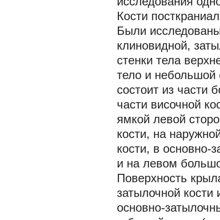
исследования одно
Кости посткраниал
Были исследованы
клиновидной, заты
стенки тела верхн
тело и небольшой
состоит из части 
части височной ко
ямкой левой сторо
кости, на наружно
кости, в основно-
и на левом большо
Поверхность крыла
затылочной кости 
основно-затылочны