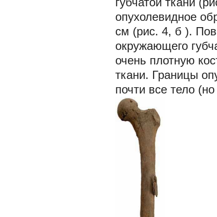
губчатой ткани (ри
опухолевидное обр
см (рис. 4,
б
). По
окружающего губча
очень плотную кос
ткани. Границы оп
почти все тело (но