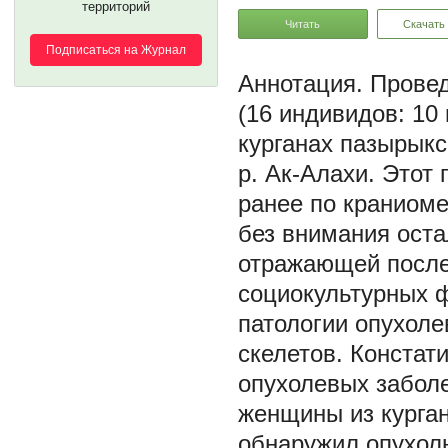
территорий
Читать
Скачать
Подписаться на Журнал
Провед
(16 индивидов: 10
курганах пазырыкс
р. Ак-Алахи. Этот
ранее по краниоме
без внимания ост
отражающей после
социокультурных ф
патологии опухоле
скелетов. Констат
опухолевых заболе
женщины из курга
обнаружил опухол