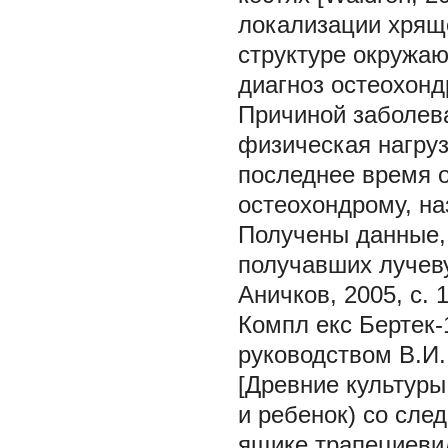
локализации хряще
структуре окружаю
диагноз остеохон
Причиной заболев
физическая нагруз
последнее время 
остеохондрому, н
Получены данные, 
получавших лучеву
Аничков, 2005, с. 1
Компл екс Бертек-12
руководством В.И. 
[Древние культуры
и ребенок) со сле
ящике трапециеви