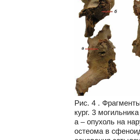
Рис. 4
. Фрагменты
кург. 3 могильника
а
– опухоль на на
остеома в сфенои