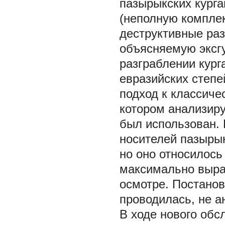
пазырыкских курга
(неполную комплек
деструктивные ра
объясняемую эксгу
разграблении кург
евразийских степе
подход к классиче
котором анализиру
был использован. 
носителей пазыры
но оно относилос
максимально выр
осмотре. Постано
проводилась, не а
В ходе нового обс