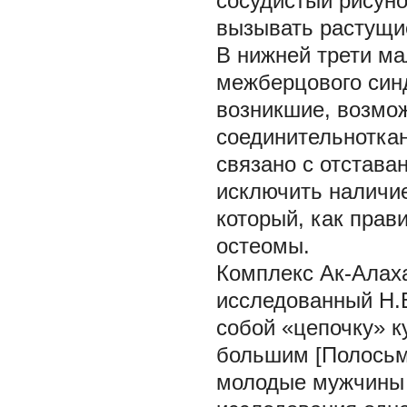
сосудистый рисуно
вызывать растущи
В нижней трети ма
межберцового син
возникшие, возмож
соединительноткан
связано с отстава
исключить наличие
который, как прав
остеомы.
Комплекс Ак-Алаха-5
исследованный Н.В
собой «цепочку» ку
большим [Полосьма
молодые мужчины б