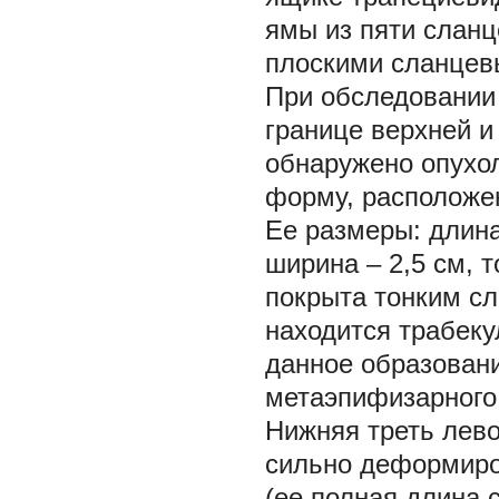
ямы из пяти сланц
плоскими сланцевы
При обследовании 
границе верхней и
обнаружено опухо
форму, расположе
Ее размеры: длина
ширина – 2,5 см, 
покрыта тонким сл
находится трабекул
данное образовани
метаэпифизарного
Нижняя треть лево
сильно деформиров
(ее полная длина с