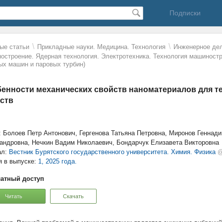
Подписки
\
\
ые статьи
Прикладные науки. Медицина. Технология
Инженерное дел
остроение. Ядерная технология. Электротехника. Технология машиност
ых машин и паровых турбин)
енности механических свойств наноматериалов для т
ств
: Болоев Петр Антонович, Гергенова Татьяна Петровна, Миронов Геннад
андровна, Нечкин Вадим Николаевич, Бондарчук Елизавета Викторовна
ал:
Вестник Бурятского государственного университета. Химия. Физика
@
я в выпуске:
1, 2025 года.
атный доступ
Читать
Скачать