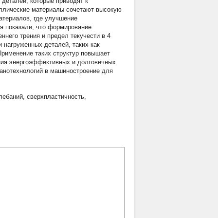
деталей, которые приводят к
аллические материалы сочетают высокую
атериалов, где улучшение
я показали, что формирование
ннего трения и предел текучести в 4
 нагруженных деталей, таких как
Применение таких структур повышает
ания энергоэффективных и долговечных
анотехнологий в машиностроение для
лебаний
,
сверхпластичность
,