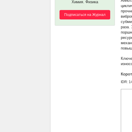
Химия. Физика
цикли
прочн
Подписаться на Журнал
вибро
субми
раза.
поршн
ресур
механ
повыш
износ
Корот
IDR: 