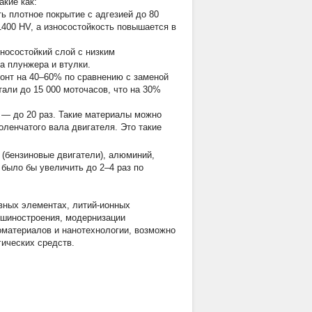
кие как:
 плотное покрытие с адгезией до 80
1400 HV, а износостойкость повышается в
зносостойкий слой с низким
а плунжера и втулки.
онт на 40–60% по сравнению с заменой
али до 15 000 моточасов, что на 30%
 — до 20 раз. Такие материалы можно
ленчатого вала двигателя. Это такие
 (бензиновые двигатели), алюминий,
было бы увеличить до 2–4 раз по
вных элементах, литий-ионных
ашиностроения, модернизации
оматериалов и нанотехнологии, возможно
ических средств.