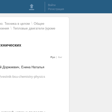
Войти
Регистрация
\
о. Техника в целом
Общее
\
роения
Тепловые двигатели (кроме
ехнических
Рус
Анг
ий Доржиевич, Енина Наталья
vestnik-bsu-chemistry-physics