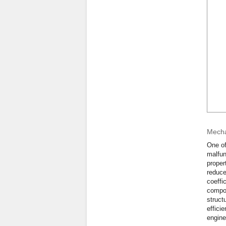
Mecha
One of
malfun
proper
reduce
coeffi
compon
struct
effici
engine