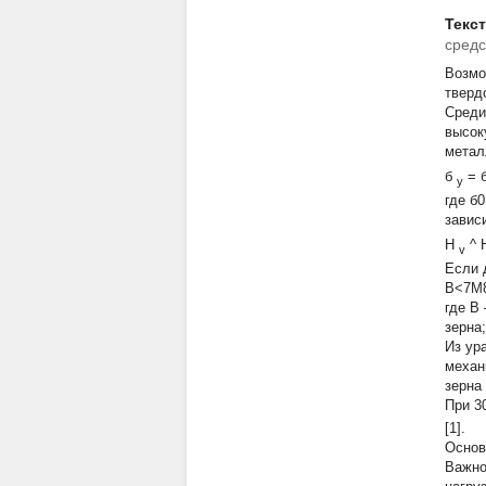
Текс
средс
Возмо
твердо
Среди
высок
метал
б
= 
у
где б
завис
H
^ 
v
Если 
B<7M8
где
B
зерна
Из ур
механ
зерна
При 3
[1].
Основ
Важно