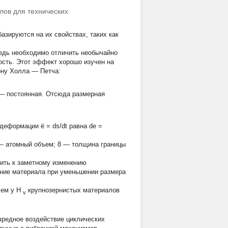
лов для технических
зируются на их свойствах, таких как
едь необходимо отличить необычайно
ость. Этот эффект хорошо изучен на
ону Холла — Петча:
 — постоянная. Отсюда размерная
еформации ё = ds/dt равна de =
 —
атомный объем;
8 —
толщина границы
дить к заметному изменению
шение материала при уменьшении размера
чем у
H
крупнозернистых материалов
v
редное воздействие циклических