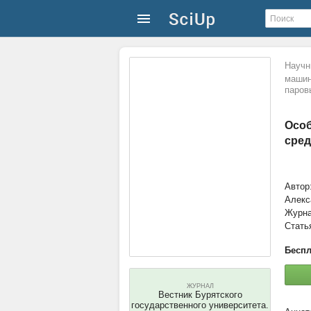
Научн
машин
паров
Особ
сред
Автор
Алекс
Журн
Стать
Беспл
ЖУРНАЛ
Вестник Бурятского
государственного университета.