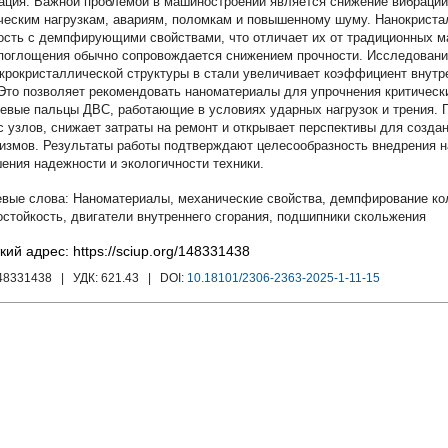
Важной проблемой в машиностроении является снижение вибраций 
ческим нагрузкам, авариям, поломкам и повышенному шуму. Нанокрист
ость с демпфирующими свойствами, что отличает их от традиционных м
поглощения обычно сопровождается снижением прочности. Исследовани
крокристаллической структуры в стали увеличивает коэффициент внутре
 Это позволяет рекомендовать наноматериалы для упрочнения критически
евые пальцы ДВС, работающие в условиях ударных нагрузок и трения. 
с узлов, снижает затраты на ремонт и открывает перспективы для созд
измов. Результаты работы подтверждают целесообразность внедрения н
ения надежности и экологичности техники.
Наноматериалы
,
механические свойства
,
демпфирование ко
остойкость
,
двигатели внутреннего сгорания
,
подшипники скольжения
кий адрес: https://sciup.org/148331438
148331438
| УДК:
621.43
| DOI:
10.18101/2306-2363-2025-1-11-15