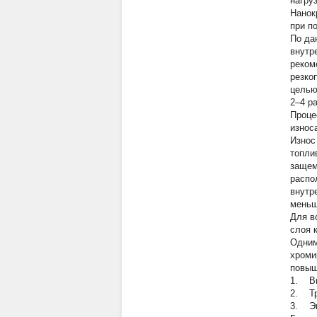
нагру
Нанок
при п
По да
внутр
реком
резко
целью
2–4 ра
Проце
износ
Износ
топли
защем
распо
внутр
меньш
Для в
слоя 
Одним
хроми
повыш
1. Вы
2. Тр
3. Эк