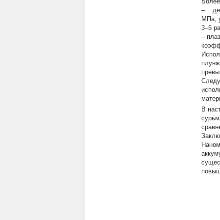
Более
– дет
МПа, 
3–5 р
– пла
коэфф
Испол
плунж
превы
Следу
испол
матер
В нас
сурьм
сравн
Заклю
Наном
аккум
сущес
повыш