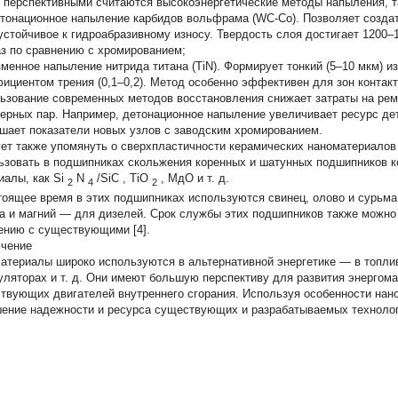
 перспективными считаются высокоэнергетические методы напыления, та
онационное напыление карбидов вольфрама (WC-Co). Позволяет создать
устойчивое к гидроабразивному износу. Твердость слоя достигает 1200–
аз по сравнению с хромированием;
зменное напыление нитрида титана (TiN). Формирует тонкий (5–10 мкм) и
ициентом трения (0,1–0,2). Метод особенно эффективен для зон контакт
ьзование современных методов восстановления снижает затраты на рем
ерных пар. Например, детонационное напыление увеличивает ресурс дет
шает показатели новых узлов с заводским хромированием.
ет также упомянуть о сверхпластичности керамических наноматериалов
ьзовать в подшипниках скольжения коренных и шатунных подшипников ко
иалы, как
Si
N
/SiC
,
TiO
,
МдО
и т. д.
2
4
2
тоящее время в этих подшипниках используются свинец, олово и сурьма
а и магний — для дизелей. Срок службы этих подшипников также можно 
ению с существующими [4].
чение
атериалы широко используются в альтернативной энергетике — в топли
уляторах и т. д. Они имеют большую перспективу для развития энергом
твующих двигателей внутреннего сгорания. Используя особенности нан
ение надежности и ресурса существующих и разрабатываемых технолог