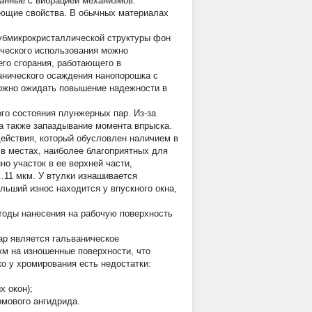
анные с вибрацией механизмов.
ющие свойства. В обычных материалах
убмикрокристаллической структуры фон
тического использования можно
его сгорания, работающего в
ванического осаждения нанопорошка с
можно ожидать повышение надежности в
го состояния плунжерных пар. Из-за
а также запаздывание момента впрыска.
ействия, который обусловлен наличием в
 в местах, наиболее благоприятных для
о участок в ее верхней части,
..11 мкм. У втулки изнашивается
льший износ находится у впускного окна,
тоды нанесения на рабочую поверхность
р является гальваническое
км на изношенные поверхности, что
о у хромирования есть недостатки:
х окон);
омового ангидрида.