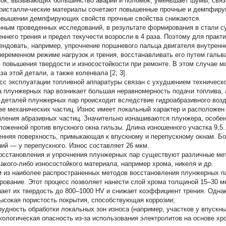
зок, вызывающих большинство аварий и поломок, уменьшает шумы, связ
ристалли-ческие материалы сочетают повышенные прочные и демпфиру
овышении демпфирующих свойств прочные свойства снижаются.
нным проведенных исследований, в результате формирования в стали с
еннего трения и предел текучести возросли в 4 раза. Поэтому для прак
ендовать, например, упрочнение поршневого пальца двигателя внутренн
переменном режиме нагрузок и трения, восстанавливать его путем галь
 повышения твердости и износостойкости при ремонте. В этом случае 
за этой детали, а также коленвала [2; 3].
сс эксплуатации топливной аппаратуры связан с ухудшением техническо
а плунжерных пар возникает большая неравномерность подачи топлива, 
 деталей плунжерных пар происходит вследствие гидроабразивного возд
ве механических частиц. Износ имеет локальный характер и расположен
ления абразивных частиц. Значительно изнашиваются плунжера, особенн
ложенной против впускного окна гильзы. Длина изношенного участка 9,5.
енняя поверхность, примыкающая к впускному и перепускному окнам. Бо
ий — у перепускного. Износ составляет 26 мкм.
осстановления и упрочнения плунжерных пар существуют различные ме
какого-либо износостойкого материала, например хрома, никеля и др.
 из наиболее распространенных методов восстановления плунжерных па
рование. Этот процесс позволяет нанести слой хрома толщиной 15–30 м
ает их твердость до 800–1000 HV и снижает коэффициент трения. Однак
сокая пористость покрытия, способствующая коррозии;
удность обработки локальных зон износа (например, участков у впускны
ологическая опасность из-за использования электролитов на основе хр