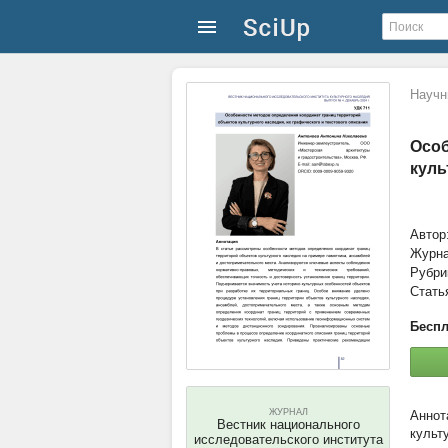
Научн
Особ
куль
Автор
Журн
Рубри
Стать
Беспл
ЖУРНАЛ
Вестник национального
культ
исследовательского института