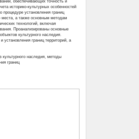
ваний, обеспечивающих точность и
чета историко-культурных особенностей
но процедуре установления границ
о места, а также основным методам
ических технологий, включая
ования. Проанализированы основные
объектов культурного наследия.
и установления границ территорий, а
в культурного наследия
,
методы
ния границ