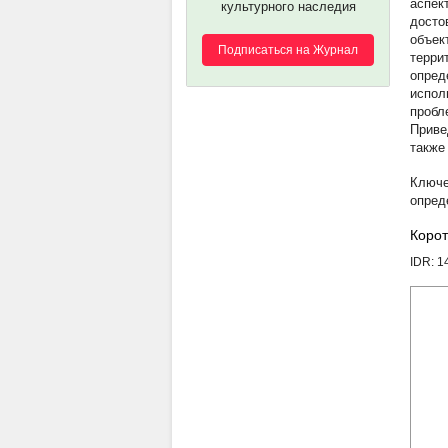
аспек
культурного наследия
досто
объек
Подписаться на Журнал
терри
опред
испол
пробл
Приве
также
опред
Корот
IDR: 