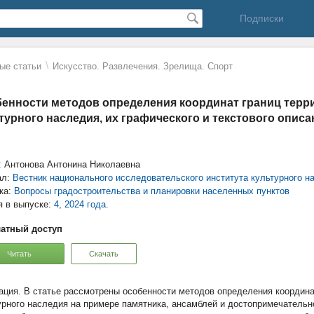
Подписки
\
ые статьи
Искусство. Развлечения. Зрелища. Спорт
енности методов определения координат границ терр
турного наследия, их графического и текстового описа
: Антонова Антонина Николаевна
ал:
Вестник национального исследовательского института культурного н
ка:
Вопросы градостроительства и планировки населенных пунктов
я в выпуске:
4, 2024 года.
атный доступ
Читать
Скачать
В статье рассмотрены особенности методов определения координа
урного наследия на примере памятника, ансамблей и достопримечатель