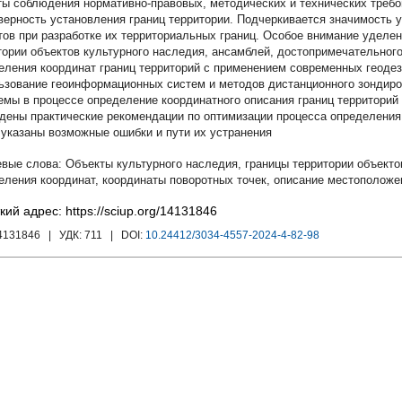
ты соблюдения нормативно-правовых, методических и технических требо
верность установления границ территории. Подчеркивается значимость у
тов при разработке их территориальных границ. Особое внимание уделе
тории объектов культурного наследия, ансамблей, достопримечательног
еления координат границ территорий с применением современных геодез
ьзование геоинформационных систем и методов дистанционного зондир
емы в процессе определение координатного описания границ территорий 
дены практические рекомендации по оптимизации процесса определения 
 указаны возможные ошибки и пути их устранения
Объекты культурного наследия
,
границы территории объекто
еления координат
,
координаты поворотных точек
,
описание местоположе
кий адрес: https://sciup.org/14131846
14131846
| УДК:
711
| DOI:
10.24412/3034-4557-2024-4-82-98