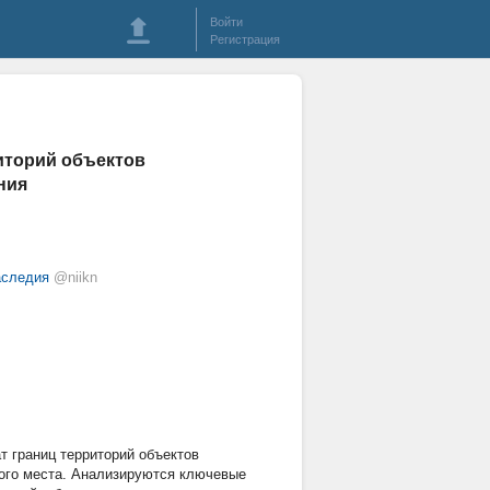
Войти
Регистрация
иторий объектов
ния
аследия
@niikn
т границ территорий объектов
ного места. Анализируются ключевые