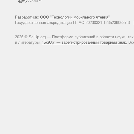
Русский
Разработчик: ООО "Технологии мобильного чтения"
Государственная аккредитация IT: АО-20230321-12352390637-
2026 © SciUp.org — Платформа публикаций в области науки, те
и литературы.
"SciUp" — зарегистрированный товарный знак.
Все