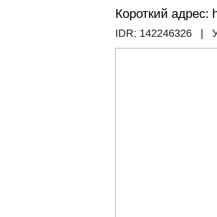
Короткий адрес: h
IDR: 142246326
| У