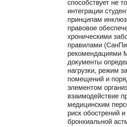
способствует не т
интеграции студен
принципам инклюз
правовое обеспече
хроническими заб
правилами (СанПиН
рекомендациями М
документы опреде
нагрузки, режим з
помещений и поря
элементом организ
взаимодействие п
медицинским перс
риск обострений и
бронхиальной аст