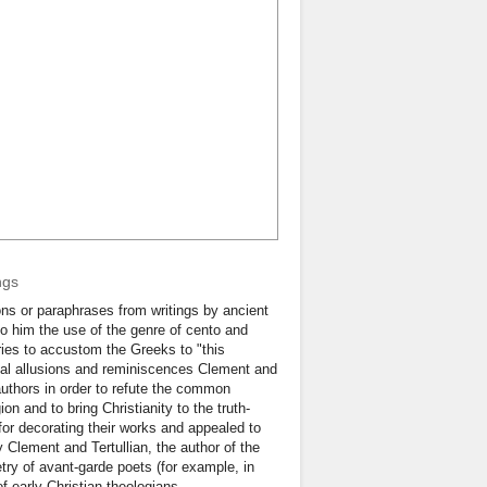
ngs
ions or paraphrases from writings by ancient
to him the use of the genre of cento and
tries to accustom the Greeks to "this
ical allusions and reminiscences Clement and
authors in order to refute the common
on and to bring Christianity to the truth-
 for decorating their works and appealed to
Clement and Tertullian, the author of the
try of avant-garde poets (for example, in
f early Christian theologians.