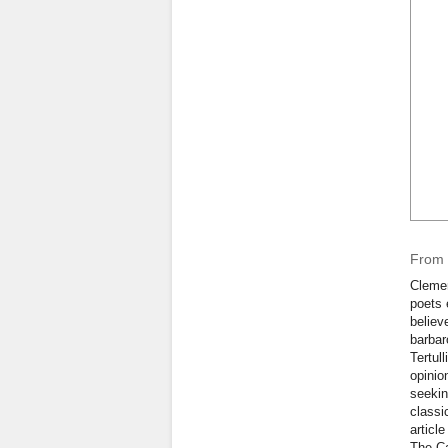
From q
Clemen
poets 
believ
barbar
Tertul
opinio
seekin
classi
articl
The Ca