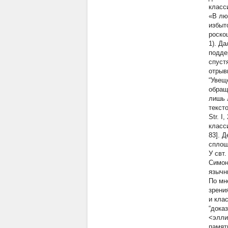
класс
«В лю
избыт
роско
1). Д
подде
спуст
отрыв
“Увещ
обращ
лишь 
тексто
Str. I
класс
83]. 
сплош
У свт
Симон
язычн
По мн
зрени
и кла
“дока
<элли
памяти