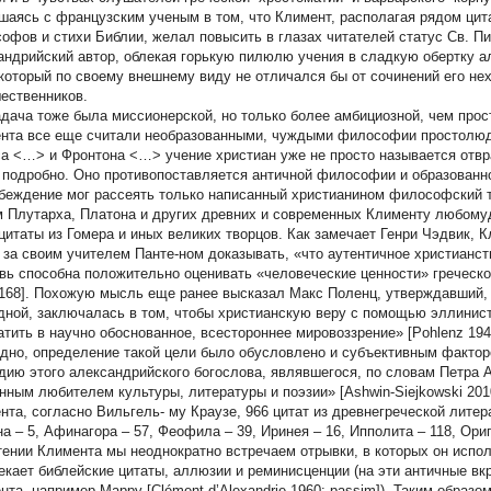
шаясь с французским ученым в том, что Климент, располагая рядом цита
офов и стихи Библии, желал повысить в глазах читателей статус Св. П
андрийский автор, облекая горькую пилюлю учения в сладкую обертку а
 который по своему внешнему виду не отличался бы от сочинений его не
ественников.
адача тоже была миссионерской, но только более амбициозной, чем прос
нта все еще считали необразованными, чуждыми философии простолюд
а <…> и Фронтона <…> учение христиан уже не просто называется отвр
 подробно. Оно противопоставляется античной философии и образованнос
беждение мог рассеять только написанный христианином философский т
 Плутарха, Платона и других древних и современных Клименту любомуд
 цитаты из Гомера и иных великих творцов. Как замечает Генри Чэдвик, 
 за своим учителем Панте-ном доказывать, «что аутентичное христианст
вь способна положительно оценивать «человеческие ценности» греческ
 168]. Похожую мысль еще ранее высказал Макс Поленц, утверждавший,
дной, заключалась в том, чтобы христианскую веру с помощью эллинисти
атить в научно обоснованное, всестороннее мировоззрение» [Pohlenz 1943
дно, определение такой цели было обусловлено и субъективным фактор
дию этого александрийского богослова, являвшегося, по словам Петра 
нным любителем культуры, литературы и поэзии» [Ashwin-Siejkowski 2010
нта, согласно Вильгель- му Краузе, 966 цитат из древнегреческой литер
а – 5, Афинагора – 57, Феофила – 39, Иринея – 16, Ипполита – 118, Ориге
тении Климента мы неоднократно встречаем отрывки, в которых он испол
екает библейские цитаты, аллюзии и реминисценции (на эти античные в
нта, например Марру [Clément d’Alexandrie 1960: passim]). Таким образо