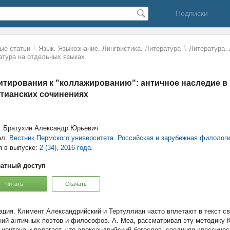
Подписки
\
\
ые статьи
Язык. Языкознание. Лингвистика. Литература
Литература.
атура на отдельных языках
итирования к "коллажированию": античное наследие в
тианских сочинениях
: Братухин Александр Юрьевич
ал:
Вестник Пермского университета. Российская и зарубежная филолог
я в выпуске:
2 (34), 2016 года.
атный доступ
Читать
Скачать
Климент Александрийский и Тертуллиан часто вплетают в текст с
ний античных поэтов и философов. А. Меа, рассматривая эту методику 
 центона и полагает, что александрийский богослов, соединяя классиче