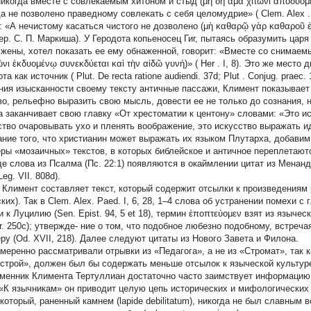
никогда вместе с совлекаемым хитоном и стыд (μὴ δὴ ἅμα χιτῶνι ἀποδυομ
да не позволено праведному совлекать с себя целомудрие» (
Clem. Alex
: «А нечистому касаться чистого не дозволено (μὴ καθαρῷ γὰρ καθαροῦ ἐφ
пер. С. П. Маркиша). У Геродота копьеносец Гиг, пытаясь образумить цар
 жены, хотел показать ее ему обнаженной, говорит: «Вместе со снимае
ῶνι ἐκδυομένῳ συνεκδύεται καὶ τὴν αἰδῶ γυνή)» (
Her
. I, 8). Это же место
та как источник (
Plut.
De recta ratione audiendi. 37d;
Plut
. Conjug. praec
ния изысканности своему тексту античные пассажи, Климент показывает 
во, рельефно выразить свою мысль, довести ее не только до сознания, н
а заканчивает свою главку «От хрестоматии к центону» словами: «Это и
ство очаровывать ухо и пленять воображение, это искусство выражать и
ание того, что христианин может выражать их языком Плутарха, добавим
ры «мозаичных» текстов, в которых библейское и античное переплетают
где слова из Псалма (Пс. 22:1) появляются в окаймлении цитат из Менанд
Leg. VII. 808d).
 Климент составляет текст, который содержит отсылки к произведениям 
ких). Так в Clem. Alex. Paed. I, 6, 28, 1–4 слова об устранении помехи 
 к Луцилию (Sen. Epist. 94, 5 et 18), термин ἐποπτεύομεν взят из языческ
. 250c); утвержде- ние о том, что подобное любезно подобному, встречая
еру (Od. XVII, 218). Далее следуют цитаты из Нового Завета и Филона.
меренно рассматривали отрывки из «Педагога», а не из «Стромат», так к
строй», должен был бы содержать меньше отсылок к языческой культу
менник Климента Тертуллиан достаточно часто заимствует информацию 
 «К язычникам» он приводит целую цепь исторических и мифологических
 который, раненный камнем (lapide debilitatum), никогда не был славным 