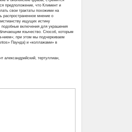
тся предположение, что Климент и
лать свои трактаты похожими на
ть распространенное мнение о
христианству ищущих истину
ь подобные включения для украшения
 обличающим язычество. Способ, которым
а-нием»; при этом мы подчеркиваем
antos» Паунда) и «коллажами» в
нт александрийский
,
тертуллиан
,