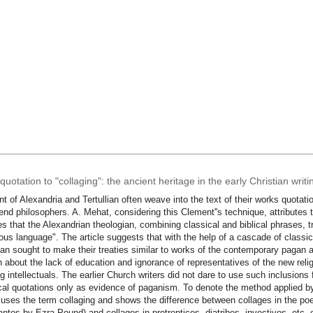
uotation to "collaging": the ancient heritage in the early Christian writi
t of Alexandria and Tertullian often weave into the text of their works quotat
end philosophers. A. Mehat, considering this Clement''s technique, attributes 
es that the Alexandrian theologian, combining classical and biblical phrases, 
ous language". The article suggests that with the help of a cascade of class
lian sought to make their treaties similar to works of the contemporary pagan 
n about the lack of education and ignorance of representatives of the new religi
g intellectuals. The earlier Church writers did not dare to use such inclusions
cal quotations only as evidence of paganism. To denote the method applied by 
e uses the term collaging and shows the difference between collages in the poe
ntos by Ezra Pound) and collages in protrepticos, diatribes, invectives, etc. o