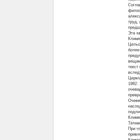
Согла
филос
алекс
труд,
предш
Эта з
Климе
Цельс
более
преду
вещам
текст
вслед
Церко
1982:
очеви
превр
Очеви
насле
подли
Климе
Татиан
При ч
привл
Климе