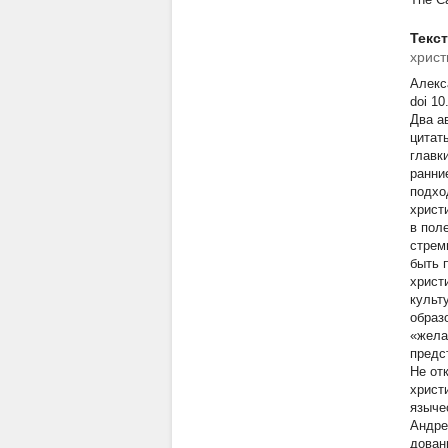
Текс
христ
Алекс
doi 10
Два а
цитат
главк
ранни
подхо
христ
в пол
стрем
быть 
христ
культ
образ
«жела
предс
Не от
христ
языче
Андре
дован