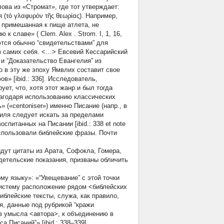
ова из «Стромат», где тот утверждает:
(τὸ γλαφυρὸν τῆς θεωρίας). Например,
, примешанная к пище атлета, не
ю к славе» (
Clem. Alex
. Strom. I, 1, 16,
ются обычно “свидетельствами” для
з самих себя. <…> Евсевий Кессарийский
и “Доказательство Евангелия” из
 в эту же эпоху Ямвлих составит свое
» [ibid.: 336]. Исследователь,
ет, что, хотя этот жанр и был тогда
благодаря использованию классических
» («centoniser») именно Писание (напр., в
 стиля следует искать за пределами
спитанных на Писании [ibid.: 338 et note
использовали библейские фразы. Почти
идут цитаты из Арата, Софокла, Гомера,
свидетельские показания, призваны обличить
у языку»: «“Увещевание” с этой точки
 систему расположение рядом <библейских
иблейские тексты, служа, как правило,
я, данные под рубрикой “кражи
ез умысла <автора>, к объединению в
а Писаний”» [ibid.: 338–339].