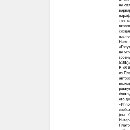
не св
варвар
параф
тракт
вкрап
созда
языче
Ниже 
«Госу
не
уг
грозн
518b)»
В 48-
из Пл
автор
возлаг
распу
благоу
его до
«Иппо
любоз
(см.: 
Интер
Плато