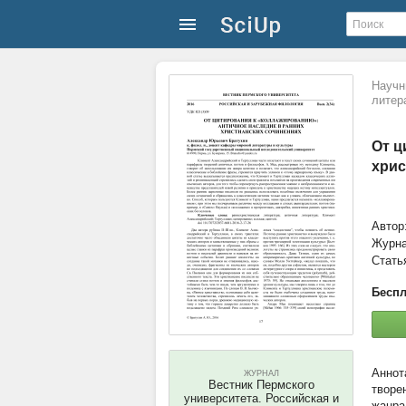
Научн
литер
От ц
хрис
Автор
Журн
Стать
Беспл
ЖУРНАЛ
Вестник Пермского
творе
университета. Российская и
жанра