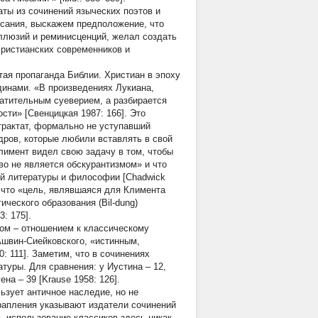
ты из сочинений языческих поэтов и
исания, выскажем предположение, что
ллюзий и реминисценций, желал создать
христианских современников и
тая пропаганда Библии. Христиан в эпоху
инами. «В произведениях Лукиана,
атительным суеверием, а разбирается
ти» [Свенцицкая 1987: 166]. Это
рактат, формально не уступавший
ров, которые любили вставлять в свой
Климент видел свою задачу в том, чтобы
во не является обскурантизмом» и что
ой литературы и философии [Chadwick
 что «цель, являвшаяся для Климента
ческого образования (Bil-dung)
: 175].
ом – отношением к классическому
Ашвин-Сиейковского, «истинным,
: 111]. Заметим, что в сочинениях
атуры. Для сравнения: у Иустина – 12,
на – 39 [Krause 1958: 126].
ьзует античное наследие, но не
крапления указывают издатели сочинений
м, использование классиков здесь никак