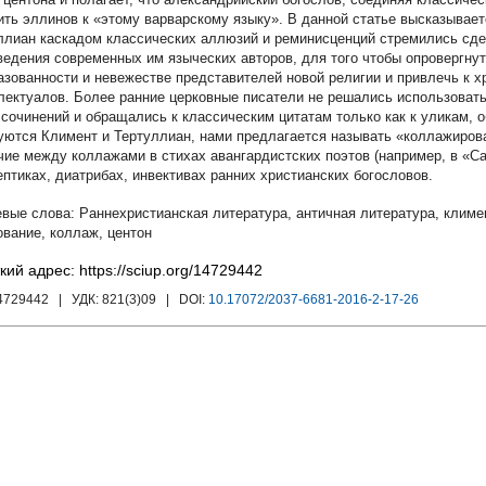
ить эллинов к «этому варварскому языку». В данной статье высказывае
ллиан каскадом классических аллюзий и реминисценций стремились сде
ведения современных им языческих авторов, для того чтобы опровергну
азованности и невежестве представителей новой религии и привлечь к 
лектуалов. Более ранние церковные писатели не решались использоват
 сочинений и обращались к классическим цитатам только как к уликам,
уются Климент и Тертуллиан, нами предлагается называть «коллажиров
чие между коллажами в стихах авангардистских поэтов (например, в «C
ептиках, диатрибах, инвективах ранних христианских богословов.
Раннехристианская литература
,
античная литература
,
климе
ование
,
коллаж
,
центон
кий адрес: https://sciup.org/14729442
14729442
| УДК:
821(3)09
| DOI:
10.17072/2037-6681-2016-2-17-26