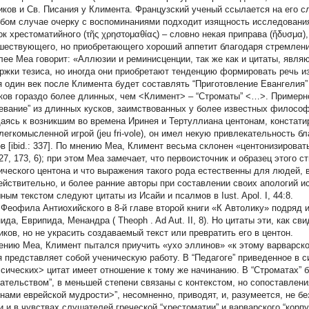
иков и Св. Писания у Климента. Французский ученый ссылается на его сл
бом случае очерку с воспоминаниями подходит изящность исследования 
ок хрестоматийного (τῆς χρηστομαθίας) – словно некая приправа (ἥδυσμα)
шествующего, но приобретающего хороший аппетит благодаря стремлени
алее Меа говорит: «Аллюзии и реминисценции, так же как и цитаты, явля
ржки тезиса, но иногда они приобретают тенденцию формировать речь и
я один век после Климента будет составлять “Приготовление Евангелия” 
ков гораздо более длинных, чем <Климент> – “Строматы” <…>. Примерно
евание” из длинных кусков, заимствованных у более известных философов
аясь к возникшим во времена Иринея и Тертуллиана центонам, констатиру
легкомысленной игрой (jeu fri-vole), он имел некую привлекательность 
в [ibid.: 337]. По мнению Меа, Климент весьма склонен «центонизировать
, 27, 173, 6); при этом Меа замечает, что первоисточник и образец этого
ического центона и что выражения такого рода естественны для людей, во
Действительно, и более ранние авторы при составлении своих апологий 
ным текстом следуют цитаты из Исайи и псалмов в
Iust.
Apol. I, 44:8.
. Феофила Антиохийского в 8-й главе второй книги «К Автолику» подряд 
ида, Еврипида, Менандра (
Theoph
. Ad Aut. II, 8). Но цитаты эти, как 
иков, но не украсить создаваемый текст или превратить его в центон.
ению Меа, Климент пытался приучить «ухо эллинов» «к этому варварском
я представляет собой ученическую работу. В “Педагоге” приведенное в
ссических> цитат имеет отношение к тому же начинанию. В “Строматах” б
зательством”, в меньшей степени связаны с контекстом, но сопоставлени
нами еврейской мудрости>”, несомненно, приводят, и, разумеется, не б
 и в чувствах слушателей греческой “хрестоматии” и варварского “корпус