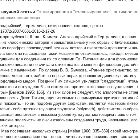
т научной статьи
От цитирования к "коллажированию": античное н
ианских сочинениях
андрийский; Тертуллиан; цитирование; коллаж; центон.
.17072/2037-6681-2016-2-17-26
втора рубежа II–III вв., Климент Александрийский и Тертуллиан, в своих
ы из классических авторов и заимствованные у них образы с библейским
и из парафраз произведений великих поэтов и писателей древности и на
е апологеты на создание такой мозаики не отваживались, находя, очеви
дящими для соединения их со словами Св. Писания или для формировани
ианские писатели не считали стихи поэтов и мнения философов достойн
емике с язычниками. По словам В. В. Бычкова, «Раннее христианство, о
илось лечить его, забыв на первых порах древнюю медицинскую истину о
подслащено медом. Поздний Рим слишком ув- лекся “сладостями”, чтобы
ианство и вынуждено было выступить против этого опасного увлечения, т
уры» [Бычков 1995: 166]. Из этих слов не следует, что апологеты не ст
ованность. Даже Татиан, один из самых непримиримых критиков античной
л показать, что он, подобно другим софистам, является мастером литер
тавить себя путешествующим эрудитом (polymath), действительно образо
казывая апологетам в высоком уровне культуры, мы говорим лишь о том,
ианские полемисты не были озабочены созданием труда, напоминавшег
ских авторов.
 Меа посвящает несколько страниц [Méhat 1966: 335–339] своей моногр
ию «центонирования» (лат.
cento
– литературное произведение, составле