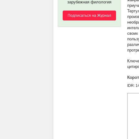
зарубежная филология
приуч
Терту
Подписаться на Журнал
произ
необр
интел
своих
польз
разли
протр
цитир
Корот
IDR: 