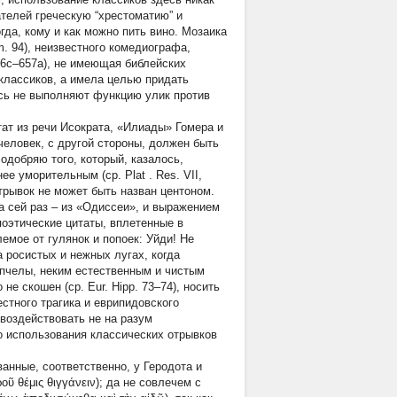
ателей греческую “хрестоматию” и
когда, кому и как можно пить вино. Мозаика
m. 94), неизвестного комедиографа,
 656c–657a), не имеющая библейских
 классиков, а имела целью придать
сь не выполняют функцию улик против
ат из речи Исократа, «Илиады» Гомера и
человек, с другой стороны, должен быть
ю одобряю того, который, казалось,
енее уморительным
(ср.
Plat
. Res. VII,
 отрывок не может быть назван центоном.
а сей раз – из «Одиссеи», и выражением
поэтические цитаты, вплетенные в
лемое от гулянок и попоек: Уйди! Не
на росистых и нежных лугах, когда
 пчелы, неким естественным и чистым
не скошен (ср. Eur. Hipp. 73–74), носить
вестного трагика и еврипидовского
воздействовать не на разум
го использования классических отрывков
анные, соответственно, у Геродота и
ῦ θέμις θιγγάνειν); да не совлечем с