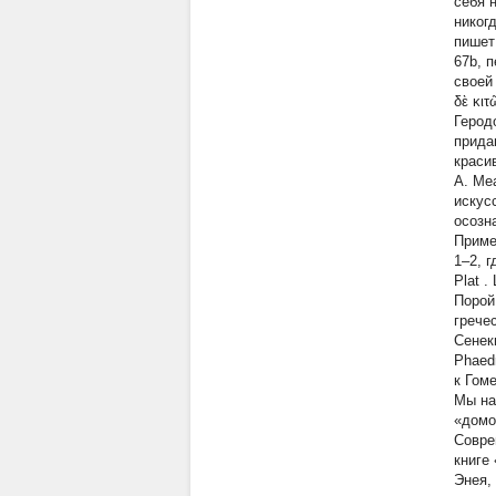
себя 
никог
пишет
67b, 
своей
δὲ κιτ
Геродо
прида
краси
А. Ме
искус
осозн
Приме
1–2, 
Plat
. 
Порой
гречес
Сенеки
Phaedr
к Гом
Мы на
«домо
Совре
книге
Энея,