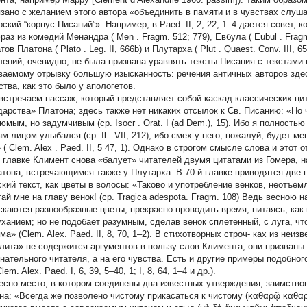
язано с желанием этого автора «объединить в памяти и в чувствах слуш
ский “корпус Писаний”». Например, в Paed. II, 2, 22, 1–4 дается совет, 
раз из комедий Менандра (
Men
. Fragm. 512; 779), Евбула (
Eubul
. Frag
атов Платона (
Plato
. Leg. II, 666b) и Плутарха (
Plut
. Quaest. Conv. III,
лений, очевидно, не была призвана уравнять тексты Писания с текстами
ваемому отрывку большую изысканность: речения античных авторов зде
ства, как это было у апологетов.
встречаем пассаж, который представляет собой каскад классических цит
дарства» Платона; здесь также нет никаких отсылок к Св. Писанию: «Но 
рюмым, но задумчивым
(ср.
Isocr
. Orat. I (ad Dem.), 15). Ибо я полность
ым лицом улыбался
(ср.
Il
. VII, 212), ибо
смех у него, пожалуй, будет м
 (
Clem. Alex
. Paed. II, 5 47, 1). Однако в строгом смысле слова и этот
й главке Климент снова «балует» читателей двумя цитатами из Гомера, н
атона, встречающимся также у Плутарха. В 70-й главке приводятся две 
ский текст, как цветы в волосы: «Таково и употребление венков, неотъем
ай мне на главу венок! (ср. Tragica adespota. Fragm. 108) Ведь весною 
скаются разнообразные цветы, прекрасно проводить время, питаясь, как
ханием; но не подобает разумным, сделав венок сплетенный, с луга, что 
ма» (Clem. Alex. Paed. II, 8, 70, 1–2). В стихотворных строч- ках из неиз
лита» не содержится аргументов в пользу слов Климента, они призваны 
нательного читателя, а на его чувства. Есть и другие примеры подобно
Clem. Alex. Paed. I, 6, 39, 5–40, 1; I, 8, 64, 1–4 и др.).
есно место, в котором соединены два известных утверждения, заимствов
на: «Всегда же позволено чистому прикасаться к чистому (καθαρῷ καθαρο