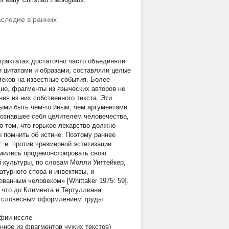
аследие в ранних
 трактатах достаточно часто объединяли
и цитатами и образами, составляли целые
меков на известные события. Более
дно, фрагменты из языческих авторов не
я из них собственного текста. Эти
ыми быть чем-то иным, чем аргументами
сознавшее себя целителем человечества,
 том, что горькое лекарство должно
 помнить об истине. Поэтому раннее
. е. против чрезмерной эстетизации
ремились продемонстрировать свою
 культуры, по словам Молли Уиттейкер,
атурного спора и инвективы, и
ванным человеком» [Whittaker 1975: 59].
 что до Климента и Тертуллиана
о словесным оформлением труды
афии иссле-
нное из фрагментов чужих текстов)