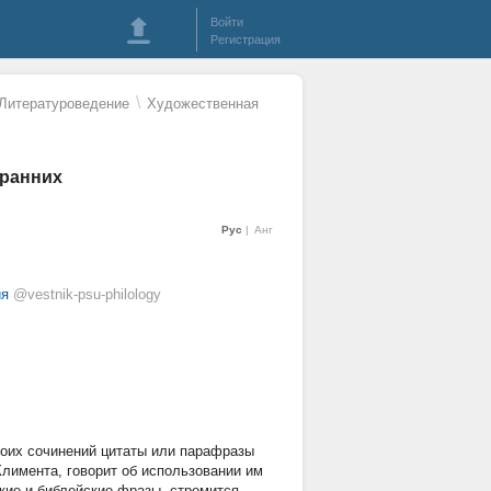
Войти
Регистрация
\
 Литературоведение
Художественная
 ранних
Рус
Анг
ия
@vestnik-psu-philology
воих сочинений цитаты или парафразы
Климента, говорит об использовании им
ские и библейские фразы, стремится