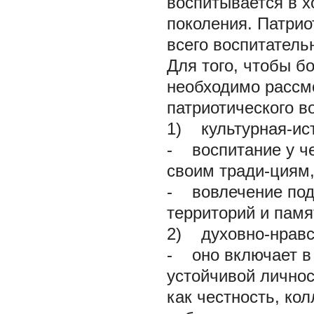
воспитывается в х
поколения. Патрио
всего воспитательн
Для того, чтобы б
необходимо рассм
патриотического в
1) культурная-ис
-
воспитание у че
своим тради-циям
-
вовлечение подр
территорий и памя
2) духовно-нравс
-
оно включает в 
устойчивой личнос
как честность, ко