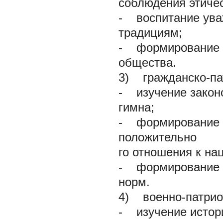
соблюдения этичес
-
воспитание уваж
традициям;
-
формирование н
общества.
3) гражданско-па
-
изучение законо
гимна;
-
формирование гл
положительно
го отношения к на
-
формирование ку
норм.
4) военно-патрио
-
изучение истори