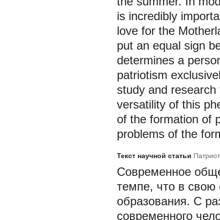
the summer. In mode
is incredibly import
love for the Mother
put an equal sign b
determines a person'
patriotism exclusiv
study and research 
versatility of this 
of the formation of 
problems of the form
Текст научной статьи
Патриот
Современное обще
темпе, что в свою
образования. С ра
современного чело