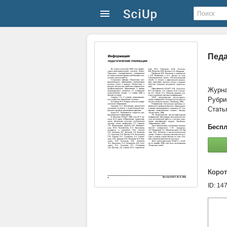
Педа
Журн
Рубри
Стать
Беспл
Корот
ID: 14