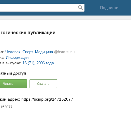
Подписки
гогические публикации
ал:
Человек. Спорт. Медицина
@hsm-susu
ка:
Информация
я в выпуске:
16 (71), 2006 года.
атный доступ
Читать
Скачать
кий адрес: https://sciup.org/147152077
7152077