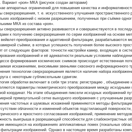
2. Вариант «роя» МКА
(рисунок создан авторами)
чае аппаратных ограничений для повышения качества и информативност
ы сверхразрешения, т. е. искусственного улучшения пространственного 
льких изображений с низким разрешением, полученных при съёмке одного
лькими МКА из состава «роя».
ы сверхразрешения активно развиваются и совершенствуются в последн
дами к получению сверхразрешения по серии изображений на основе ме
, вейвлет-преобразования и адаптивной фильтрации, разрабатываются м
камерной съёмки, в которых успешность получения более высокого про
ит от следующих факторов: точности настройки камер, входящих в сист
рования изображений и её адекватности реальным условиям наблюдения 
цессе формирования космических снимков происходит естественная поте
аемая искажениями, вносимыми звеньями сквозного информационного т
нения технологии сверхразрешения является наличие набора изображен
друга с некоторым субпиксельным сдвигом.
логия обработки включает в себя три этапа:
регистрацию
,
объединение
еляются параметры геометрического преобразования между исходными 
мой координат.
На этапе объединения
пиксели исходных изображений пу
мерной прямоугольной сетке выходного изображения с улучшенным раз
нения частотных и шумовых искажений применяются методы фильтрации
тсутствии облачности и изменений объектов подстилающей поверхности,
трического и яркостного согласования изображений, применение методо
жность выигрыша в разрешающей способности для слабоконтрастных объ
ие имеющихся на изображениях аппликативных помех (локальных област
 фильтрации изображений. Однако в настоящее время разработаны ком