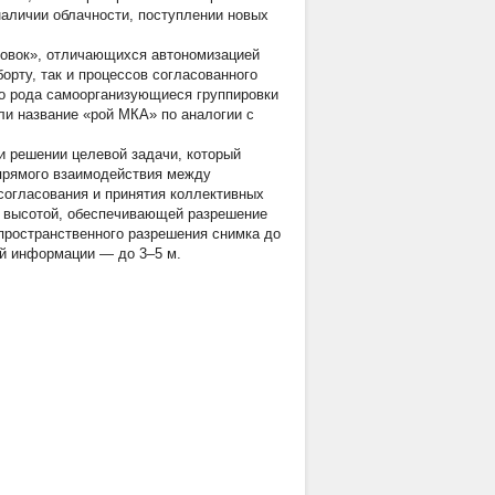
наличии облачности, поступлении новых
ровок», отличающихся автономизацией
орту, так и процессов согласованного
о рода самоорганизующиеся группировки
ли название «рой МКА» по аналогии с
 решении целевой задачи, который
 прямого взаимодействия между
согласования и принятия коллективных
 с высотой, обеспечивающей разрешение
пространственного разрешения снимка до
ой информации — до 3–5 м.