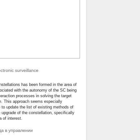
ctronic surveillance
nstellations has been formed in the area of
ociated with the autonomy of the SC being
raction processes in solving the target
rm. This approach seems especially
 to update the list of existing methods of
pgrade of the constellation, specifically
a of interest.
да в управлении