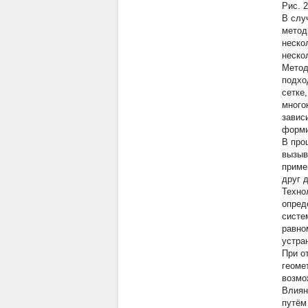
Рис. 
В слу
метод
неско
неско
Метод
подхо
сетке
много
завис
форми
В про
вызыв
приме
друг 
Техно
опред
систе
равно
устра
При о
геоме
возмо
Влиян
путём