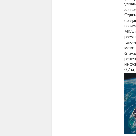
управ
заявок
Одним
созда
взаим
МКА, 
роем 
Ключе
может
ближа
решен
не ху
0,7 м