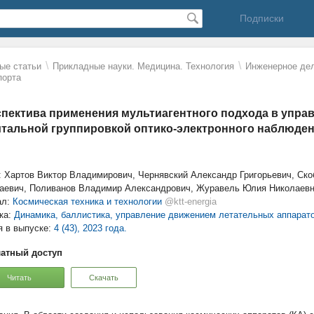
Подписки
\
\
ые статьи
Прикладные науки. Медицина. Технология
Инженерное дел
порта
пектива применения мультиагентного подхода в упра
тальной группировкой оптико-электронного наблюде
: Хартов Виктор Владимирович, Чернявский Александр Григорьевич, Ско
аевич, Поливанов Владимир Александрович, Журавель Юлия Николаев
ал:
Космическая техника и технологии
@ktt-energia
ка:
Динамика, баллистика, управление движением летательных аппарат
я в выпуске:
4 (43), 2023 года.
атный доступ
Читать
Скачать