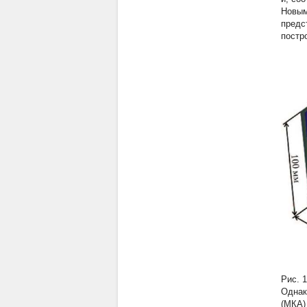
Новым
предс
постр
Рис. 
Однак
(МКА)