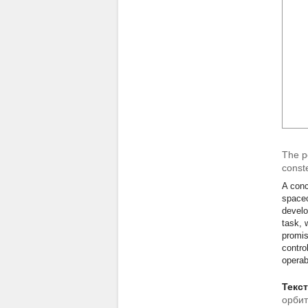
The pe
conste
A conc
spacec
develo
task, 
promis
contro
operab
Текс
орбит