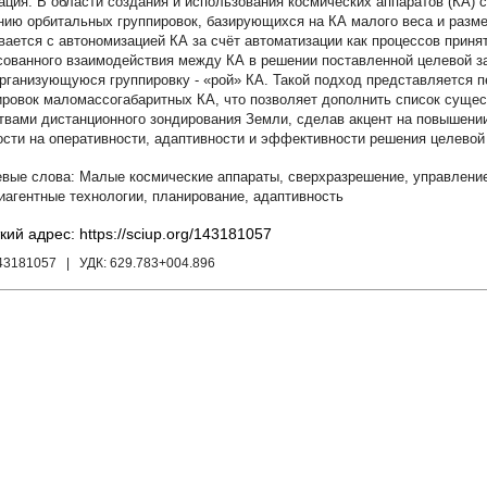
В области создания и использования космических аппаратов (КА)
нию орбитальных группировок, базирующихся на КА малого веса и разме
вается с автономизацией КА за счёт автоматизации как процессов принят
сованного взаимодействия между КА в решении поставленной целевой за
рганизующуюся группировку - «рой» КА. Такой подход представляется 
ировок маломассогабаритных КА, что позволяет дополнить список суще
твами дистанционного зондирования Земли, сделав акцент на повышении
ости на оперативности, адаптивности и эффективности решения целевой
Малые космические аппараты
,
сверхразрешение
,
управление
иагентные технологии
,
планирование
,
адаптивность
кий адрес: https://sciup.org/143181057
143181057
| УДК:
629.783+004.896