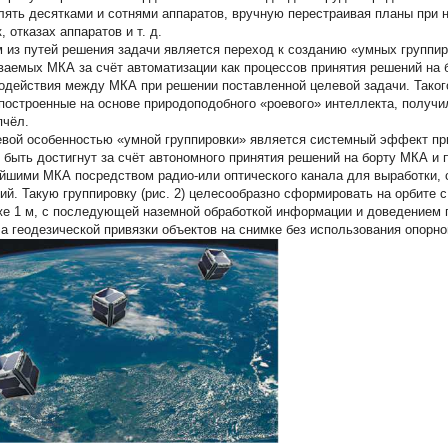
лять десятками и сотнями аппаратов, вручную перестраивая планы при 
, отказах аппаратов и т. д.
 из путей решения задачи является переход к созданию «умных группи
ваемых МКА за счёт автоматизации как процессов принятия решений на б
одействия между МКА при решении поставленной целевой задачи. Таког
построенные на основе природоподобного «роевого» интеллекта, получи
пчёл.
вой особенностью «умной группировки» является системный эффект при
 быть достигнут за счёт автономного принятия решений на борту МКА и
йшими МКА посредством радио-или оптического канала для выработки, 
ий. Такую группировку (рис. 2) целесообразно сформировать на орбите
же 1 м, с последующей наземной обработкой информации и доведением 
, а геодезической привязки объектов на снимке без использования опорн