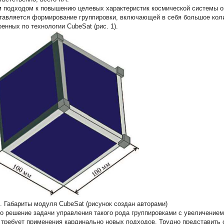
 подходом к повышению целевых характеристик космической системы о
тавляется формирование группировки, включающей в себя большое кол
оенных по технологии
CubeSat
(рис. 1).
1. Габариты модуля CubeSat
(рисунок создан авторами)
о решение задачи управления такого рода группировками с увеличение
 требует применения кардинально новых подходов. Трудно представить с