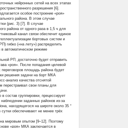
рточных нейронных сетей на всех этапах
ространственного разрешения [6].
едлагается особое построение «роя»
ального района. В этом случае
и (рис. 3) [7]. В случае
о района от одного раза в 1,5 ч для
утниковый канал связи обеспечит единое
нтеллектуализации бортовых систем и
П) гибко («на лету») распределить
 в автоматическом режиме
льной РП, достаточно будет отправить
тава «роя». После попадания целевой
х переговоров площадь района будет
ки решения задачи на борт МКА
сс-анализ качества отснятой
ам перестраивал свои планы для
дачи.
 в состав группировки, прецессирует
 наблюдении заданных районов из-за
йона, находящегося на широте около 35
°
в сутки обеспечивают не менее трёх
на мировым опытом [9–12]. Поэтому
основе «роя» МКА заключается в