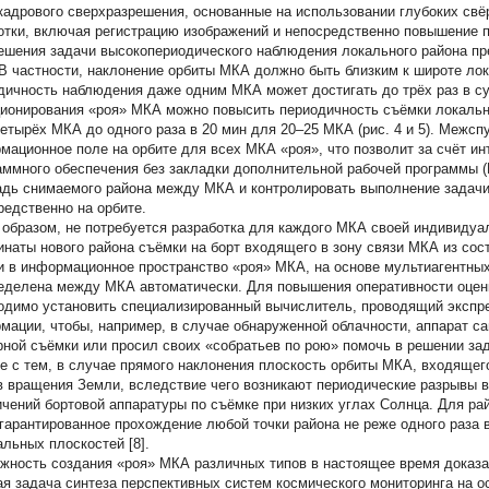
кадрового сверхразрешения, основанные на использовании глубоких свё
отки, включая регистрацию изображений и непосредственно повышение п
ешения задачи высокопериодического наблюдения локального района пр
В частности, наклонение орбиты МКА должно быть близким к широте лок
дичность наблюдения даже одним МКА может достигать до трёх раз в сутк
ионирования «роя» МКА можно повысить периодичность съёмки локальног
четырёх МКА до одного раза в 20 мин для 20–25 МКА (рис. 4 и 5). Межсп
мационное поле на орбите для всех МКА «роя», что позволит за счёт и
аммного обеспечения без закладки дополнительной рабочей программы (Р
дь снимаемого района между МКА и контролировать выполнение задачи
редственно на орбите.
 образом, не потребуется разработка для каждого МКА своей индивидуа
инаты нового района съёмки на борт входящего в зону связи МКА из сос
и в информационное пространство «роя» МКА, на основе мультиагентны
еделена между МКА автоматически. Для повышения оперативности оцен
одимо установить специализированный вычислитель, проводящий экспре
мации, чтобы, например, в случае обнаруженной облачности, аппарат с
рной съёмки или просил своих «собратьев по рою» помочь в решении за
е с тем, в случае прямого наклонения плоскость орбиты МКА, входящего
в вращения Земли, вследствие чего возникают периодические разрывы в
ичений бортовой аппаратуры по съёмке при низких углах Солнца. Для ра
, гарантированное прохождение любой точки района не реже одного раза 
альных плоскостей [8].
жность создания «роя» МКА различных типов в настоящее время доказа
ая задача синтеза перспективных систем космического мониторинга на 