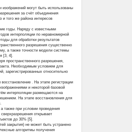
и изображений могут быть использованы
разрешения за счёт объединения
 и того же района интересов
ие годы. Наряду с известными
тодов интерполяции по неравномерной
етоды для обработки результатов
странственного разрешения существенно
ему, а также точности модели системы
[3, 4].
ря пространственного разрешения,
ракта. Необходимым условием для
ий, зарегистрированных относительно
и
восстановление
.
На этапе регистрации
изображениями и некоторой базовой
тём интерполяции размещаются на
решением.
На этапе восстановления
для
.
 а также при условии проведения
в сверхразрешения открывает
ектов до 30% [5].
ей закрытия) не может быть устранено
плексные алгоритмы получения