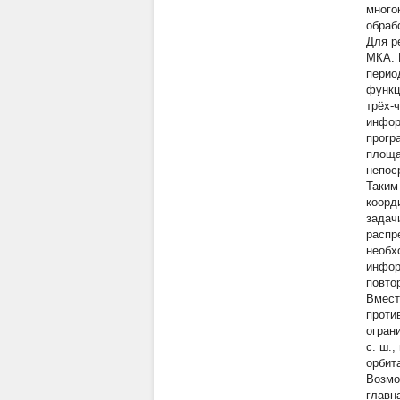
много
обраб
Для р
МКА. 
перио
функц
трёх-
инфор
прогр
площа
непос
Таким
коорд
задач
распр
необх
инфор
повто
Вмест
проти
огран
с. ш.
орбит
Возмо
главн