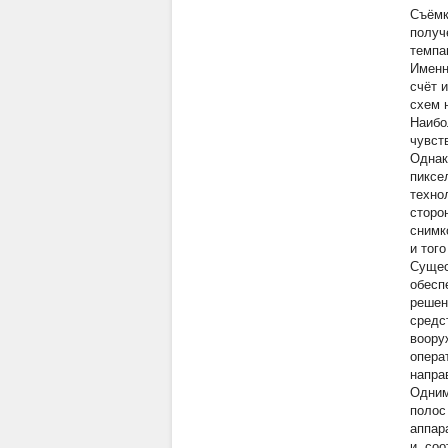
Съёмк
получ
темпа
Именн
счёт 
схем 
Наибо
чувст
Однак
пиксе
техно
сторо
снимк
и того
Сущес
обесп
решен
средс
воору
опера
напра
Одним
полос
аппар
и, соо