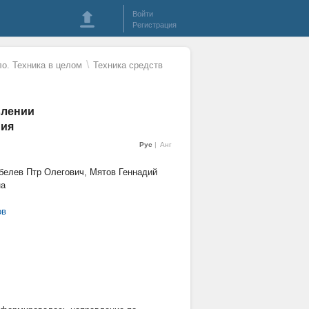
Войти
Регистрация
\
о. Техника в целом
Техника средств
влении
ния
Рус
Анг
белев Птр Олегович, Мятов Геннадий
на
ов