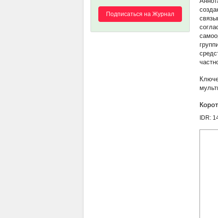
созда
Подписаться на Журнал
связы
согла
самоо
групп
средс
частн
мульт
Корот
IDR: 