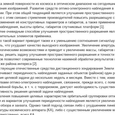
а земной поверхности из космоса в оптическом диапазоне на сегодняш
ения изображений. Развитие средств оптико-электронного наблюдения 
ми. При этом общей тенденцией является улучшение пространственного
о с этим связано стремление производителей повысить разрешающую с
изменения её конструктивных параметров и габаритов, а также применен
наблюдения, высоты орбиты, габаритов спутниковых платформ [1].
лее очевидным способом улучшения пространственного разрешения явл
вительных элементов приёмника.
о такой вариант приводит также и к уменьшению соотношения сигнал/шу
ль, что ухудшает качество выходного изображения. Увеличение апертур
логическими возможностями и приводит к увеличению массы, габаритов 
ны, решить задачу улучшения пространственного разрешения и точности
ов позволяют современные технологии наземной обработки результатов 
 же района интереса [2].
твующие отечественные средства дистанционного зондирования Земли 
ечивают периодичность наблюдения заданных объектов (районов) один ра
ия целевой задачи до нескольких недель и месяцев. Вместе с тем, изм
твами оптико-электронного наблюдения, связанное, прежде всего, с по
жённой борьбы, в т. ч. с терроризмом, диктуют необходимость существен
тивность решения целевой задачи наблюдения.
вления повышения целевых характеристик орбитальной группировки опт
 из вариантов улучшения периодичности наблюдения является увеличен
 обзора и захвата. Однако такой подход связан либо с ухудшением лине
атуры космического аппарата (КА), либо с существенным увеличением м
тветственно, всего КА.