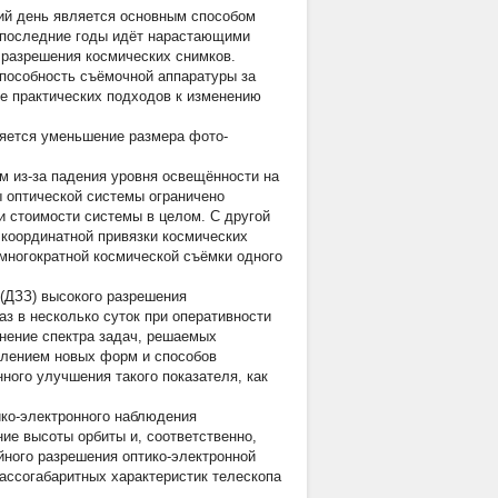
ний день является основным способом
в последние годы идёт нарастающими
 разрешения космических снимков.
пособность съёмочной аппаратуры за
ие практических подходов к изменению
яется уменьшение размера фото-
м из-за падения уровня освещённости на
ы оптической системы ограничено
и стоимости системы в целом. С другой
 координатной привязки космических
многократной космической съёмки одного
(ДЗЗ) высокого разрешения
з в несколько суток при оперативности
енение спектра задач, решаемых
явлением новых форм и способов
ного улучшения такого показателя, как
ико-электронного наблюдения
ие высоты орбиты и, соответственно,
йного разрешения оптико-электронной
ассогабаритных характеристик телескопа