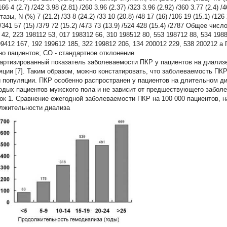
/166 4 (2.7) /242 3.98 (2.81) /260 3.96 (2.37) /323 3.96 (2.92) /360 3.77 (2.4) /
азы, N (%) 7 (21.2) /33 8 (24.2) /33 10 (20.8) /48 17 (16) /106 19 (15.1) /126 
 /341 57 (15) /379 72 (15.2) /473 73 (13.9) /524 428 (15.4) /2787 Общее чи
42, 223 198112 53, 017 198312 66, 310 198512 80, 553 198712 88, 534 1988
9412 167, 192 199612 185, 322 199812 206, 134 200012 229, 538 200212 a 
но пациентов; СО - стандартное отклонение
артизированный показатель заболеваемости ПКР у пациентов на диализе
яции [7]. Таким образом, можно констатировать, что заболеваемость ПК
 популяции. ПКР особенно распространен у пациентов на длительном д
одых пациентов мужского пола и не зависит от предшествующего заболев
ок 1. Сравнение ежегодной заболеваемости ПКР на 100 000 пациентов, 
лжительности диализа