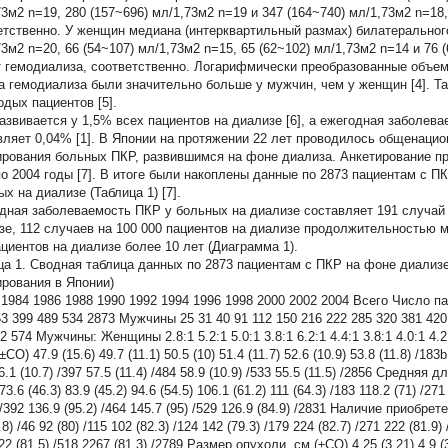
3м2 n=19, 280 (157~696) мл/1,73м2 n=19 и 347 (164~740) мл/1,73м2 n=18,
етственно. У женщин медиана (интерквартильный размах) билатерального
3м2 n=20, 66 (54~107) мл/1,73м2 n=15, 65 (62~102) мл/1,73м2 n=14 и 76 (
т гемодиализа, соответственно. Логарифмически преобразованные объемы
а гемодиализа были значительно больше у мужчин, чем у женщин [4]. Та
одых пациентов [5].
азвивается у 1,5% всех пациентов на диализе [6], а ежегодная заболев
вляет 0,04% [1]. В Японии на протяжении 22 лет проводилось общенаци
ирования больных ПКР, развившимся на фоне диализа. Анкетирование пр
по 2004 годы [7]. В итоге были накоплены данные по 2873 пациентам с П
х на диализе (Таблица 1) [7].
дная заболеваемость ПКР у больных на диализе составляет 191 случай 
зе, 112 случаев на 100 000 пациентов на диализе продолжительностью м
ациентов на диализе более 10 лет (Диаграмма 1).
ца 1. Сводная таблица данных по 2873 пациентам с ПКР на фоне диализ
ирования в Японии)
 1984 1986 1988 1990 1992 1994 1996 1998 2000 2002 2004 Всего Число па
53 399 489 534 2873 Мужчины 25 31 40 91 112 150 216 222 285 320 381 420
2 574 Мужчины: Женщины 2.8:1 5.2:1 5.0:1 3.8:1 6.2:1 4.4:1 3.8:1 4.0:1 4.2:
±СО) 47.9 (15.6) 49.7 (11.1) 50.5 (10) 51.4 (11.7) 52.6 (10.9) 53.8 (11.8) /183b
6.1 (10.7) /397 57.5 (11.4) /484 58.9 (10.9) /533 55.5 (11.5) /2856 Средня
 73.6 (46.3) 83.9 (45.2) 94.6 (54.5) 106.1 (61.2) 111 (64.3) /183 118.2 (71) /27
 /392 136.9 (95.2) /464 145.7 (95) /529 126.9 (84.9) /2831 Наличие приобрете
.8) /46 92 (80) /115 102 (82.3) /124 142 (79.3) /179 224 (82.7) /271 222 (81.9)
22 (81.5) /518 2267 (81.3) /2789 Размер опухоли, см (±СО) 4.25 (3.21) 4.9 (3.