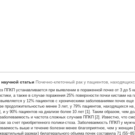
т научной статьи
Почечно-клеточный рак у пациентов, находящихс
оз ППКП устанавливается при выявлении в пораженной почке от 3 до 5 
остики, а также в случае поражения 25% поверхности почки кистами на ги
выявляется у 12% пациентов с хроническими заболеваниями почек еще 
зе продолжительностью менее 3 лет, у 79% пациентов, находящихся на
2], и у 90% пациентов на диализе более 10 лет [1]. Таким образом, чем 
заболеваемость и частота сложных случаев ППКП [2]. Известно, что см
рах за счет приобретенного полики-стоза. Заболеваемость ППКП у мужчи
еваемость выше и течение болезни менее благоприятное, чем у женщин [
рквартильный размах) билатерального объема почек составила 71 (55~85)