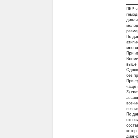
ПКР ч
гемод
диали
молод
разме
По дан
атипи
много
При и
Всеми
выше 
Однак
без п
При с
чаще 
3) св
ассоц
возни
возни
По да
относ
соста
котор
диагн