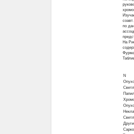
руков
хромо
Изуча
соавт
по да
ассоц
предс
На Ри
содер
Фурма
Табли
N
Опухо
Светл
Папи
Хром
Опухо
Некла
Светл
Други
Сарко