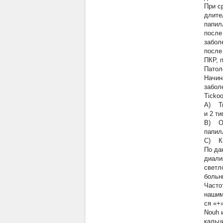
При с
длите
папил
после
забол
после
ПКР, 
Патол
Начин
забол
Ticko
A) Ти
и 2 т
B) Оп
папил
C) Ки
По да
диали
светл
больн
Часто
нашим
ся «+
Nouh 
кальц