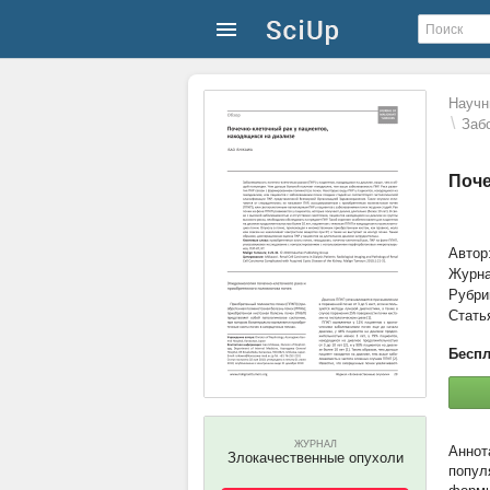
Научн
\
Заб
Поче
Автор:
Журн
Рубри
Стать
Беспл
ЖУРНАЛ
Злокачественные опухоли
попул