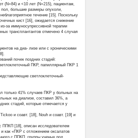
т (N=84) и <10 лет (N=215), пациентам,
 пол, большие размеры опухоли,
неблагоприятное течение [15]. Поскольку
очечных кист [16], ожидается снижение
из-за иммуносупрессивной терапии
нных трансплантантов отмечено 4 случая
иентов на диа- лизе или с хроническими
8].
еваний почек поздних стадий:
ветлоклеточный ПКР, папиллярный ПКР 1
редставляющие светлоклеточный-
вил только 41% случаев ПКР у больных на
льных на диализе, составил 36%, а
дних стадий, которые отмечается у
koo и соавт. [18], Nouh и соавт. [19] и
й с ППКП [18], описан исследователем
 и как «ПКР с отложением оксалатов
нного с ППКП, группы ученых под