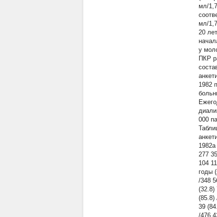
мл/1,7
соотв
мл/1,7
20 ле
начал
у мол
ПКР р
соста
анкет
1982 
больны
Ежего
диали
000 п
Табли
анкет
1982a
277 3
104 11
годы (
/348 5
(32.8)
(85.8)
39 (84
/476 4