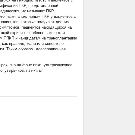
ихся на гемодиализе, или пациентов с
сификации ПКР, представленной
адических; их называют ПКР,
еточным-папиллярным ПКР у пациентов с
 пациентов, которые получают диализ
 симптомов, пациентов находящихся на
Такой скрининг особенно важен для
ым ППКП и кандидатам на трансплантацию
 как правило, мало или совсем не
чки. Таким образом, дооперационная
 рак
,
пкр на фоне ппкп
,
ультразвуковое
опузырь- ков
,
пэт-кт
,
кт