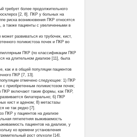
ый требует более продолжительного
склероз [2, 8]. ПКР у больных на
уппе риска возникновения ПКР относятся
, а также пациенты с увеличенными в
ки может развиваться из трубочек, кист,
етенного поликистоза почек и ПКР во
папиллярным ПКР (по классификации ПКР
ся на длительном диализе [11], была
е, как и в общей популяции пациентов
чного ПКР [7, 13].
 популяции отмечено следующее: 1) ПКР
н с приобретенным поликистозом почек;
пы ПКР включают такие формы, как ПКР,
развивается билатерально; 6) ПКР
ных кист и аденом; 8) метастазы
 не так редко [7].
оз ПКР у пациентов на диализе
уальная пятилетняя выживаемость
ыживаемость пациентов на диализе, у
скольку ко времени установления
ремительный рост опухоли [14].