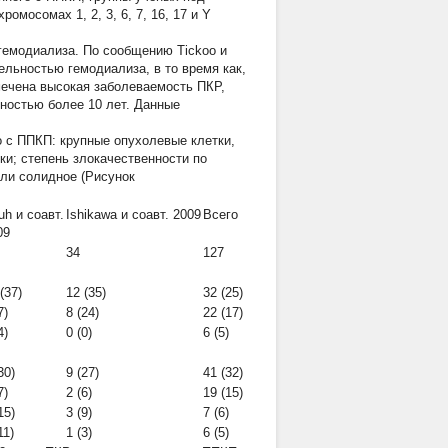
омосомах 1, 2, 3, 6, 7, 16, 17 и Y
гемодиализа. По сообщению Tickoo и
ельностью гемодиализа, в то время как,
тмечена высокая заболеваемость ПКР,
ностью более 10 лет. Данные
о с ППКП: крупные опухолевые клетки,
и; степень злокачественности по
или солидное (Рисунок
uh и соавт.
Ishikawa и соавт. 2009
Всего
09
34
127
(37)
12 (35)
32 (25)
7)
8 (24)
22 (17)
4)
0 (0)
6 (5)
30)
9 (27)
41 (32)
7)
2 (6)
19 (15)
15)
3 (9)
7 (6)
11)
1 (3)
6 (5)