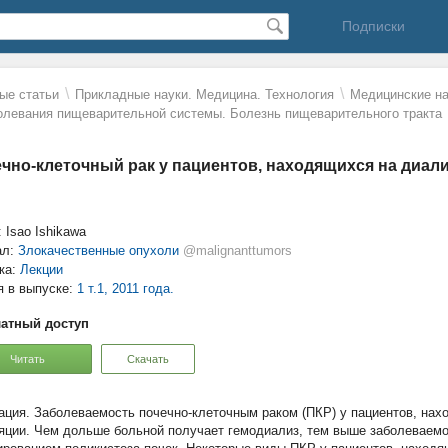
Подписки
\
\
ые статьи
Прикладные науки. Медицина. Технология
Mедицинские на
олевания пищеварительной системы. Болезнь пищеварительного тракта
чно-клеточный рак у пациентов, находящихся на диал
 Isao Ishikawa
ал:
Злокачественные опухоли
@malignanttumors
ка:
Лекции
я в выпуске:
1 т.1, 2011 года.
атный доступ
Читать
Скачать
Заболеваемость почечно-клеточным раком (ПКР) у пациентов, нах
яции. Чем дольше больной получает гемодиализ, тем выше заболеваемо