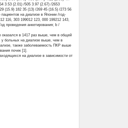
464 3.53 (2.01) /505 3.97 (2.67) /2653
29 (15.9) 182 35 (13) /269 45 (16.5) /273 56
сло пациентов на диализе в Японии /год-
12 116, 303 199012 123, 000 199212 143,
Год проведения анкетирования; b /
 оказался в 1417 раз выше, чем в общей
Р у больных на диализе выше, чем в
иализе, также заболеваемость ПКР выше
ания почек [1].
находящихся на диализе в зависимости от