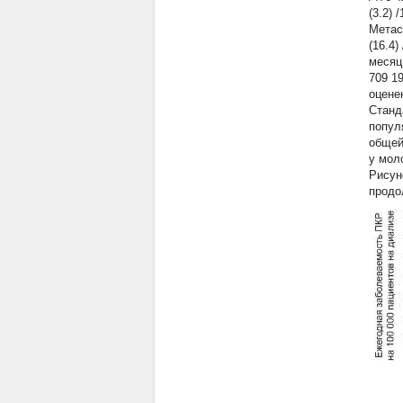
(3.2) 
Метаст
(16.4)
месяц 
709 19
оцене
Станд
попул
общей
у мол
Рисун
продо