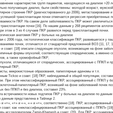
равнении характеристик групп пациентов, находящихся на диализе >20 ле
льно получающих диализ, были свойственны: молодой возраст, мужской
лярное строение ПКР (диагностированного до 2006), метастазирование и 
 успешной трансплантации почки отмечается регрессия приобретенных п
еваемости ПКР. На самом деле заболеваемость ПКР может увеличиться 
 трансплантации почки [16]. По нашим данным у 268 реципиентов аллоге
при этом в 3 из 4 случаев ПКР развился перед трансплантацией почки.
огическая анатомия ПКР у больных на диализе
ая с 2006 года, гистологическая классификация ПКР, развившегося у пац
еваниями почек, отличается от стандартной предложенной ВОЗ [11, 17, 1
o и соавт. [18] описали следующие опухоли, возникающие на фоне забол
пичные формы опухолей, соответствующие спорадическим, а именно с
ипов, а также хромофобный ПКР;
ухоли, отличающиеся от спорадических, ассоциированные с ППКП и п
лярный ПКР;
сты, микрокистозные образования, папиллярные аденомы и т.п.
нным Tickoo и соавт. [18] ПКР, наблюдаемый в общей популяции, соста
зе. При этом неклассифицированный ПКР, ассоциированный с ППКП у бо
оклеточный-папиллярный ПКР, возникший на фоне заболеваний почек поз
ых без ППКП и без диализа, составил 23%.
та встречаемости новых подтипов ПКР у больных на диализе по данным Tic
 данным представлена в Таблице 2.
» и «+», «+» и «-», «-» и «+», соответственно [18]. ПКР, ассоциированны
и соавт. как «неклассифицированный ПКР ассоциированный с ППКП» [19]
ия» исследователем Zamin-Khamesh и соавт. (20). Для ПКР, ассоциирова