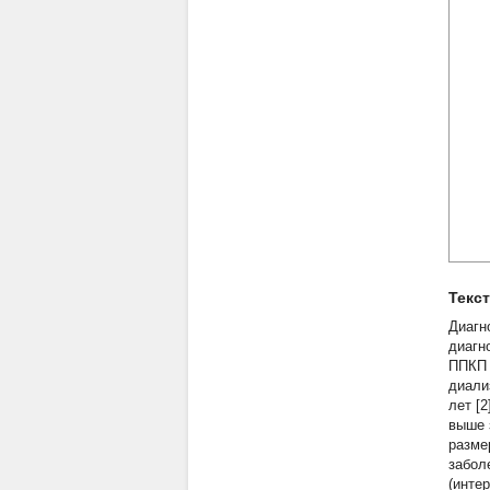
Текс
Диагн
диагн
ППКП 
диали
лет [
выше 
разме
забол
(инте