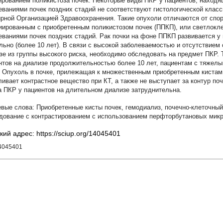
рованием поликистоза почек. Некоторые виды ПКР у пациентов, находящ
еваниями почек поздних стадий не соответствуют гистологической клас
рной Организацией Здравоохранения. Такие опухоли отличаются от спор
иированным с приобретенным поликистозом почек (ППКП), или светлокл
еваниями почек поздних стадий. Рак почки на фоне ППКП развивается у
льно (более 10 лет). В связи с высокой заболеваемостью и отсутствием
зе из группы высокого риска, необходимо обследовать на предмет ПКР. 
нтов на диализе продолжительностью более 10 лет, пациентам с тяжел
. Опухоль в почке, прилежащая к множественным приобретенным кистам,
ливает контрастное вещество при КТ, а также не выступает за контур по
а ПКР у пациентов на длительном диализе затруднительна.
Приобретенные кисты почек
,
гемодиализ
,
почечно-клеточный
дование с контрастированием с использованием перфторбутановых микр
кий адрес: https://sciup.org/14045401
14045401