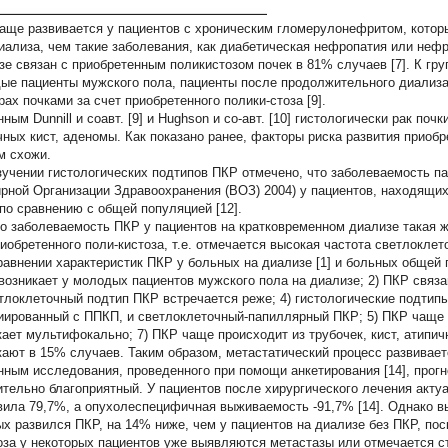
аще развивается у пациентов с хроническим гломерулонефритом, котор
иализа, чем такие заболевания, как диабетическая нефропатия или нефро
зе связан с приобретенным поликистозом почек в 81% случаев [7]. К гр
ые пациенты мужского пола, пациенты после продолжительного диализа
рах почками за счет приобретенного полики-стоза [9].
ным Dunnill и соавт. [9] и Hughson и со-авт. [10] гистологически рак поч
чных кист, аденомы. Как показано ранее, факторы риска развития приобр
м схожи.
зучении гистологических подтипов ПКР отмечено, что заболеваемость 
рной Организации Здравоохранения (ВОЗ) 2004) у пациентов, находящих
по сравнению с общей популяцией [12].
о заболеваемость ПКР у пациентов на кратковременном диализе такая ж
риобретенного поли-кистоза, т.е. отмечается высокая частота светлоклето
равнении характеристик ПКР у больных на диализе [1] и больных общей
возникает у молодых пациентов мужского пола на диализе; 2) ПКР связа
етлоклеточный подтип ПКР встречается реже; 4) гистологические подти
иированный с ППКП, и светлоклеточный-папиллярный ПКР; 5) ПКР чаще 
кает мультифокально; 7) ПКР чаще происходит из трубочек, кист, атипич
кают в 15% случаев. Таким образом, метастатический процесс развивается
нным исследования, проведенного при помощи анкетирования [14], прогн
ительно благоприятный. У пациентов после хирургического лечения акт
вила 79,7%, а опухолеспецифичная выживаемость -91,7% [14]. Однако в
ых развился ПКР, на 14% ниже, чем у пациентов на диализе без ПКР, по
оза у некоторых пациентов уже выявляются метастазы или отмечается ст