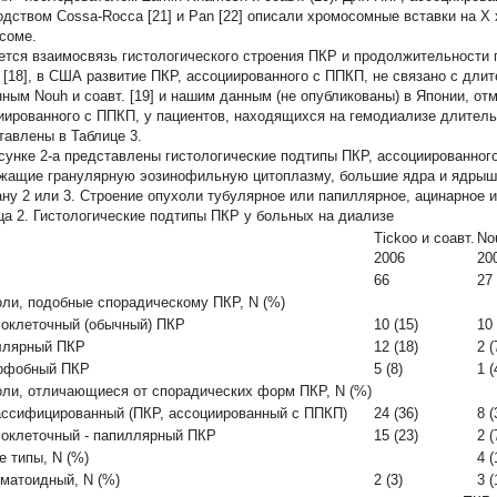
одством Cossa-Rocca [21] и Pan [22] описали хромосомные вставки на Х хр
соме.
ется взаимосвязь гистологического строения ПКР и продолжительности 
. [18], в США развитие ПКР, ассоциированного с ППКП, не связано с длит
нным Nouh и соавт. [19] и нашим данным (не опубликованы) в Японии, о
иированного с ППКП, у пациентов, находящихся на гемодиализе длитель
тавлены в Таблице 3.
сунке 2-а представлены гистологические подтипы ПКР, ассоциированног
жащие гранулярную эозинофильную цитоплазму, большие ядра и ядрышк
ну 2 или 3. Строение опухоли тубулярное или папиллярное, ацинарное 
ца 2. Гистологические подтипы ПКР у больных на диализе
Tickoo и соавт.
No
2006
20
66
27
ли, подобные спорадическому ПКР, N (%)
оклеточный (обычный) ПКР
10 (15)
10 
ллярный ПКР
12 (18)
2 (
офобный ПКР
5 (8)
1 (
ли, отличающиеся от спорадических форм ПКР, N (%)
ссифицированный (ПКР, ассоциированный с ППКП)
24 (36)
8 (
оклеточный - папиллярный ПКР
15 (23)
2 (
е типы, N (%)
4 (
матоидный, N (%)
2 (3)
3 (