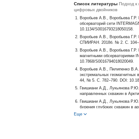
Список литературы
Подход к
цифровых двойников
Воробьев А.В., Воробьева Г.Р
обсерваторий сети INTERMAGNET
10.1134/S0016793218050158.
Воробьев А.В., Воробьева Г.Р
СПИИРАН. 2018б. № 2. C. 104–1
Воробьев А.В., Воробьева Г.Р
магнитными обсерваториями IN
10.7868/S0016794018020049.
Воробьев А.В., Пилипенко В.А.
экстремальных геомагнитных в
44, № 5. С. 782–790. DOI: 10.1
Гвишиани А.Д., Лукьянова Р.Ю
направленных скважин в Арктич
Гвишиани А.Д., Лукьянова Р.Ю
бурения глубоких скважин в арк
10.1134/S0002333718040051.
Еще
Гвишиани А.Д., Агаян С.М., Бо
Института математики и механи
Гвишиани А.Д., Лукьянова Р.Ю.