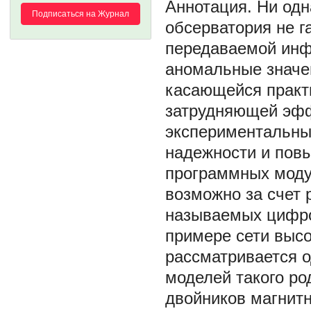
Ни одн
Подписаться на Журнал
обсерватория не г
передаваемой инф
аномальные значе
касающейся практ
затрудняющей эфф
экспериментальны
надежности и пов
программных модул
возможно за счет 
называемых цифро
примере сети выс
рассматривается о
моделей такого р
двойников магнит