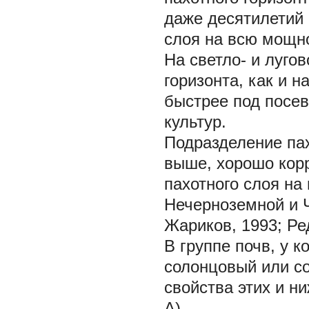
даже десятилетий 
слоя на всю мощно
На светло- и луго
горизонта, как и 
быстрее под посе
культур.
Подразделение пах
выше, хорошо кор
пахотного слоя на
Нечерноземной и Ч
Жариков, 1993; Ред
В группе почв, у 
солонцовый или с
свойства этих и н
А).