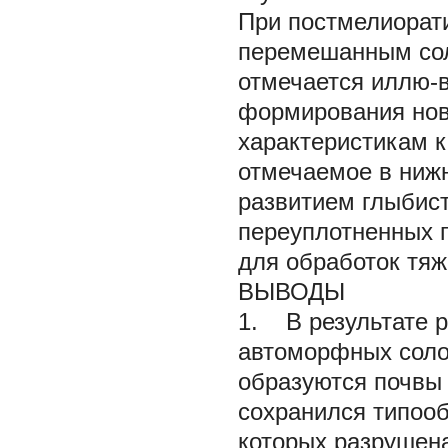
При постмелиорат
перемешанным сол
отмечается иллю-в
формирования нов
характеристикам 
отмечаемое в нижн
развитием глыбист
переуплотненных п
для обработок тяж
ВЫВОДЫ
1. В результате 
автоморфных соло
образуются почвы 
сохранился типооб
которых разрушен