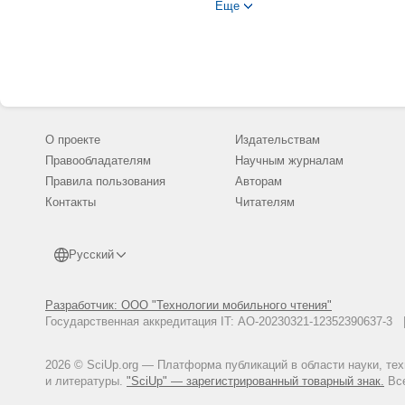
Еще
в неорошаемых условиях//Мели
1960. С. 220-262.
Сиземская М.Л. Изменение мор
влиянием мелиорации//Науч. тр
территорий. М. 1986. С. 42-51.
Филиппова В.Н. Изменение осн
орошения//Мелиорация солонцо
О проекте
Издательствам
Правообладателям
Научным журналам
Правила пользования
Авторам
Контакты
Читателям
Русский
Разработчик: ООО "Технологии мобильного чтения"
Государственная аккредитация IT: АО-20230321-12352390637-
2026 © SciUp.org — Платформа публикаций в области науки, те
и литературы.
"SciUp" — зарегистрированный товарный знак.
Все