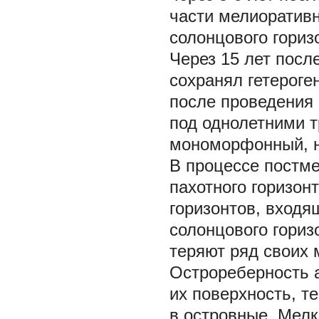
части мелиоратив
солонцового гориз
Через 15 лет посл
сохранял гетероген
после проведения 
под однолетними т
мономорфонный, н
В процессе постме
пахотного горизон
горизонтов, входя
солонцового гориз
теряют ряд своих 
Острореберность 
их поверхность, т
в островные. Мелк