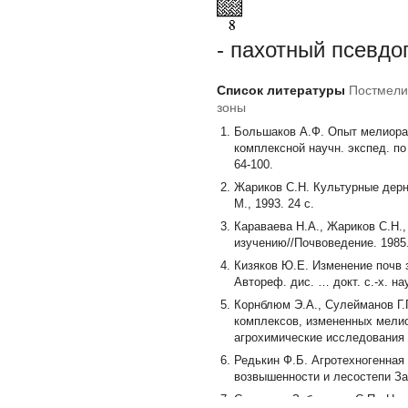
- пахотный псевд
Список литературы
Постмели
зоны
Большаков А.Ф. Опыт мелиорац
комплексной научн. экспед. по
64-100.
Жариков С.Н. Культурные дерн
М., 1993. 24 с.
Караваева Н.А., Жариков С.Н.
изучению//Почвоведение. 1985.
Кизяков Ю.Е. Изменение почв 
Автореф. дис. … докт. с.-х. нау
Корнблюм Э.А., Сулейманов Г.
комплексов, измененных мелиор
агрохимические исследования 
Редькин Ф.Б. Агротехногенная
возвышенности и лесостепи Заур
Семенова-Забродина С.П., Нер