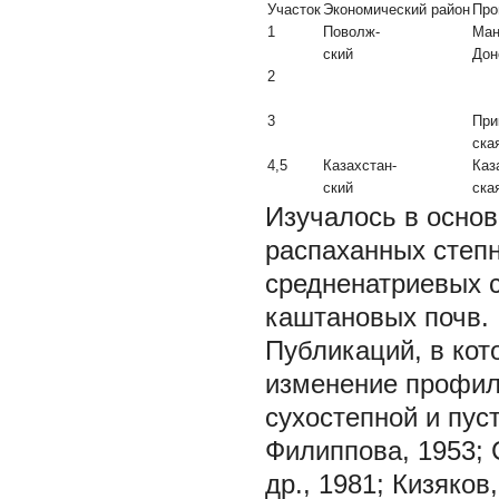
Участок
Экономический район
Про
1
Поволж-
Ман
ский
Дон
2
3
При
ска
4,5
Казахстан-
Каз
ский
ска
Изучалось в осно
распаханных степ
средненатриевых с
каштановых почв.
Публикаций, в ко
изменение профил
сухостепной и пус
Филиппова, 1953; 
др., 1981; Кизяков