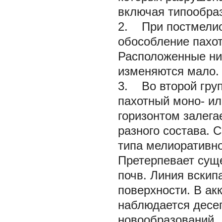
включая типообра
2. При постмелио
обособление пахот
Расположенные ни
изменяются мало.
3. Во второй груп
пахотный моно- ил
горизонтом залег
разного состава. 
типа мелиоративно
Претерпевает сущ
почв. Линия вскип
поверхности. В ак
наблюдается десе
новообразований.