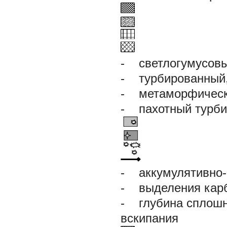
- светлогумусовы
- турбированный
- метаморфическ
- пахотный турби
- аккумулятивно-
- выделения карб
- глубина сплошн
вскипания