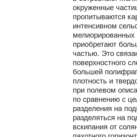
окруженные части
пропитываются кар
интенсивном сель
мелиорированных п
приобретают боль
частью. Это связа
поверхностного сл
большей полифраг
плотность и тверд
при полевом опис
по сравнению с це
разделения на под
разделяться на по
вскипания от соля
пахотного горизон