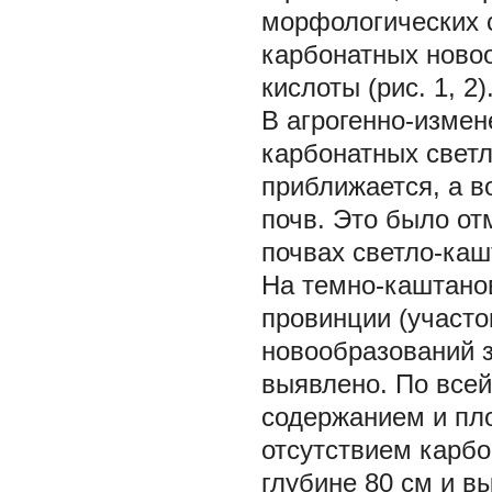
морфологических с
карбонатных новоо
кислоты (рис. 1, 2)
В агрогенно-изме
карбонатных свет
приближается, а в
почв. Это было от
почвах светло-каш
На темно-каштано
провинции (участ
новообразований з
выявлено. По всей
содержанием и пл
отсутствием карб
глубине 80 см и в