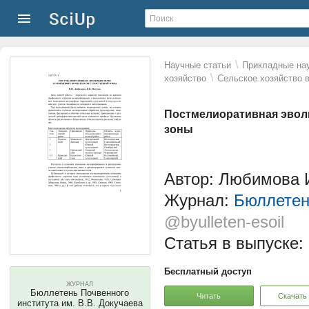
\
Научные статьи
Прикладные нау
\
хозяйство
Сельское хозяйство 
Постмелиоративная эвол
зоны
Автор: Любимова И
Журнал:
Бюллетен
@byulleten-esoil
Статья в выпуске:
Бесплатный доступ
ЖУРНАЛ
Бюллетень Почвенного
Читать
Скачать
института им. В.В. Докучаева