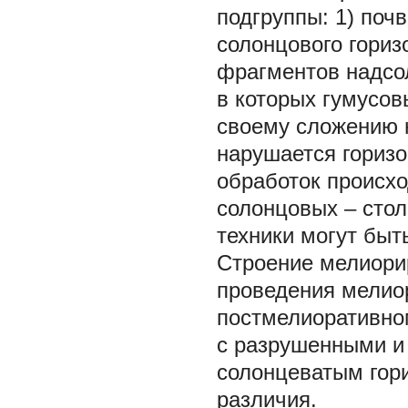
подгруппы: 1) поч
солонцового гориз
фрагментов надсол
в которых гумусов
своему сложению н
нарушается гориз
обработок происхо
солонцовых – стол
техники могут быт
Строение мелиори
проведения мелиор
постмелиоративно
с разрушенными и
солонцеватым гори
различия.