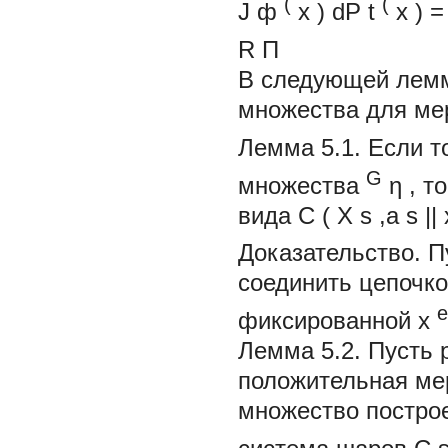
(
(
J
ф
x
)
dP
t
x
)
=
R
П
В следующей лемм
множества для ме
Лемма 5.1.
Если т
G
множества
η
, т
вида
C
(
X
s
,a
s
||
Доказательство.
П
соединить цепочко
e
фиксированной
x
Лемма 5.2.
Пусть
положительная ме
множество постро