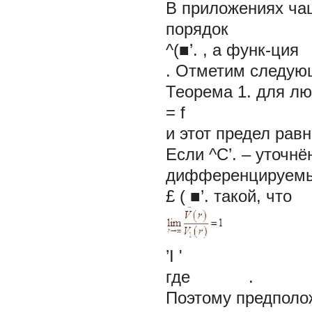
В приложениях чащ
порядок
^(■’. , а функ-ция
. Отметим следующ
Теорема 1. для люб
= f
и этот предел ра
Если ^C’. – уточн
дифференцируемый
£ ( ■’. такой, что
’I '
где .
Поэтому предполо