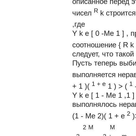
описанное перед 
R
чисел
k
строитс
,где
Y
k
e
[
0
-Me
1
]
, 
соотношение
{
R
k
следует, что тако
Пусть теперь выб
выполняется нера
1
+
e
1
+
1
)(
1
)
>
(
Y
k
e
[
1
-
Me
1
,1
]
выполнялось нера
2
(1
-
Me
2)(
1
+
e
)
2
M M