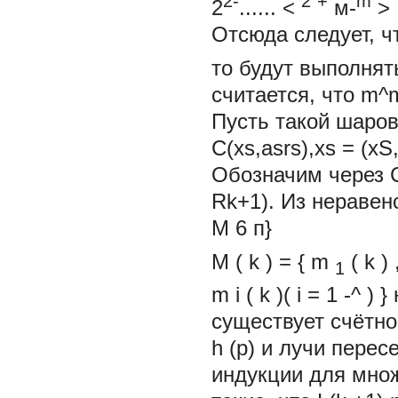
2-
2
+
m
2
......
<
м-
>
Отсюда следует, 
то
будут выполнят
считается, что
m^
Пусть такой шаров
C(xs,asrs),xs = (x
Обозначим через 
Rk+1). Из неравенс
М 6 п}
М
(
k
)
=
{
m
(
k
)
1
m
i
(
k
)(
i
=
1
-^
)
}
существует счётноё
h (p) и лучи перес
индукции для множ