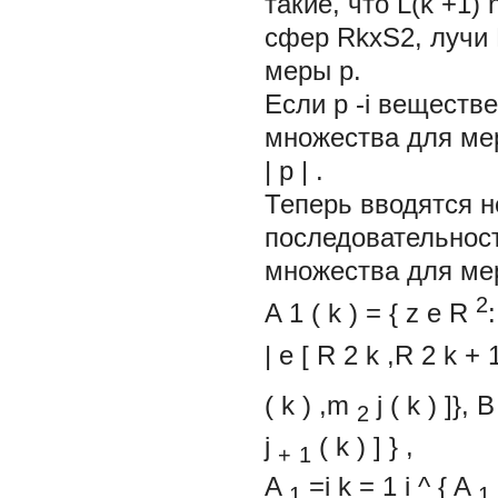
такие, что L(k +1
сфер RkxS2, лучи 
меры р.
Если
р
-i
веществе
множества для м
|
р
|
.
Теперь вводятся 
последовательнос
множества для м
2
A
1
(
k
)
=
{
z
e
R
:
|
e
[
R
2
k
,R
2
k
+
(
k
)
,m
j
(
k
)
]},
B
2
j
(
k
)
]
}
,
+
1
A
=i
k
=
1
i
^
{
A
1
1