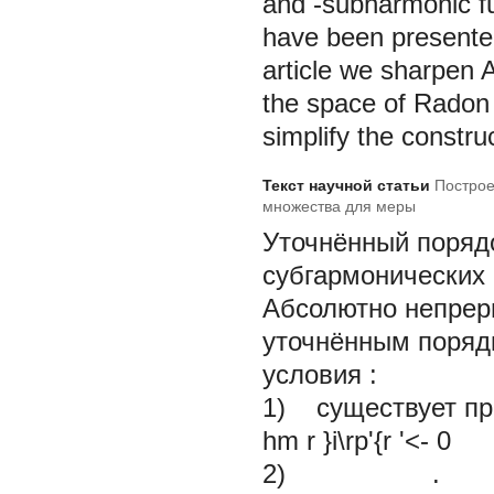
and -subharmonic fu
have been presented
article we sharpen A
the space of Radon 
simplify the constr
Текст научной статьи
Построе
множества для меры
Уточнённый порядо
субгармонических 
Абсолютно непреры
уточнённым поряд
условия :
1) существует пр
hm
r }i\rp'{r '<-
0
2) .