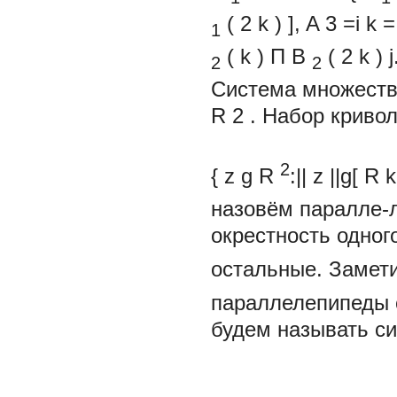
(
2
k
)
],
A
3
=i
k
=
1
(
k
)
П
B
(
2
k
)
j
2
2
Система множест
R
2
. Набор криво
параллел
2
{
z
g
R
:||
z
||g[
R
k
назовём паралле-
окрестность одног
остальные. Замет
параллелепипеды 
будем называть с