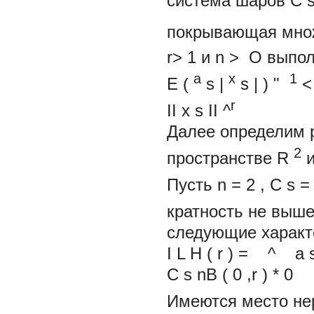
система шаров
C
покрывающая мно
r>
1
и
n
>
О
выпол
a
x
1
Е
(
s
|
s
|
)
"
r
II
x
s
II
^
Далее определим 
2
пространстве
R
Пусть
n
=
2
,
C
s
кратность не выш
следующие характ
I
L
H
(
r
)
=
^
a
C
s
nB
(
0
,r
)
* 0
Имеются место не