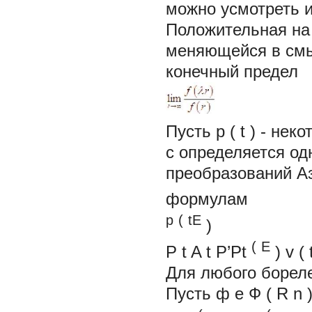
можно усмотреть 
Положительная на
меняющейся в смы
конечный предел
Пусть
р
(
t
)
- неко
c
определяется од
преобразований А
формулам
р
(
tE
)
(
E
P
t
A
t
P’Pt
)
v
(
Для любого борел
Пусть
ф
e
Ф
(
R
n