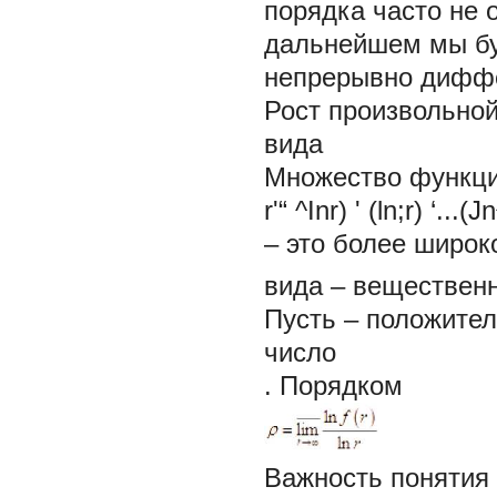
порядка часто не 
дальнейшем мы буд
непрерывно диффе
Рост произвольно
вида
Множество функци
r'“ ^Inr) ' (ln;r) ‘
– это более широк
вида – вещественн
Пусть – положите
число
. Порядком
Важность понятия 