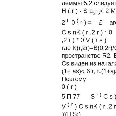
леммы 5.2 следует
H
(
r
)
-
S
a
r
<
2
M
s
s
L
(
2
0
r
)
=
£
ar
C
s
nK
(
r
,2
r
)
,2
r
)
* 0
V
(
r
s
)
где K(r,2r)=B(0,2r
пространстве R2. В
Cs виден из начала 
(1+ as)< 6 r, r„(
Поэтому
0
(
r
)
(
5
П
77
S
'
C
s
(
r
V
)
C
s
nK
(
r
,2
r
'((H'S;)