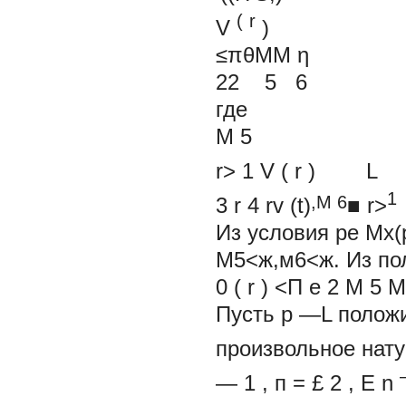
(
r
V
)
≤πθMM η
22 5 6
где
M
5
r>
1
V
(
r
)
1
,M
6
3
r
4
rv
(
t
)
■
r>
Из условия рe Mx(p
M5<ж,м6<ж. Из пол
0
(
r
)
<П е
2
M
5
Пусть
р
—L
полож
произвольное нат
—
1
,
п
=
£
2
,
E
n