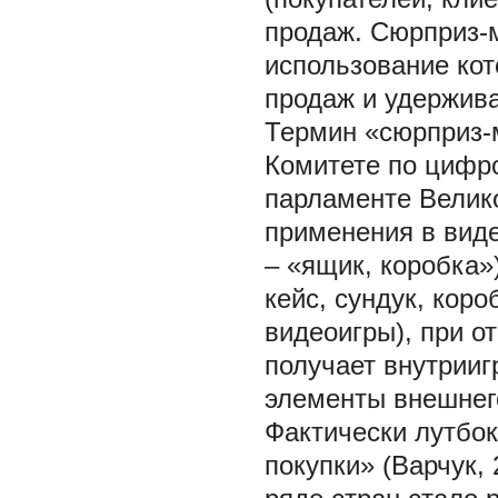
продаж. Сюрприз-
использование ко
продаж и удержива
Термин «сюрприз-м
Комитете по цифро
парламенте Велик
применения в виде
– «ящик, коробка»
кейс, сундук, кор
видеоигры), при о
получает внутрииг
элементы внешнего 
Фактически лутбо
покупки» (Варчук, 