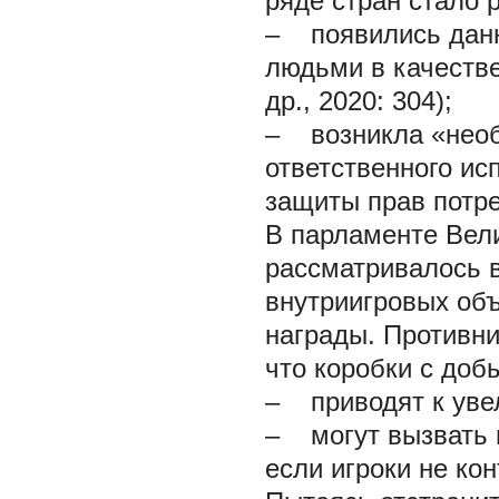
ряде стран стало р
– появились данн
людьми в качестве
др., 2020: 304);
– возникла «необ
ответственного исп
защиты прав потр
В парламенте Вел
рассматривалось в
внутриигровых об
награды. Противни
что коробки с доб
– приводят к увел
– могут вызвать 
если игроки не ко