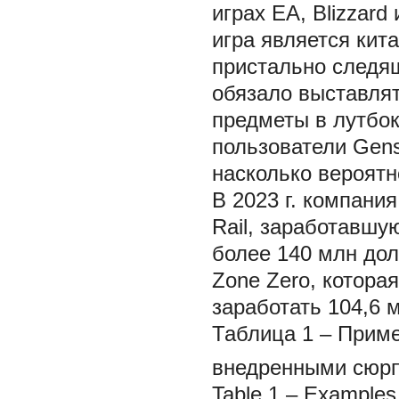
играх EA, Blizzard 
игра является кит
пристально следя
обязало выставля
предметы в лутбок
пользователи Gens
насколько вероятн
В 2023 г. компания
Rail, заработавшу
более 140 млн дол
Zone Zero, котора
заработать 104,6 м
Таблица 1
– Приме
внедренными сюр
Table 1
– Examples 