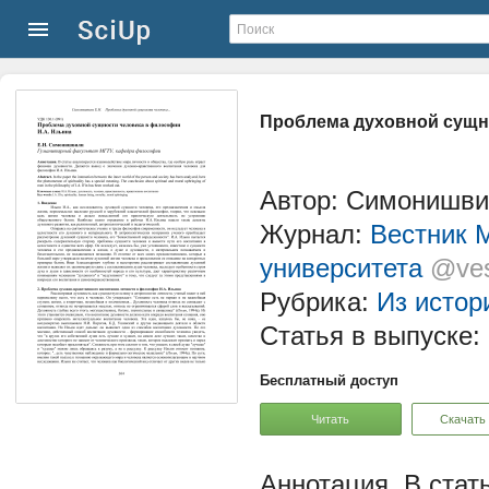
Проблема духовной сущн
Автор: Симонишви
Журнал:
Вестник М
университета
@ves
Рубрика:
Из истор
Статья в выпуске:
Бесплатный доступ
Читать
Скачать
В стат