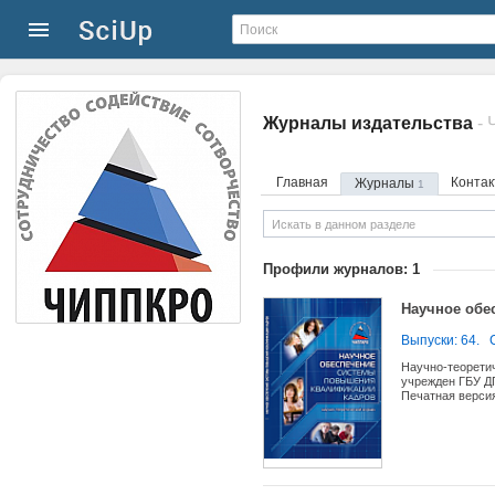
Журналы издательства
Главная
Конта
Журналы
1
Профили журналов: 1
Научное обе
Выпуски: 64.
Научно-теорети
учрежден ГБУ Д
Печатная версия
сфере массовых
26 ноября 2009
квалификации к
коллегии. Экзем
образом, досту