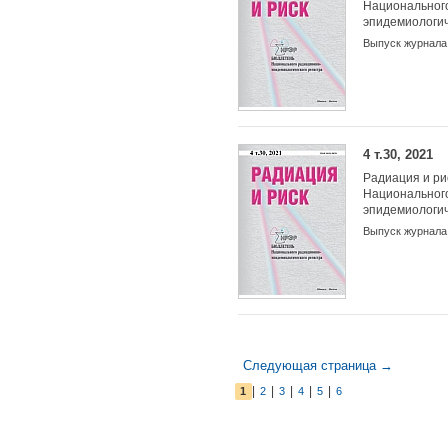
Национальног
эпидемиологич
Выпуск журнала
4 т.30, 2021
Радиация и ри
Национальног
эпидемиологич
Выпуск журнала
Следующая страница →
|
|
|
|
|
1
2
3
4
5
6