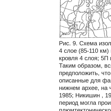
Рис. 9. Схема изо
4 слое (85-110 км)
кровля 4 слоя; 5П 
Таким образом, вс
предположить, что
описанные для фан
нижнем архее, на 
1985;
Никишин
, 1
период могла про
плюмтектоническо