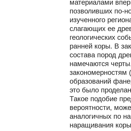
материалами впер
позволивших по-но
изученного регион
слагающих ее дре
геологических соб
ранней коры. В з
состава пород др
намечаются черты,
закономерностям (
образований фанер
это было проделан
Такое подобие пре
вероятности, може
аналогичных по н
наращивания коры,