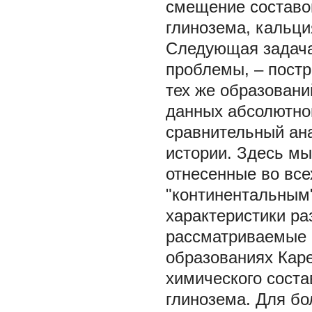
смещение составов
глинозема, кальция
Следующая задача
проблемы, – пост
тех же образовани
данных абсолютног
сравнительный ана
истории. Здесь мы
отнесенные во все
"континентальным"
характеристики ра
рассматриваемые к
образованиях Кар
химического соста
глинозема. Для б