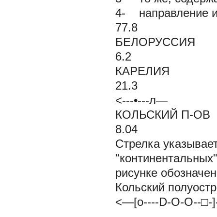
4- направление и
77.8
БЕЛОРУССИЯ
6.2
КАРЕЛИЯ
21.3
<---•---л—
КОЛЬСКИЙ П-ОВ
8.
Стрелка указывает
"континентальных
рисунке обозначен
Кольский полуостро
<—[о----D-O-O--□-]-
----