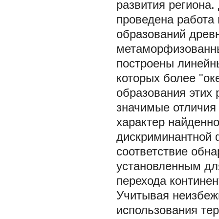
развития региона.
проведена работа 
образований древ
метаморфизованны
построены линейн
которых более "ок
образования этих 
значимые отличия 
характер найденн
дискриминантной 
соответствие обн
установленным дл
перехода континен
Учитывая неизбеж
использования тер