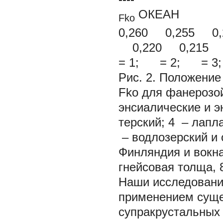
ОКЕАН К
Fko
0,260 0,255 0
0,220 0,215
= 1; = 2; = 
Рис. 2. Положени
Fko для фанерозой
энсиалические и э
терский; 4 – лапл
– водлозерский и 
Финляндия и вокна
гнейсовая толща, 
Наши исследовани
применением суще
супракрустальных 