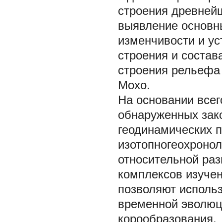
строения древней
выявление основн
изменчивости и ус
строения и состав
строения рельефа
Мохо.
На основании всег
обнаруженных зак
геодинамических п
изотопногеохронол
относительной ра
комплексов изучен
позволяют использ
временной эволюц
корообразования.