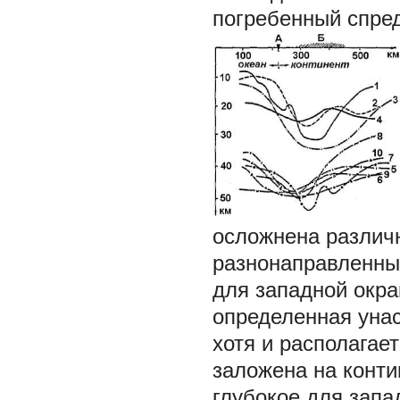
погребенный спред
осложнена различ
разнонаправленны
для западной окр
определенная унас
хотя и располагае
заложена на конти
глубокое для запа