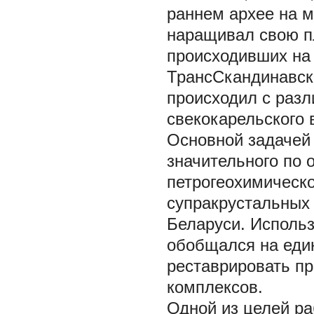
раннем архее на м
наращивал свою п
происходивших на 
ТрансСкандинавско
происходил с разл
свекокарельского 
Основной задачей
значительного по 
петрогеохимическ
супракрустальных 
Беларуси. Исполь
обобщался на еди
реставрировать п
комплексов.
Одной из целей ра