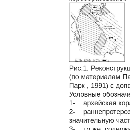
Рис.1. Реконструк
(по материалам
Па
Парк
, 1991) с до
Условные обознач
1- архейская кора
2- раннепротеро
значительную част
3- то же, содержа