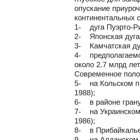
опускание приуроч
континентальных с
1- дуга Пуэрто-Ри
2- Японская дуга
3- Камчатская ду
4- предполагаемо
около 2.7 млрд лет
Современное поло
5- на Кольском п-
1988);
6- в районе грану
7- на Украинском 
1986);
8- в Прибайкалье,
9- на Алданском