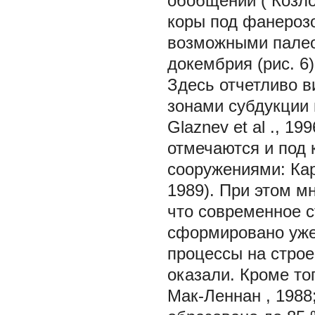
обобщений (
Козло
коры под фанероз
возможными палео
докембрия (рис. 6)
Здесь отчетливо 
зонами субдукции 
Glaznev et al
., 19
отмечаются и под
сооружениями: Кар
1989). При этом м
что современное с
сформировано уже 
процессы на строе
оказали. Кроме то
Мак-Леннан
, 1988