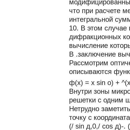
модифицированный
что при расчете м
интегральной сумм
10. В этом случае
дифракционных ко
вычисление котор
В .заключение выч
Рассмотрим оптиче
описываются функ
ф(х) =
х
sin
о)
+ ^(
Внутри зоны микр
решетки с одним 
Нетрудно заметить
точку с координат
(/ sin д,0,/ cos д)-. 