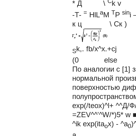
C
* Д
\
k v
=
a
T
sin
-T-
HlL
M
P
i 
к ц \ Ск )
k,.
fb/x^x.+cj
S
(0
else
По аналогии с [1]
нормальной произ
поверхностью диф
полупространство
exp(/teox)^l+ ^^Д/Ф
=ZEV^^'^W/*)5* w 
^ik
exp(ita
x) -
^а
)
o
0
a.