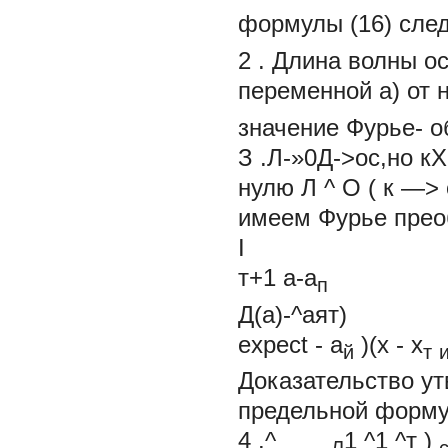
формулы (16) след
2 . Длина волны о
переменной
а)
от 
значение Фурье- о
З .Л-»0Д->ос,но
кХ
нулю Л ^ О (
к —>
имеем Фурье преоб
I
т+1
а-а
п
Д(а)-^аят)
expect - а
)(х -
х
й
т
Доказательство ут
предельной форм
4 .^ _
1
^1 ^т
)