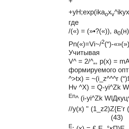
+
+yH;exp(ika
x
^iky
o
v
где
/(«) = (»•?(«)), а
(н)
0
2
Pn
(«)=Vi~/
(“)-«»(»
Учитывая
V^ = 2/^„, p(x) =
формируемого опт
^>tx) = ~(i_z^^^r 
Hv ^Х) = Q-yi^Zk 
En
^ (i-yi^Zk
WlДкуц^
//у(х) " (1_z2)Z{E'r (
(43)
E
; (x) = £
E, °кП)Е