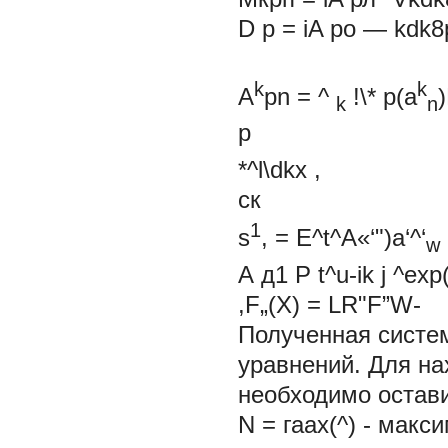
D р = iA ро — k
k
k
A
pn = ^
!\* p(a
k
n
*^l\dkx ,
ск
1
s
, =
E^t^A«‘")a‘^‘
w
А д1 Р t^u-ik j ^exp
,F„(X) = LR"F”W-
Полученная систе
уравнений. Для н
необходимо остави
N =
гаах(^) - мак