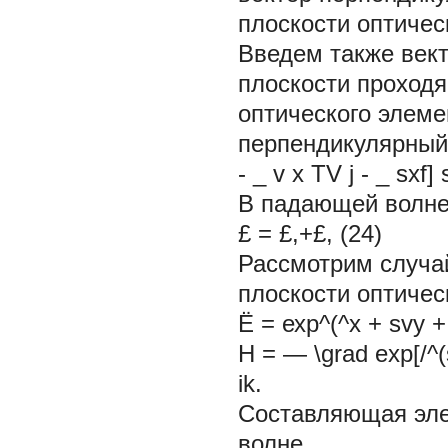
плоскости оптичес
Введем также вект
плоскости проходя
оптического элеме
перпендикулярный
- _
v х TV j
- _ sxf]
В падающей волн
£ = £,+£, (24)
Рассмотрим случай
плоскости оптичес
Ё = ехр^(^х + svy + 
Н = — \grad
exp[/^
ik. ,(2
Составляющая эле
волне