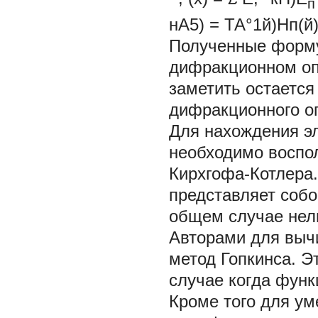
п
нA5) = ТА°1й)Нп(й
Полученные форму
дифракционном опт
заметить остается
дифракционного оп
Для нахождения эл
необходимо воспо
Кирхгофа-Котлера
представляет собо
общем случае нел
Авторами для выч
метод Гопкинса. Э
случае когда функ
Кроме того для у