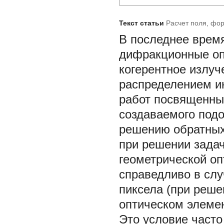
Текст статьи
Расчет поля, фо
В последнее врем
дифракционные оп
когерентное излуч
распределением ин
работ посвященный
создаваемого под
решению обратных
при решении зада
геометрической оп
справедливо в слу
пиксела (при реш
оптическом элемен
Это условие часто