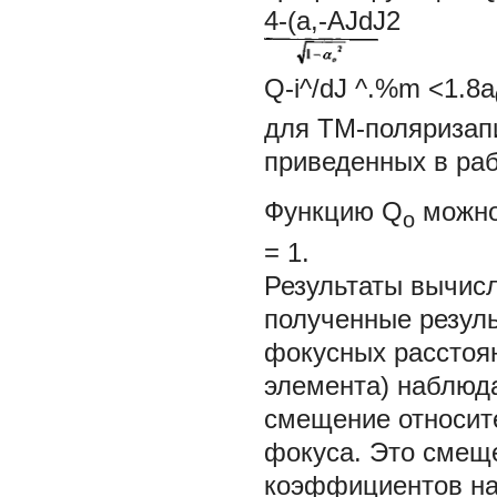
4-(a,-AJdJ2
Q-i^/dJ ^.%
m
<1.8a
для ТМ-поляризапи
приведенных в раб
Функцию
Q
можно
o
= 1.
Результаты вычисл
полученные резуль
фокусных расстоян
элемента) наблюд
смещение относите
фокуса. Это смещ
коэффициентов на 