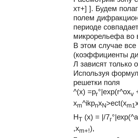
хт+] ]. Будем пола
полем дифракцион
периоде совпадает
микрорельефа во в
В этом случае все
(коэффициенты д
Л
зависят только 
Используя формул
решетки поля
^(х) =p
°|exp(r^
ox
+
r
v
x
^ikp
x
>ect(x
m
n
N
m1
Н
(х) = |/7
°|ехр(^а
Т
г
,x
),
m+!