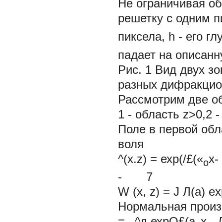
Не ограничивая о
решетку с одним пи
пиксела,
h -
его гл
падает на описанн
Рис. 1 Вид двух з
разных дифракцио
Рассмотрим две о
1 - область z>0,2 
Поле в первой обл
воля
^(x.z)
= ехр(/£(«
х-
о
- 7 ,
W (х, z) = J Л(а) e
Нормальная произ
= _^д ехрО£(а
х - 