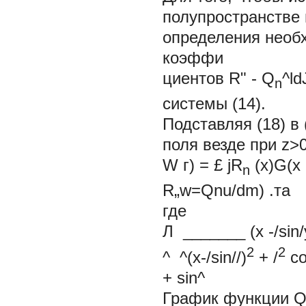
полупространстве 
определения необ
коэффи
циентов
R" - Q
^ld
n
системы (14).
Подставляя (18) в
поля везде при z>
W
г) = £ j
R
(x)G(x
n
R„w=Qnu/dm) .та
где
Л _______
(х -/sin/
2
2
^ ^(х-/sin//)
+ /
co
+ sin^
График функции
Q