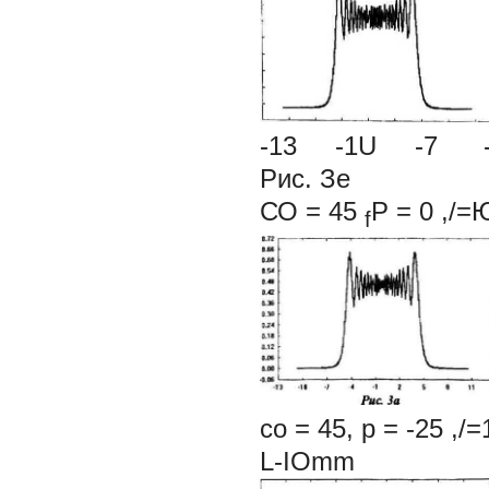
-13 -1U -
Рис. Зе
СО = 45
P = 0 ,/
f
со = 45, р =
-25
,/
L-IOmm