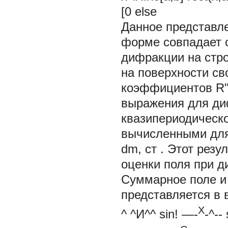
[0
else
Данное представле
форме совпадает с
дифракции на стро
на поверхности с
коэффициентов R".
выражения для ди
квазипериодическ
вычисленными для
dm, ст . Этот рез
оценки поля при д
Суммарное поле и 
представляется в 
Х
^ ^И^^
sin! —-
-^-- 