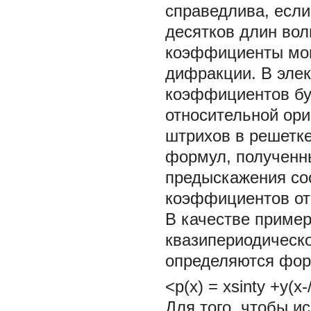
справедлива, если
десятков длин вол
коэффициенты мог
дифракции. В эле
коэффициентов буд
относительной ори
штрихов в решетке
формул, полученн
предыскажения со
коэффициентов от 
В качестве приме
квазипериодическо
определяются фо
<р(х)
= xsinty +у(х-/
Для того, чтобы и