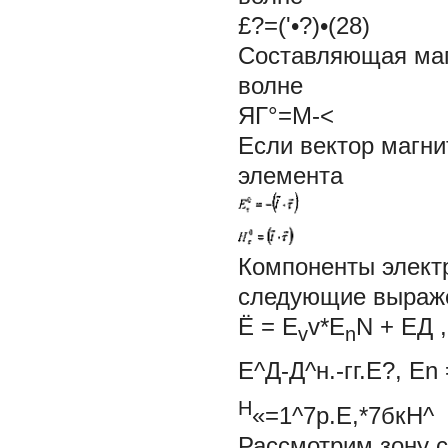
£?=('•?)•(28)
Составляющая маг
волне
ЯГ°=М-<
Если вектор магни
элемента
Компоненты элект
следующие выраж
Ё =
E
v*E
N +
ЕД 
v
n
Е^Д-Д^н.-гг.Е?,
En 
Н
«=1^7р.Е,*7бкН^
Рассмотрим зону с