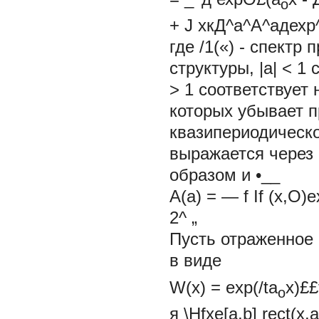
о
+ J
хкД^а^А^адех
где /1(«) - спектр
структуры, |а| < 1
> 1 соответствует
которых убывает п
квазипериодическ
выражается через
образом и •__
А(а)
= — f If
(x,O)e
2^ „
Пусть отраженное 
в виде
W(x)
= exp(/ta
x)££
o
я \Hfxe[a,b] rect(x,a