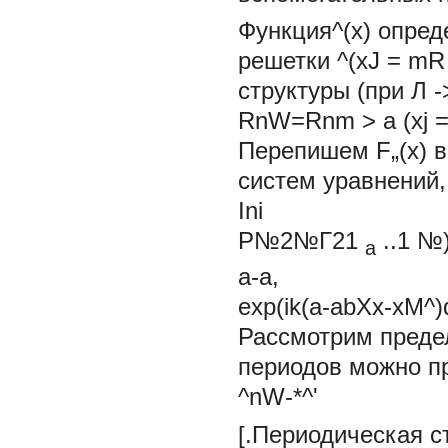
Функция^(х) опред
решетки
^(xJ = mR
структуры (при Л -
RnW=Rnm > a (xj 
Перепишем F„(x) 
систем уравнений,
Ini
Р№2№Г21
..1
№)
а
а-а,
exp(ik(a-abXx-xM^)
Рассмотрим преде
периодов можно пр
^nW-*^'
[.Периодическая с