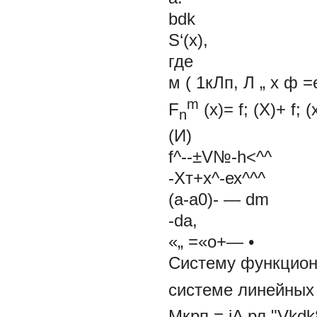
bdk
S‘(x),
где
м ( 1кЛп, Л „ х ф =
m
F
(х)=
f;
(X)+
f;
(
n
(И)
f^--±V№-h<^^
-Хт+х^-ех^^^
(а-а0)- — dm
-da,
«„ =«о+— •
Систему функциона
системе линейных
Мкрп = iA рл "Vkdk