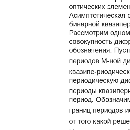
оптических элемен
Асимптотическая 
бинарной квазипер
Рассмотрим одном
совокупность диф
обозначения. Пус
периодов М-ной д
квазипе-риодическ
периодическую ди
периоды квазипер
период. Обознач
границ периодов 
от того какой реш