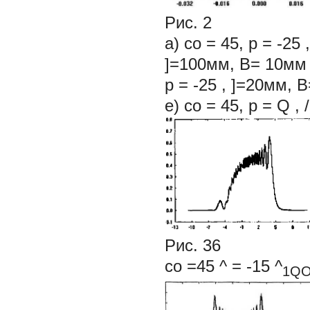
Рис.
2
а) со
= 45,
р
= -25 
]=100мм, В= 10мм 
р
= -25 ,
]=20мм, В
е) со = 45, р = Q 
Рис. 36
со
=45 ^ = -15
^
1Q