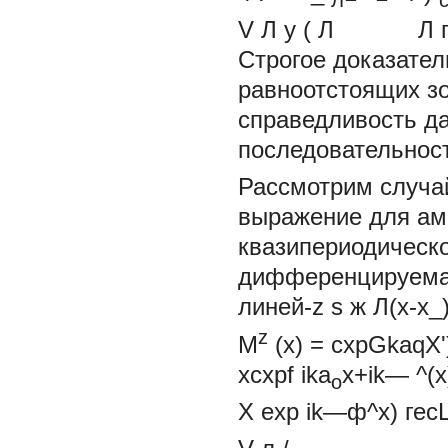
Л
V Л у ( Л Л где 
Строгое доказател
равноотстоящих зо
справедливость да
последовательнос
Рассмотрим случай
выражение для ам
квазипериодическо
дифференцируема, 
линей-z s ж Л(х-х
z
M
(х) =
cxpGkaqX')
xcxpf
ika
x+ik—
^(
o
X exp
ik—ф^х) гесЦ