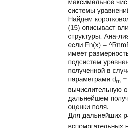
максимальное числ
системы уравнени
Найдем коротковол
(15) описывает вл
структуры. Ана-ли
если Fn(x) = ^RnmF
имеет размерность
подсистем уравнен
полученной в случ
параметрами
d
=
m
вычислительную о
дальнейшем получ
оценки поля.
Для дальнейших р
вспомогательных