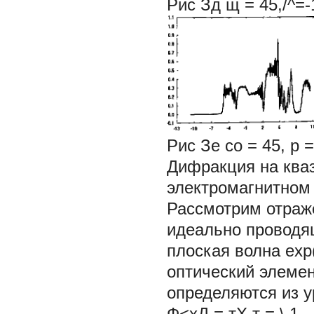
Рис Зд щ = 45,/^=
Рис Зе со = 45, р
Дифракция на ква
электромагнитном
Рассмотрим отраж
идеально проводящ
плоская волна exp
оптический элемент
определяются из 
Ф<хД = тХ т = \,1....