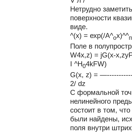
V л /
Нетрудно заметить
поверхности квази
виде.
^(х) = ехр(/А^
х)^^
о
п
Поле в полупростр
W4x,z) = jG(x-x,zyP
I
^H
4kFW)
0
G(x, z) = —-----------
2/
dz
С формальной точ
нелинейного преды
состоит в том, чт
были найдены, ис
поля внутри штрих