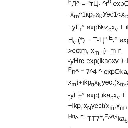
Е
0
Л^
= "тЦ- ^r
expO
-х
^1кр
х
Уес1<х
го
п
К
г
+yE
°
exp№z
x
+ 
t
o
v
E
H
(*) = T-Ц"
.° e
v
>ect
m,
x
)-
m 
m+l
-yHrc exp(ikaoxv + i
E
=
n^
7^4 ^
expOka
x
)+ikp
x
yect(x
,
m
n
N
m
-yE
° exp(.ika
x
+ 
T
o
v
+ikp
x
yect(x
,x
n
N
m
m+
Hn
= -
E
e
^
TT7"\
^
^ka
6