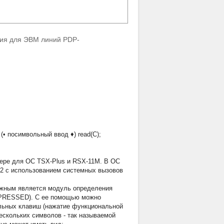
ния для ЭВМ линий PDP-
(• посимвольный ввод ♦) read(C);
лере для ОС TSX-Plus и RSX-11M. В ОС
-2 с использованием системных вызовов
ажным является модуль определения
EYPRESSED). С ее помощью можно
альных клавиш (нажатие функциональной
ескольких символов - так называемой