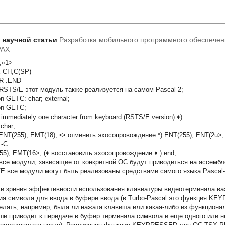
т научной статьи
Разработка мобильного программного обеспече
VAX
,«1>
 CH,C(SP)
R .END
RSTS/E этот модуль также реализуется на самом Pascal-2;
on GETC: char; external;
ion GETC;
 immediately one character from keyboard (RSTS/E version) ♦)
 char;
 ENT(255); EMT(18); <• отменить эхосопровождение *) ENT(255); ENT(2u>; 
-C
55); EMT(16>; (♦ восстановить эхосопровождение ♦ ) end;
все модули, зависящие от конкретной ОС будут приводиться на ассемб
E все модули могут быть реализованы средствами самого языка Pascal
ки зрения эффективности использования клавиатуры видеотерминала в
ия символа для ввода в буфере ввода (в Turbo-Pascal это функция K
елять, например, была ли нажата клавиша
или какая-либо из функцион
ши приводит к передаче в буфер терминала символа
и еще одного или н