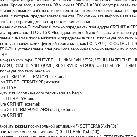
нала. Кроме того, в составе ЭВМ линии PDP-11 и VAX могут работать те
е инициализации работы с терминалом желательно динамически (т.е, пр
нала, с которым предполагается работа. Поскольку эта информация ва
нить в программе для повторного использования.
гично системе Turbo-Pascal можно определить процедуры CRTINIT и CR
ы с терминалом. В ОС TSX-Plus здесь можно было бы ввести установку
ление символа
после нажатия
и определение типа используемого терм
нять установку таких функций терминала, как LC INPUT, LC OUTPUT, E
TSX-Plus установление спецрежимов терминала можно выполнить с по
ERM:
ain») (♦own*> type iERHTYPE = 1UNKNUWN. VT52, VTlUU. HAZELTINE. 
LA12U,
D1ABlD_AND_QUME,
RESERVED, VT2UU): var ITEMTYP : IERMT
спользуемого терминала »>
tion TERMTYP: TERMTYPE; external;
tion TTYPE: TERMTYPE; external;
tion TTYPE;
рнуть тип используемого терминала ♦> begin
E:=1TERMTYP end;
ure CRTINIT; external:
dure SETTERM(FUNC, ARG:char); external;
dure CRTINIT;
тановить режим посимвольной активации *) SETTERM(S',chr(О) ) ;
давить символ
после символа
*) SETTERM( D',chr(13));