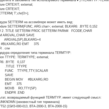
ределить и запомнить тип используемого терминала ♦ ) ITERMTYP:-TERM
ure CRTEXIT; external;
dure CRTEXIT;
ETTERM( T',chr(O>);
дура SETTERM на ассемблере может иметь вид:
cedure SETTERM(FUNC, ARG:char>; external; BLKAR6: .BYTE 0,152
W 2 .TITLE SETTERM PROC SETTERM
PARhM
FCODE,CHAR
M ARGVAL,CHAR SAVE
 ARGVAL(SP),BLKARG+4
, #BLKARG,RO EMT 375
 . спи
цедура определения типа терминала TERMTYP:
ction TTYPE: TERMTYPE; external;
R6:
.BYTE 0,137
.TITLE TTYPE
FUNC TTYPE,TTY,SCALAR
SAVE
BEGIN MOV #BLKARG,RO
EMT 375
MOVB RO,TTY(SP)
ENDPR .END
ьтат, возвращаемый функцией TERMTYP, имеет следующий смысл:
KNOWN (неизвестный тип терминала)
2 (15ИЗ-000-013, ВТА-2000-3, ВТА-2000-15)