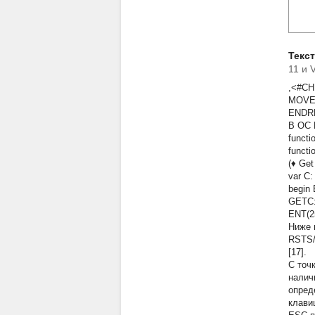
Текс
11 и 
,<#CH
MOVE
ENDR
В ОС 
functi
funct
(♦ Get
var C:
begin
GETC:
ENT(2
Ниже 
RSTS/
[17].
С точ
налич
опред
клави