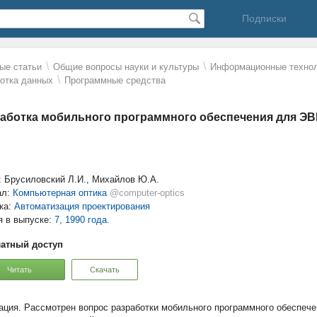
Подписки
\
\
ые статьи
Общие вопросы науки и культуры
Информационные технол
\
отка данных
Программные средства
аботка мобильного программного обеспечения для ЭВ
: Брусиловский Л.И., Михайлов Ю.А.
ал:
Компьютерная оптика
@computer-optics
ка:
Автоматизация проектирования
я в выпуске:
7, 1990 года.
атный доступ
Читать
Скачать
Рассмотрен вопрос разработки мобильного программного обеспеч