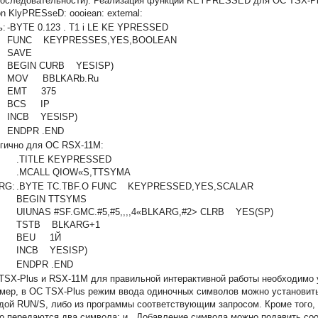
оследовательности). Реализация функции KEYPRESSED для ОС TSX-Pl
on
KlyPRESseD:
oooiean: external:
ь:
-BYTE 0.123 . Т1 i LE KE YPRESSED
FUNC KEYPRESSES,YES,BOOLEAN
SAVE
BEGIN CURB YESISP)
MOV BBLKARb.Ru
EMT 375
BCS IP
INCB YESlSP)
ENDPR .END
гично для ОС RSX-11M:
.TITLE KEYPRESSED
.MCALL QIOW«S,TTSYMA
RG:
.BYTE TC.TBF.O FUNC KEYPRESSED,YES,SCALAR
BEGIN TTSYMS
UIUNAS #SF.GMC.#5,#5,,,,4«BLKARG,#2> CLRB YES(SP)
TSTB BLKARG+1
BEU 1Й
INCB YESISP)
ENDPR .END
TSX-Plus и RSX-11M для правильной интерактивной работы необходимо 
мер, в ОС TSX-Plus режим ввода одиночных символов можно установить
дой RUN/S, либо из программы соответствующим запросом. Кроме того,
о передаются два символа:
и
. Добавление символа
можно подавить со