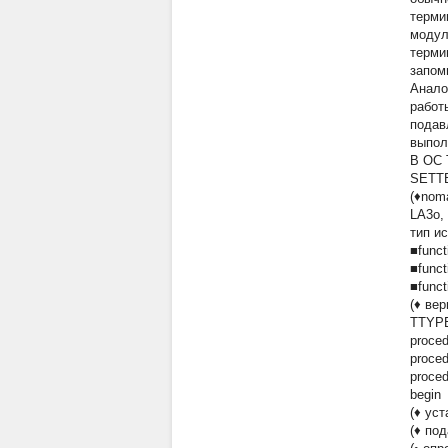
терми
модул
терми
запом
Анало
работ
подав
выпол
В ОС 
SETT
(♦nom
LA3o,
тип и
■func
■func
■func
(♦ ве
TTYP
proced
proce
proce
begin
(♦ ус
(♦ по