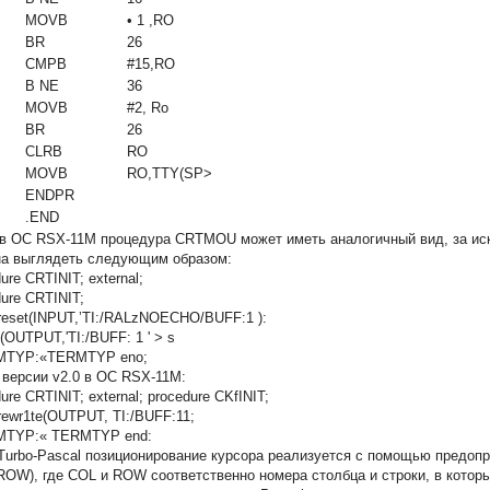
MOVB
• 1 ,RO
BR
26
CMPB
#15,RO
В NE
36
MOVB
#2, Ro
BR
26
CLRB
RO
MOVB
RO,TTY(SP>
ENDPR
.END
 в ОС RSX-11M процедура CRTMOU может иметь аналогичный вид, за иск
а выглядеть следующим образом:
ure CRTINIT; external;
dure CRTINIT;
 reset(INPUT,’TI:/RALzNOECHO/BUFF:1 ):
e(OUTPUT,'TI:/BUFF: 1 ' > s
MTYP:«TERMTYP eno;
 версии v2.0 в ОС RSX-11M:
ure CRTINIT; external; procedure CKfINIT;
 rewr1te(OUTPUT, TI:/BUFF:11;
MTYP:« TERMTYP end:
Turbo-Pascal позиционирование курсора реализуется с помощью пред
ROW), где COL и ROW соответственно номера столбца и строки, в которы