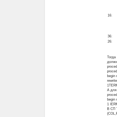
16:
36:
26:
Тогда
должн
proced
proce
begin
rewrit
1TER
А для
proced
begin
1 IER
В СП 
(COL,