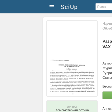
Научн
Обраб
Разр
VAX
Автор
Журн
Рубри
Стать
Беспл
ЖУРНАЛ
Компьютерная оптика