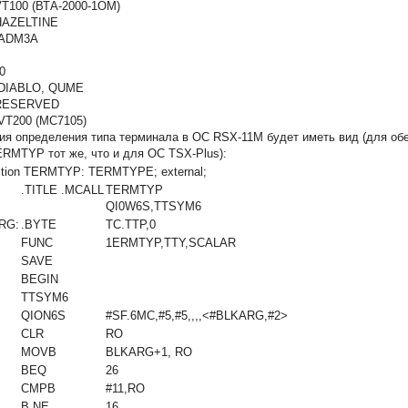
100 (ВТА-2000-1ОМ)
ZELTINE
DM3A
0
ABLO, QUME
ESERVED
200 (MC7105)
ия определения типа терминала в ОС RSX-11M будет иметь вид (для обе
ERMTYP тот же, что и для ОС TSX-Plus):
ction TERMTYP: TERMTYPE; external;
.TITLE .MCALL
TERMTYP
QI0W6S,TTSYM6
RG:
.BYTE
TC.TTP,0
FUNC
1ERMTYP,TTY,SCALAR
SAVE
BEGIN
TTSYM6
QION6S
#SF.6MC,#5,#5,,,,<#BLKARG,#2>
CLR
RO
MOVB
BLKARG+1, RO
BEQ
26
CMPB
#11,RO
В NE
16