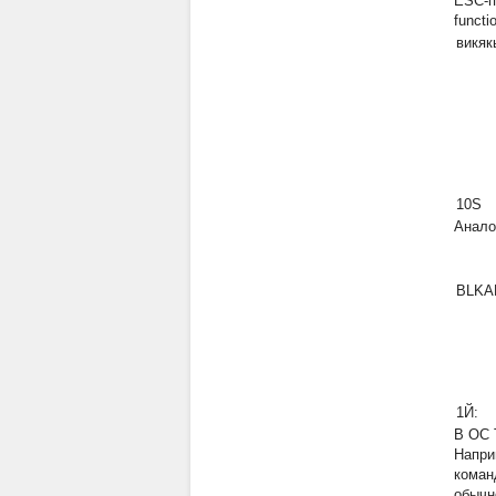
ESC-п
functi
викяк
10S
Анало
BLKA
1Й:
В ОС 
Напри
коман
обычн