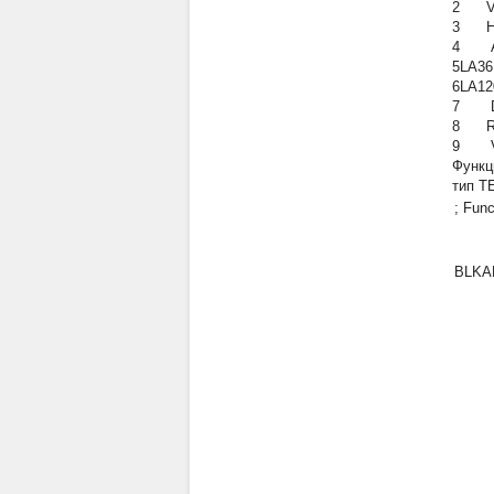
2 VT
3 HA
4 A
5LA36
6LA12
7 DI
8 R
9 VT
Функц
тип T
; Fun
BLKA