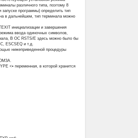
рминалы различного типа, поэтому 8
и запуске программы) определить тип
жна в дальнейшем, тип терминала можно
TEXIT инициализации и завершения
 режима ввода одиночных символов,
инала, В ОС RSTS/E здесь можно было бы
SC, ESCSEQ и т.д.
мощью нижеприведенной процедуры
HDM3A.
YPE <• переменная,
в
которой хранится