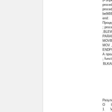
(• оп
proced
proce
be9iB
end:
Проце
; pro
.BLE
PARA
MOVB
MOV 
ENDPR
А про
; fun
BLKA
Резул
О UN
1 VT5