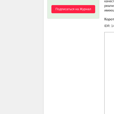
качес
реали
Подписаться на Журнал
имеющ
Корот
IDR: 