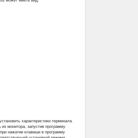
us может иметь вид:
установить характеристики терминала.
 из монитора, запустив программу
 при нажатии клавиши
в программу
ответствующей установкой режима