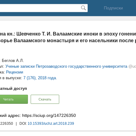
Подписки
 на кн.: Шевченко Т. И. Валаамские иноки в эпоху гонен
орье Валаамского монастыря и его насельники после 
: Беглов А.Л.
ал:
Ученые записки Петрозаводского государственного университета
@uc
ка:
Рецензии
я в выпуске:
7 (176), 2018 года.
атный доступ
Читать
Скачать
кий адрес: https://sciup.org/147226350
7226350
| DOI:
10.15393/uchz.art.2018.239