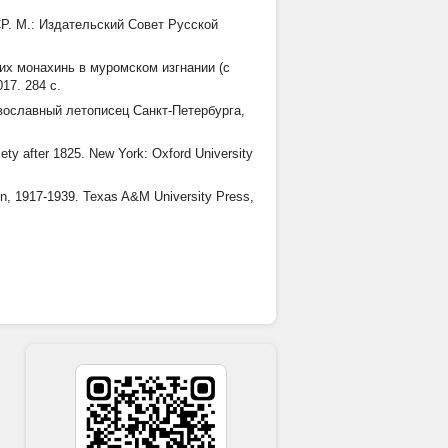
Р. М.: Издательский Совет Русской
ких монахинь в муромском изгнании (с
17. 284 с.
вославный летописец Санкт-Петербурга,
ety after 1825. New York: Oxford University
on, 1917-1939. Texas A&M University Press,