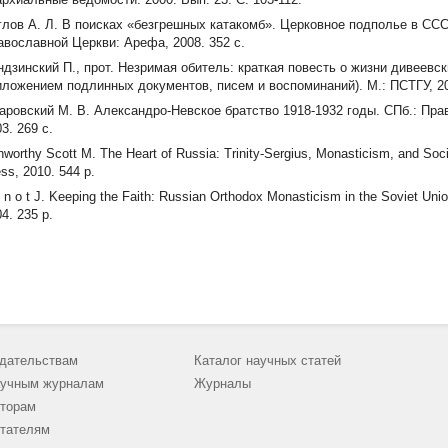
глов А. Л. В поисках «безгрешных катакомб». Церковное подполье в ССС
авославной Церкви: Арефа, 2008. 352 с.
ндзинский П., прот. Незримая обитель: краткая повесть о жизни дивеевс
иложением подлинных документов, писем и воспоминаний). М.: ПСТГУ, 20
аровский М. В. Александро-Невское братство 1918-1932 годы. СПб.: Пра
3. 269 с.
worthy Scott M. The Heart of Russia: Trinity-Sergius, Monasticism, and Soci
ss, 2010. 544 p.
n o t J. Keeping the Faith: Russian Orthodox Monasticism in the Soviet Uni
4. 235 p.
дательствам
Каталог научных статей
учным журналам
Журналы
торам
тателям