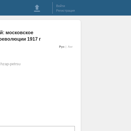
Войти
Регистрация
ий: московское
революции 1917 г
Рус
Анг
hzap-petrsu