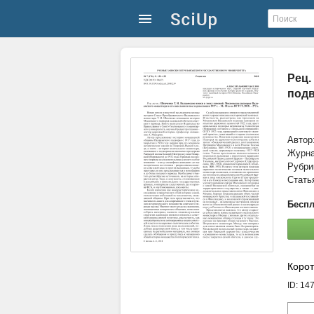
Рец.
подв
Автор
Журн
Рубри
Стать
Беспл
Корот
ID: 14