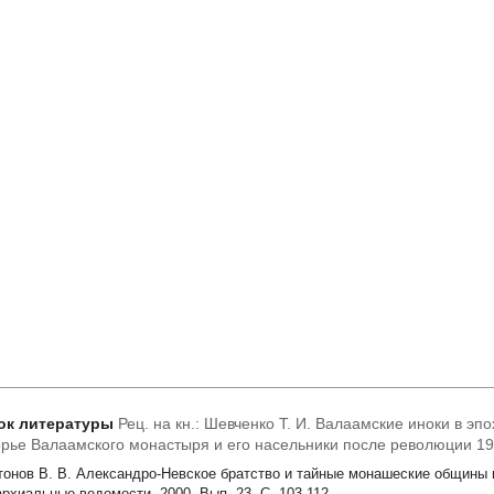
ок литературы
Рец. на кн.: Шевченко Т. И. Валаамские иноки в эп
рье Валаамского монастыря и его насельники после революции 19
тонов В. В. Александро-Невское братство и тайные монашеские общины в
архиальные ведомости. 2000. Вып. 23. С. 103-112.