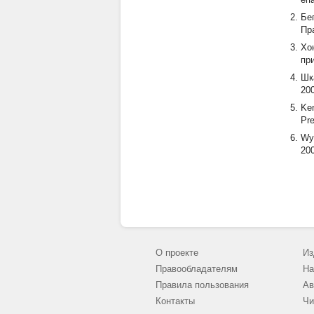
Бе
Пр
Хо
пр
Шк
200
Ken
Pre
Wy 
200
О проекте
Из
Правообладателям
На
Правила пользования
Ав
Контакты
Чи