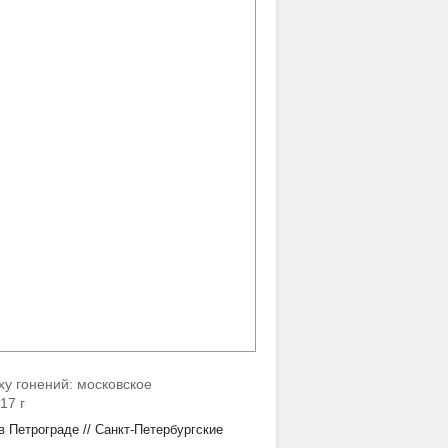
оху гонений: московское
17 г
 Петрограде // Санкт-Петербургские