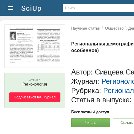
\
\
Научные статьи
Общество
Де
Региональная демографиче
особенное)
Автор: Сивцева С
Журнал:
Регионол
ЖУРНАЛ
Регионология
Рубрика:
Регионал
Подписаться на Журнал
Статья в выпуске:
Бесплатный доступ
Читать
Скачать