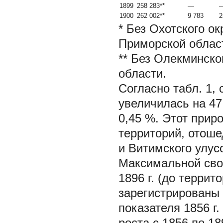
1899
258 283**
—
1900
262 002**
9 783
2
* Без Охотского о
Приморской облас
** Без Олекминско
области.
Согласно табл. 1, 
увеличилась на 47
0,45 %. Этот прир
территорий, отоше
и Витимского улусо
Максимальной свое
1896 г. (до террит
зарегистрированы 
показателя 1856 г
роста с 1856 по 18