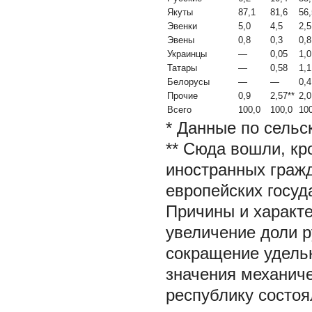
Якуты
87,1
81,6
56,
Эвенки
5,0
4,5
2,5
Эвены
0,8
0,3
0,8
Украинцы
—
0,05
1,0
Татары
—
0,58
1,1
Белорусы
—
—
0,4
Прочие
0,9
2,57**
2,0
Всего
100,0
100,0
10
* Данные по сельс
** Сюда вошли, кр
иностранных гражд
европейских госуд
Причины и характ
увеличение доли р
сокращение удельн
значения механиче
республику состоя