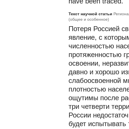
have been traced.
Текст научной статьи
Региона
(общее и особенное)
Потеря Россией св
явление, с которы
численностью насе
протяженностью г
освоении, неразви
давно и хорошо из
слабоосвоенной мн
плотностью населе
ощутимы после рас
три четверти терр
России недостаточ
будет испытывать 