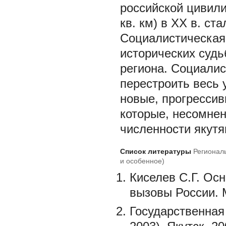
российской цивили
кв. км) в XX в. ст
Социалистическая
исторических судь
региона. Социали
перестроить весь 
новые, прогресси
которые, несомнен
численности якутя
Список литературы
Регионал
и особенное)
Киселев С.Г. Ос
вызовы России. М
Государственная 