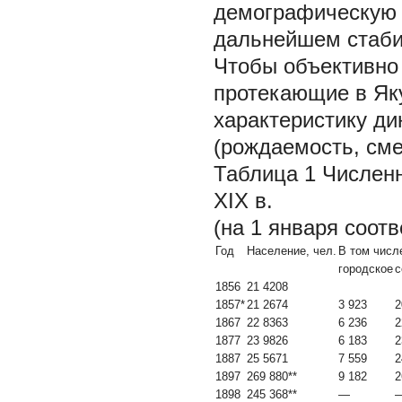
демографическую 
дальнейшем стаби
Чтобы объективно
протекающие в Яку
характеристику ди
(рождаемость, смер
Таблица 1
Численн
XIX в.
(на 1 января соот
Год
Население, чел.
В том числ
городское
с
1856
21 4208
1857*
21 2674
3 923
2
1867
22 8363
6 236
2
1877
23 9826
6 183
2
1887
25 5671
7 559
2
1897
269 880**
9 182
2
1898
245 368**
—