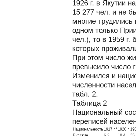
1926 г. в Якутии 
15 277 чел. и не б
многие трудились н
одном только Прии
чел.), то в 1959 г
которых проживали
При этом число жи
превысило число го
Изменился и нацио
численности насе
табл. 2.
Таблица 2
Национальный сос
переписей населе
Национальность
1917 г.*
1926 г.
193
Русские
6,2
10,4
35,