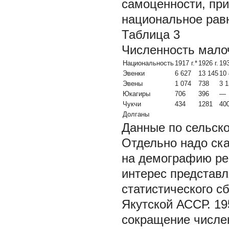
самоценности, при
национальное рав
Таблица 3
Численность мало
Национальность
1917 г.*
1926 г.
193
Эвенки
6 627
13 145
10
Эвены
1 074
738
3 
Юкагиры
706
396
—
Чукчи
434
1281
40
Долганы
Данные по сельско
Отдельно надо ска
на демографию рег
интерес представ
статистического с
Якутской АССР. 19
сокращение числен