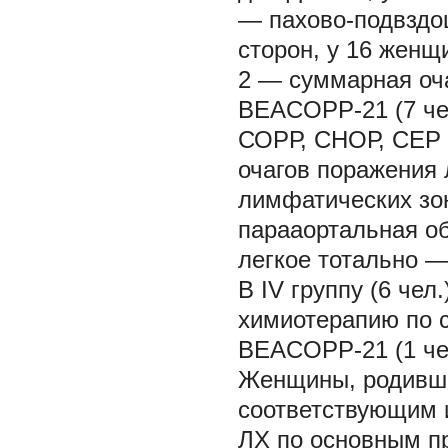
— пахово-подвздош
сторон, у 16 женщ
2 — суммарная оча
BEACOPP-21 (7 чел
СОРР, СНОР, СEP (
очагов поражения
лимфатических зо
парааортальная об
легкое тотально — 
В IV группу (6 че
химиотерапию по с
BEACOPP-21 (1 чел
Женщины, родивши
соответствующим 
ЛХ по основным п