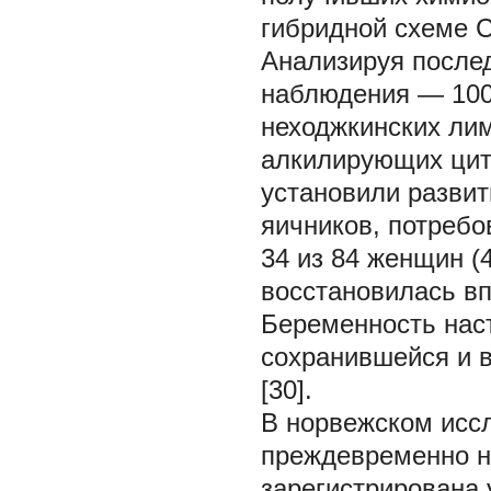
гибридной схеме Ch
Анализируя после
наблюдения — 100 
неходжкинских ли
алкилирующих цитос
установили разви
яичников, потребо
34 из 84 женщин (
восстановилась вп
Беременность наст
сохранившейся и 
[30].
В норвежском иссле
преждевременно н
зарегистрирована