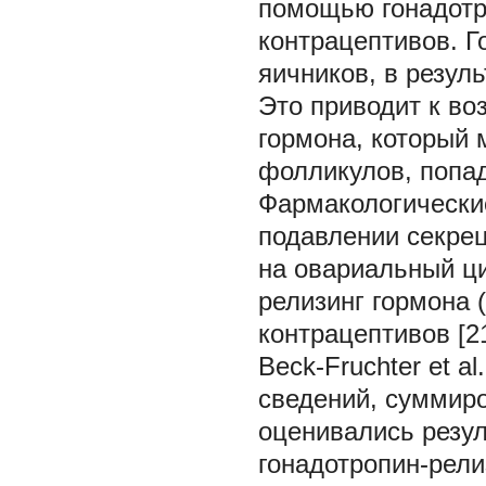
помощью гонадотр
контрацептивов. 
яичников, в резул
Это приводит к в
гормона, который 
фолликулов, попа
Фармакологически
подавлении секрец
на овариальный ци
релизинг гормона 
контрацептивов [21
Beck-Fruchter et a
сведений, суммиро
оценивались резу
гонадотропин-рели