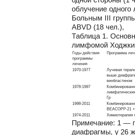
облучение одного л
Больным III групп
ABVD (18 чел.),
Таблица 1.
Основн
лимфомой Ходжкин
Годы действия
Программа леч
программы
лечения
1970-1977
Лучевая терап
выше диафрагм
винбластином
1978-1997
Комбинированн
лимфатических
Гр
1998-2011
Комбинированн
BEACOPP-21 + 
1974-2011
Химиотерапия
Примечание:
1 — 
диафрагмы, у 26 ж