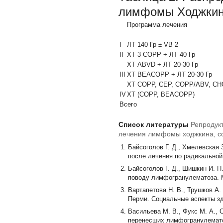
лимфомы Ходжкина
Программа лечения
I
ЛТ 140 Гр ± VB 2
II
ХТ 3 СОРР + ЛТ 40 Гр
ХТ АВVD + ЛТ 20-30 Гр
III
ХТ ВЕАСОРР + ЛТ 20-30 Гр
ХТ СОРР, СЕР, СОРР/ABV, СНОР
IV
ХТ (СОРР, ВЕАСОРР)
Всего
Список литературы
Репродук
лечения лимфомы ходжкина, со
Байсоголов Г. Д., Хмелевская
после лечения по радикальной 
Байсоголов Г. Д., Шишкин И. 
поводу лимфогранулематоза. М
Вартапетова Н. В., Трушков А.
Перми. Социальные аспекты здо
Васильева М. В., Фукс М. А.,
перенесших лимфогранулематоз