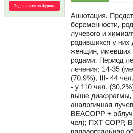
Подписаться на Журнал
Предст
беременности, ро
лучевого и химиол
родившихся у них 
женщин, имевших 
родами. Период леч
лечения: 14-35 (мед
(70,9%), III- 44 че
- у 110 чел. (30,
выше диафрагмы, 
аналогичная лучев
BEACOPP + облуче
чел); ПХТ СОРР, B
парааортальная об