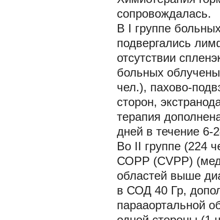
сопровождалась.
В I группе больны
подвергались лим
отсутствии спленэ
больных облучены 
чел.), пахово-подв
сторон, экстранода
терапия дополнена
дней в течение 6-2
Во II группе (224 
СОРР (CVPP) (мед
областей выше диа
в СОД 40 Гр, допо
парааортальной об
одной стороны (1 