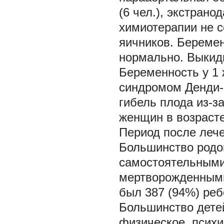
(6 чел.), экстрано
химиотерапии не 
яичников. Береме
нормально. Выкид
Беременность у 1 
синдромом Денди-У
гибель плода из-з
женщин в возрасте
Период после лечен
Большинство родов
самостоятельными 
мертворожденными
был 387 (94%) реб
Большинство дете
физическое, психи