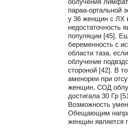
облучения лимфат
параа-ортальной з
у 36 женщин с ЛХ 
недостаточность я
популяции [45]. Еще
беременность с и
области таза, есл
облучение подвзд
стороной [42]. В 
аменореи при отсу
женщин, СОД облу
достигала 30 Гр [51
Возможность умен
Обещающим напра
женщин является 