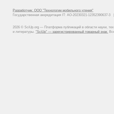
Andre M., Brice P., Cazals D. et 
irradiation in 189 patients with n
Разработчик: ООО "Технологии мобильного чтения"
Anselmo A. P., Cartoni C., Bellan
Государственная аккредитация IT: АО-20230321-12352390637-
MOPP vs ABVD/MOPP//Haematolog
Balcewicz-Sablinska K., Ciesluk 
2026 © SciUp.org — Платформа публикаций в области науки, те
women with Hodgkin`s disease//A
и литературы.
"SciUp" — зарегистрированный товарный знак.
Все
Beck-Fruchter R., Weiss A., Sha
chemotherapy: a review of the cl
Behringer K., Breuer K., Reineke
stage of disease, chemotherapy r
Hodgkin`s Lymphoma Study Group/
Blumenfeld Z. Gynaecologic con
Gynecol. -2003. -V. 15. -P. 359-
Blumenfeld Z., Wolff M. GnRH-ana
chemotherapy//Hum. Reprod. Upda
Brown J. R., Neuberg D., Phillips
with lymphoproliferative disorder
Brusamolino E., Bayo A., Orlandi 
lymphoma treate4d with four cycl
single-institution 15-year follow
Casey R., Brennan P., Becker N. e