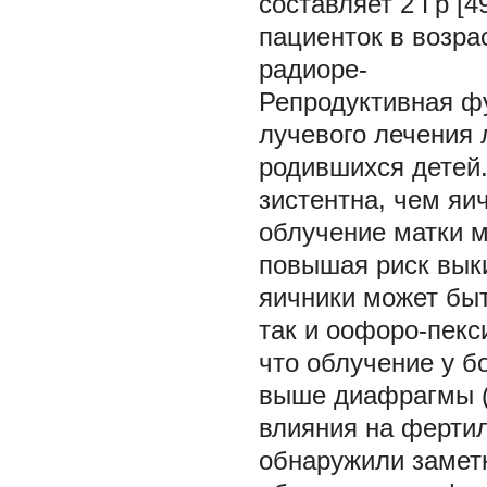
составляет 2 Гр [
пациенток в возрас
радиоре-
Репродуктивная фу
лучевого лечения
родившихся детей
зистентна, чем яи
облучение матки м
повышая риск вык
яичники может бы
так и оофоро-пекси
что облучение у 
выше диафрагмы (
влияния на фертильн
обнаружили замет