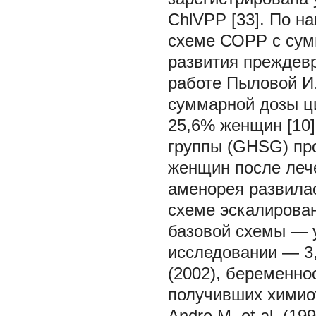
ChlVPP [33]. По н
схеме СОРР с сум
развития преждевр
работе Пыловой И.
суммарной дозы ц
25,6% женщин [10]
группы (GHSG) пр
женщин после леч
аменорея развила
схеме эскалирова
базовой схемы — 
исследовании — 3,2
(2002), беременно
получивших химиот
Andre M. et al. (1