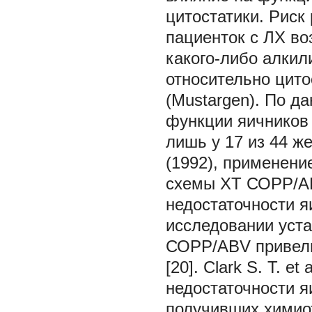
цитостатики. Риск
пациенток с ЛХ во
какого-либо алкил
относительно цит
(Мustargen). По да
функции яичников
лишь у 17 из 44 же
(1992), применени
схемы ХТ СОРР/AB
недостаточности я
исследовании уста
СОРР/ABV привели
[20]. Clark S. T. e
недостаточности я
получивших химио