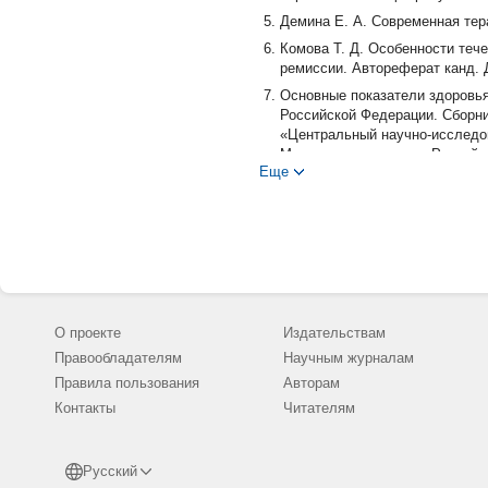
Демина Е. А. Современная тер
Комова Т. Д. Особенности теч
ремиссии. Автореферат канд. Д
Основные показатели здоровья
Российской Федерации. Сборни
«Центральный научно-исследов
Минздравсоцразвития Российск
Еще
Переслегин И. А., Филькова Е.
Подсвирова Т. Е. Сопоставлен
Социальные аспекты здоровья н
Пылова И. В. Репродуктивная
течение заболевания. -Дисс. ка
Шахтарина С. В. Комбинирован
-Дисс. канд. -Обнинск.-1986
О проекте
Издательствам
Шахтарина С. В. Лучевое, пол
Правообладателям
Научным журналам
стадий. Дис… д-ра мед. наук. 
Правила пользования
Авторам
Шмаков Р. Г. Репродуктивное з
Контакты
Читателям
Anasti J. N. Premature ovarian fai
Altieri A., Hemminki K. The fami
Database. Leukemia. 2006; 20 (1
Русский