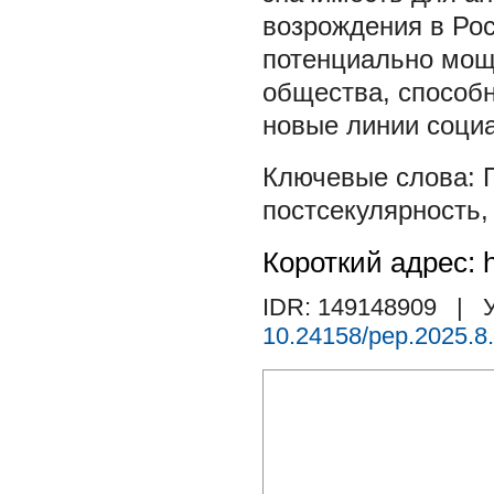
возрождения в Рос
потенциально мощ
общества, способн
новые линии социа
постсекулярность
Короткий адрес: h
IDR: 149148909
| У
10.24158/pep.2025.8