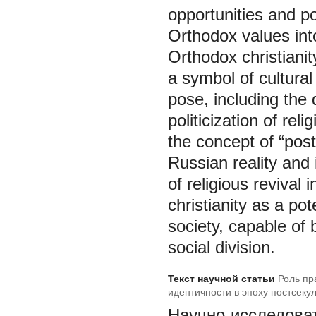
opportunities and po
Orthodox values into
Orthodox christianit
a symbol of cultura
pose, including the 
politicization of reli
the concept of “pos
Russian reality and 
of religious revival
christianity as a pot
society, capable of 
social division.
Текст научной статьи
Роль пр
идентичности в эпоху постсеку
Научно-исследоват