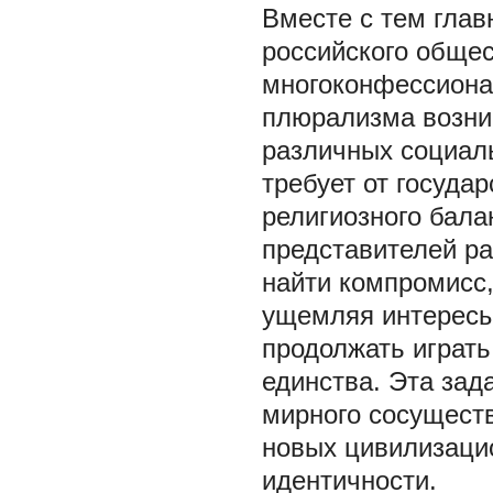
Вместе с тем гла
российского общес
многоконфессионал
плюрализма возник
различных социал
требует от госуда
религиозного бала
представителей ра
найти компромисс,
ущемляя интересы 
продолжать играт
единства. Эта зад
мирного сосуществ
новых цивилизаци
идентичности.