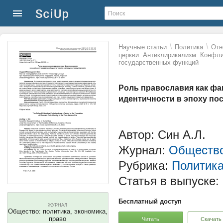
\
\
Научные статьи
Политика
Отн
церкви. Антиклирикализм. Конфли
государственных функций
Роль православия как ф
идентичности в эпоху по
Автор: Син А.Л.
Журнал:
Общество
Рубрика:
Политик
Статья в выпуске:
Бесплатный доступ
ЖУРНАЛ
Общество: политика, экономика,
право
Читать
Скачать