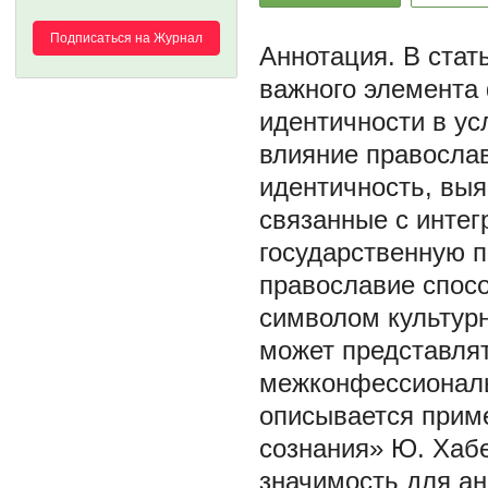
Подписаться на Журнал
В стат
важного элемента
идентичности в ус
влияние правосла
идентичность, выя
связанные с интег
государственную п
православие спосо
символом культурн
может представлят
межконфессиональ
описывается прим
сознания» Ю. Хабе
значимость для а