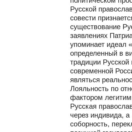
политическом про
Русской православ
совести признаетс
существование Рус
заявлениях Патриа
упоминает идеал «
определенный в в
традиции Русской 
современной Росси
являться реально
Лояльность по отн
фактором легитимн
Русская православ
через индивида, а
соборность, перек