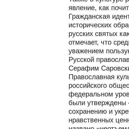
явление, как почи
Гражданская идент
исторических обра
русских святых ка
отмечает, что сре
уважением пользую
Русской православ
Серафим Саровский
Православная куль
российского общес
федеральном уровн
были утверждены 
сохранению и укр
нравственных ценн
названо «неотъемл