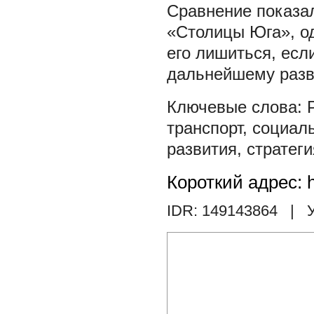
Сравнение показал
«Столицы Юга», од
его лишиться, ес
дальнейшему разв
транспорт
,
социаль
развития
,
стратеги
Короткий адрес: h
IDR: 149143864
| У