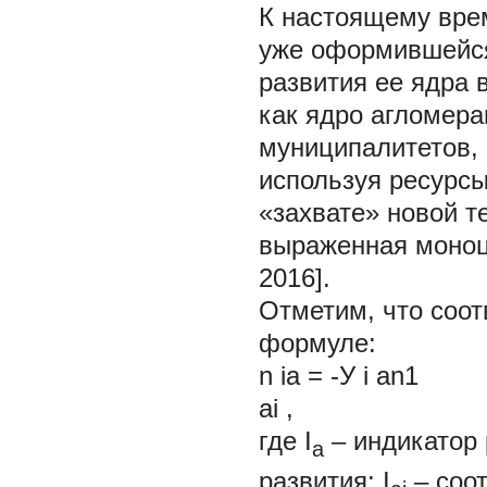
К настоящему вре
уже оформившейся 
развития ее ядра 
как ядро агломер
муниципалитетов, 
используя ресурсы
«захвате» новой т
выраженная моноц
2016].
Отметим, что соо
формуле:
n ia = -У i an1
ai
,
где
I
– индикатор
a
развития;
I
– соо