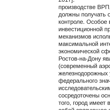
производстве ВРП,
должны получать о
контроле. Особое
инвестиционной п
механизмов испол
максимальной инт
экономической сф
Ростов-на-Дону я
(современный аэро
железнодорожных у
федерального знач
исследовательски
сосредоточены ос
того, город имеет