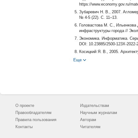
https://www.economy.gov.ru/mate
Зубаревич Н. В., 2007. Аглом
№ 4-5 (22). С. 11–13.
Головастова М. С., Ильенкова 
инфраструктуры города // Экол
Экономика. Информатика. Сери
DOI: 10.23885/2500-123X-2022-2
Косицкий Я. В., 2005. Архитек
Крупнейшие городские агломер
Еще
21 с.
Лимонов Л., 2013. Город и при
http://www.contextfound.org/eve
Маршалл А., 1993. Принципы эко
Мониторинг реализации Страте
2022. URL: https://rostov-gor
экономического+развития+гор
О проекте
Издательствам
Областной закон Ростовской об
Правообладателям
Научным журналам
2022. URL: https://www.donland
Правила пользования
Авторам
Программа комплексного разв
Контакты
Читателям
приоритетного проекта «Безоп
http://www.donland.ru/Donland