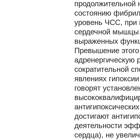
продолжительной н
состоянию фибрил
уровень ЧСС, при 
сердечной мышцы 
выраженных функц
Превышение этого 
адренергическую 
сократительной с
явлениях гипоксии
говорят установле
высококвалифицир
антигипоксических
достигают антигип
деятельности эфф
сердца), не увели