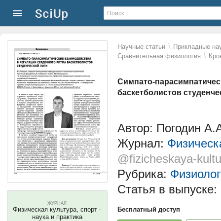
\
Научные статьи
Прикладные нау
\
Сравнительная физиология
Кро
Симпато-парасимпатическ
баскетболистов студенче
Автор: Погодин А.А
Журнал:
Физическа
@fizicheskaya-kultu
Рубрика:
Физиоло
Статья в выпуске:
ЖУРНАЛ
Физическая культура, спорт -
Бесплатный доступ
наука и практика