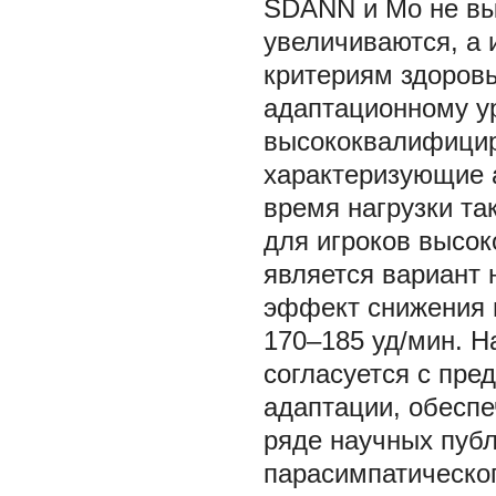
SDANN и Мо не вы
увеличиваются, а 
критериям здоровь
адаптационному ур
высококвалифицир
характеризующие а
время нагрузки та
для игроков высо
является вариант 
эффект снижения 
170–185 уд/мин. 
согласуется с пре
адаптации, обесп
ряде научных публ
парасимпатическог