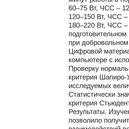
60–75 Вт, ЧСС – 1
120–150 Вт, ЧСС –
180–220 Вт, ЧСС –
подготовительном 
при добровольном
Цифровой материа
компьютере с испо
Проверку нормаль
критерия Шапиро-У
исследуемых велич
Статистически зн
критерия Стьюдент
Результаты.
Изуче
позволило получит
взаимодействий ве