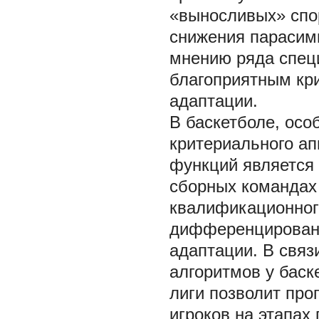
«выносливых» спо
снижения парасимп
мнению ряда специа
благоприятным кр
адаптации.
В баскетболе, осо
критериального ап
функций является 
сборных командах
квалификационного
дифференцированн
адаптации. В связ
алгоритмов у баск
лиги позволит пр
игроков на этапах