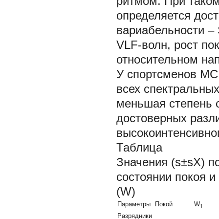
ритмом. При таком
определяется дост
вариабельности –
VLF-волн, рост по
относительном на
У спортсменов МС
всех спектральных
меньшая степень 
достоверных разл
высокоинтенсивно
Таблица
Значения (s±sX) п
состоянии покоя и
(W)
Параметры
Покой
W
1
Разрядники