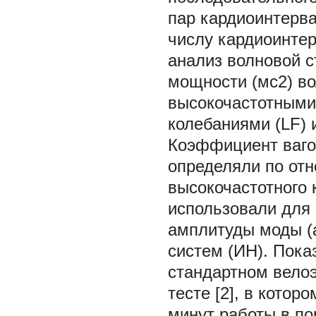
пар кардиоинтерва
числу кардиоинтер
анализ волновой 
мощности (мс2) во
высокочастотными
колебаниями (LF) 
Коэффициент вагос
определяли по отн
высокочастотного 
использовали для 
амплитуды моды (
систем (ИН). Пока
стандартном вело
тесте [2], в кото
минут работы в по