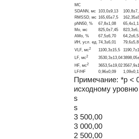
МС
SDANN, мс
103,0±9,13
100,8±7
RMSSD, мс
165,65±7,5
162,35±
pNN50, %
67,8±1,08
65,4±1,1
Мо, мс
825,0±7,45
823,3±6
АМо, %
67,5±6,70
64,2±6,5
ИН, усл. ед.
74,3±6,01
79,6±5,8
2
1100,3±15,5
1190,7±
VLF, мс
2
3530,3±13,04
3898,05
LF, мс
2
3653,5±19,02
3567,9±
HF, мс
LF/HF
0,96±0,09
1,09±0,1
Примечание: *p < 0
исходному уровню
s
s
3 500,00
3 000,00
2 500,00