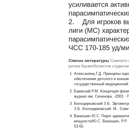
усиливается актив
парасимпатически
2. Для игроков в
лиги (МС) характе
парасимпатических
ЧСС 170-185 уд/ми
Список литературы
Симпато-
ритма баскетболистов студенче
Алексанянц Г.Д. Принципы оце
обеспечения детского и юношес
государственный медицинский у
Баевский Р.М. Концепция физи
журнал им. Сеченова. -2003. -Т.
Белоцерковский З.Б. Эргометр
З.Б. Белоцерковский. М.: Совет
Ванюшин Ю.С. Порог адекватн
мощности/Ю.С. Ванюшин, Р.Р. Х
53-55.