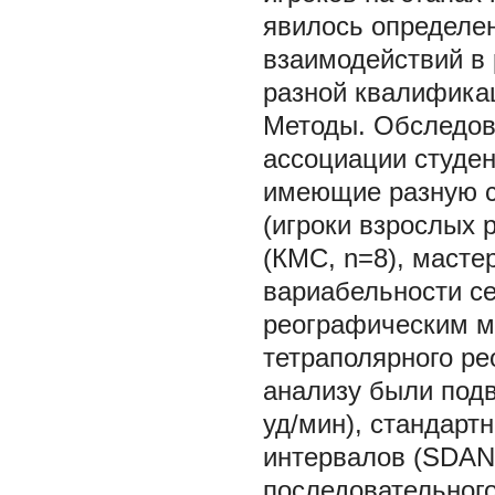
явилось определе
взаимодействий в 
разной квалификац
Методы. Обследов
ассоциации студен
имеющие разную с
(игроки взрослых 
(КМС, n=8), масте
вариабельности се
реографическим м
тетраполярного р
анализу были под
уд/мин), стандарт
интервалов (SDAN
последовательног