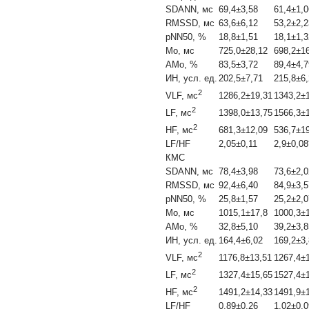
SDANN, мс
69,4±3,58
61,4±1,0
RMSSD, мс
63,6±6,12
53,2±2,2
pNN50, %
18,8±1,51
18,1±1,3
Мо, мс
725,0±28,12
698,2±16
АМо, %
83,5±3,72
89,4±4,7
ИН, усл. ед.
202,5±7,71
215,8±6
2
1286,2±19,31
1343,2±
VLF, мс
2
1398,0±13,75
1566,3±
LF, мс
2
681,3±12,09
536,7±1
HF, мс
LF/HF
2,05±0,11
2,9±0,08
КМС
SDANN, мс
78,4±3,98
73,6±2,0
RMSSD, мс
92,4±6,40
84,9±3,5
pNN50, %
25,8±1,57
25,2±2,0
Мо, мс
1015,1±17,8
1000,3±
АМо, %
32,8±5,10
39,2±3,8
ИН, усл. ед.
164,4±6,02
169,2±3
2
1176,8±13,51
1267,4±
VLF, мс
2
1327,4±15,65
1527,4±
LF, мс
2
1491,2±14,33
1491,9±
HF, мс
LF/HF
0,89±0,26
1,02±0,0