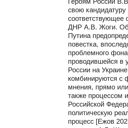
Героям России В.В
свою кандидатуру 
соответствующее 
ДНР А.В. Жоги. О
Путина предопред
повестка, впосле
проблемного фона
проводившейся в 
России на Украине
комбинируются с 
мнения, прямо ил
также процессом и
Российской Федера
политическую реал
процесс [Ежов 202