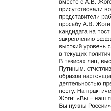
вместе с А.В. Жог
присутствовали в
представители ра
просьбу А.В. Жоги
кандидата на пост
закреплению эффе
высокий уровень с
в текущих политич
В тезисах лиц, вы
Путиным, отчетли
образов настоящег
деятельностью пр
посту. На практич
Жоги: «Вы – наш п
Вы нужны России»