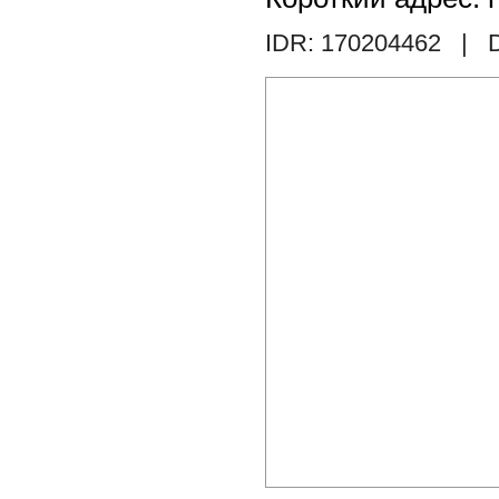
IDR: 170204462
| D