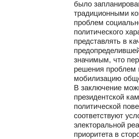
было запланирова
традиционными ко
проблем социально
политического хар
представлять в ка
предопределившей
значимым, что пе
решения проблем 
мобилизацию обще
В заключение можн
президентской кам
политической пов
соответствуют ус
электоральной ре
приоритета в стор