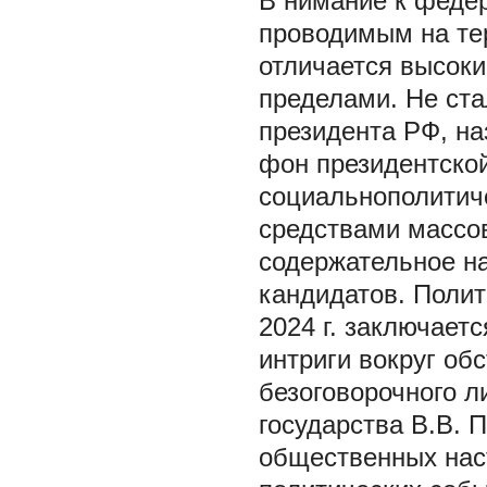
В
нимание к феде
проводимым на те
отличается высоки
пределами. Не ст
президента РФ, на
фон президентско
социальнополитиче
средствами массо
содержательное н
кандидатов. Полит
2024 г. заключае
интриги вокруг об
безоговорочного л
государства В.В. 
общественных нас