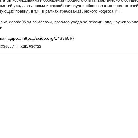
ьтатов исследований и обобщения прошлого опыта практического осущес
риятий ухода за лесами и разработки научно обоснованных предложени
вующих правил, в т.ч. в рамках требований Лесного кодекса РФ.
Уход за лесами
,
правила ухода за лесами
,
виды рубок уход
и
кий адрес: https://sciup.org/14336567
14336567
| УДК:
630*22