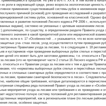
, применявшимся в прошлом. Но уже в 80-х гг. XX в. и тем более в нача
е их роли в окружающей среде, резко возросла экологическая ценность 
тивное применение существовавшей системы рубок в неизменном виде 
 послужило причиной (основой) для проведения исследований и разработки
ренцированной системы рубок, основанной на классической. Однако фа
товленных в развитие положений Лесного кодекса РФ 2006 г., используе
званных видами), системно не увязанных с целевым назначением лесов.
 г.) дополняющих, по существу, в определенном разделе Правила ухода 
твенного значения в какой приоритетной роли или иерархической взаимо
тности, если в п. 17 «Особенностей …» указывается, что во всех катего
 защитных уча- стках лесов, уход осуществляется путем проведения руб
смотренных Правилами ухода за лесами, то в следующем п. 18 регламе
ьев и кустарников «при проведении выборочных рубок спелых и пересто
ния целей это может быть для заготовки древесины, т.е. относиться к П
 за лесами (что не противоречит части 2 статьи 16 Лесного кодекса РФ и
т.е. относиться и к Правилам ухода за лесами или к тем и другим Прави
овками, что «нормативы выборочных рубок спелых и перестойных лесных
очных и сплошных санитарных рубок определяются в соответствии с пр
 за лесами, правилами санитарной безопасности в лесах». Следовательн
тно, наиболее общие требования, которые детализируются в перечислен
отренная специфика ряда положений Правил ухода за лесами и «Особ
ьные мероприятия ухода за лесами или требования к их проведению и о
ает недостаточно полную систему положений для регламентирования р
одственных мероприятий, как в региональном плане (по лесным районам)
чения лесов, особенно защитных.