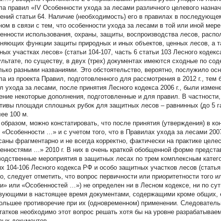
ла правил «IV Особенности ухода за лесами различного целевого назнач
ений статьи 64. Наличие (необходимость) его в правилах в последующе
ном в связи с тем, что особенности ухода за лесами в той или иной ме
енности использования, охраны, защиты, воспроизводства лесов, распо
няющих функции защиты природных и иных объектов, ценных лесов, а т
ных участках лесов» (статьи 104-107, часть 6 статьи 103 Лесного кодекс
ультате, по существу, в двух (трех) документах имеются сходные по со
лько разными названиями. Это обстоятельство, вероятно, послужило ос
ла из проекта Правил, подготовленного для рассмотрения в 2012 г., тем
л ухода за лесами, после принятия Лесного кодекса 2006 г., были изме
ение некоторые дополнения, подготовленные и для правил. В частност
тивы площади сплошных рубок для защитных лесов – равнинных (до 5 га)
лее 100 м.
 образом, можно констатировать, что после принятия (утверждения) в конц
) «Особенности …» и с учетом того, что в Правилах ухода за лесами 200
саны фрагментарно и не всегда корректно, фактически на практике целе
енностями …» 2010 г. В них в очень краткой обобщенной форме предст
водственные мероприятия в защитных лесах по трем комплексным катег
ях 104-106 Лесного кодекса РФ и особо защитных участков лесов (статья 
о, следует отметить, что вопрос первичности или приоритетности того и
и» или «Особенностей …») не определен ни в Лесном кодексе, ни по су
вующими в настоящее время документами, содержащими кроме общих, е
ольшее противоречие при их (одновременном) применении. Следователь
татков необходимо этот вопрос решать хотя бы на уровне разрабатыва
вых документов.