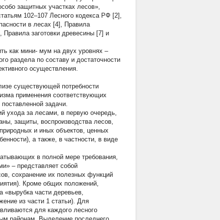
особо защитных участках лесов»,
татьям 102–107 Лесного кодекса РФ [2],
пасности в лесах [4], Правила
, Правила заготовки древесины [7] и
ть как мини- мум на двух уровнях –
ого раздела по составу и достаточности
ективного осуществления.
ализе существующей потребности
низма применения соответствующих
 поставленной задачи.
й ухода за лесами, в первую очередь,
аны, защиты, воспроизводства лесов,
природных и иных объектов, ценных
енности), а также, в частности, в виде
ватывающих в полной мере требования,
ми» – представляет собой
ов, сохранение их полезных функций
риятия). Кроме общих положений,
а «вырубка части деревьев,
ение из части 1 статьи). Для
авливаются для каждого лесного
ным районам. Выделение последнего