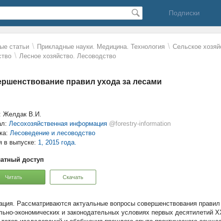
Подписки
\
\
ые статьи
Прикладные науки. Медицина. Технология
Сельское хозяй
\
ство
Лесное хозяйство. Лесоводство
ршенствование правил ухода за лесами
: Желдак В.И.
ал:
Лесохозяйственная информация
@forestry-information
ка:
Лесоведение и лесоводство
я в выпуске:
1, 2015 года.
атный доступ
Читать
Скачать
Рассматриваются актуальные вопросы совершенствования правил 
льно-экономических и законодательных условиях первых десятилетий XX