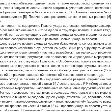
дных и иных объектов, ценных лесов, а также лесов, расположенных на 
ящихся к защитным лесам и особо защитным участкам лесов, согласно с
же Правила санитарной безопасности в лесах [3], Правила пожарной безо
осстановления [5], Перечень лесорастительных зон и лесных районов [6]
е.
том, вероятно, содержание Правил ухода за лесами необходимо расшири
о состава включенных в них разделов и структуры правил, а затем кажд
ений, регламентирующих мероприятия ухода за лесами в целях их эфф
ование совершенствования и развития Правил ухода за лесами
шенствование правил ухода за лесами базируется на сопоставимом ан
ики лесного хозяйства в существенном улучшении регулирующего меха
одст-венных мероприятий и научных разработок, пригодных для решения
овном положения, регулирующие планирование и проведение мероприяти
жатся в соответствующих Правилах и Особенностях использования, охр
ложенных в водоохранных зонах, лесов, выполняющих функции защиты 
, а также лесов, расположенных на особо защитных участках лесов (Особ
ваний в правилах санитарной и пожарной безопасности в лесах и др.
вилах ухода за лесами (2007) выделено четыре раздела, формально ох
смотренные частью первой статьи 64 Лесного кодекса РФ «Уход за леса
ствление мероприятий, направленных на повышение продуктивности лес
бка части деревьев, кустарников, агролесомелиоративные и иные мероп
етственно выделены разделы: рубок ухода (отражающие, вероятно, слов
рников»); «агролесомелиоративных и иных мероприятий» (дословно выраж
нения требования части 4 статьи 15 («…правила ухода за лесами устан
а…») введено Приложение 2 с нормативами режима рубок ухода по лес