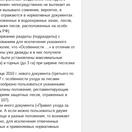
ения» непосредственно не вытекает из
м вызывало сомнение, вероятно, в
ре отражаются в нормативных документах
ложенных в водоохранных зонах, лесов,
акже лесов, расположенных на особо
а РФ).
держанию разделы (подразделы) с
нованием для исключения указанного
 более, что «Особенности …» в отличие от
нены уже дважды и в них получили
и, были установлены максимальные
 и горных (до 3 га) при ширине лесосеки
е 2010 г. нового документа (третьего по
7 г. особенности ухода за лесами
сообразно пользоваться указанными
авлены положения, регламентирующие
ориям защитных лесов, отраженных в
107).
ли иного документа («Правил ухода за
ти. А если можно пользоваться двумя
ще и разные положения, то возникает
но, для исключения отмеченных
емых и применяемых нормативных