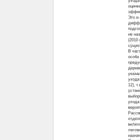
ухода
оценк
эффек
Это и
диффе
подго
не на
(2010
сущес
В час
особо
преду
дерев
указа
ухода
12), 
устан
выбор
ухода
вероя
Рассм
отдел
включ
лесов
назна