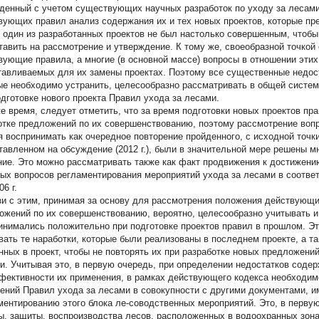
денный с учетом существующих научных разработок по уходу за лесам
вующих правил анализ содержания их и тех новых проектов, которые пр
и один из разработанных проектов не был настолько совершенным, чтобы
тавить на рассмотрение и утверждение. К тому же, своеобразной точкой
вующие правила, а многие (в основной массе) вопросы в отношении этих
тавливаемых для их замены проектах. Поэтому все существенные недост
ые необходимо устранить, целесообразно рассматривать в общей систем
одготовке нового проекта Правил ухода за лесами.
же время, следует отметить, что за время подготовки новых проектов пр
отке предложений по их совершенствованию, поэтому рассмотрение воп
я воспринимать как очередное повторение пройденного, с исходной точки
тавленном на обсуждение (2012 г.), были в значительной мере решены 
ние. Это можно рассматривать также как факт продвижения к достижени
ых вопросов регламентирования мероприятий ухода за лесами в соответ
6 г.
зи с этим, принимая за основу для рассмотрения положения действующи
ожений по их совершенствованию, вероятно, целесообразно учитывать и
инимались положительно при подготовке проектов правил в прошлом. Эт
вать те наработки, которые были реализованы в последнем проекте, а т
нных в проект, чтобы не повторять их при разработке новых предложений
и. Учитывая это, в первую очередь, при определении недостатков содер
фективности их применения, в рамках действующего кодекса необходимо
ений Правил ухода за лесами в совокупности с другими документами, 
ментированию этого блока ле-соводственных мероприятий. Это, в перву
ы, защиты, воспроизводства лесов, расположенных в водоохранных зон