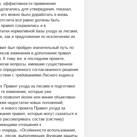
и, эффективности применения
едлагались для утверждения, показал,
 его можно было доработать и вновь
 отсчета все равно должны быть
 правил сохранились и в
атки нормативной базы ухода за лесами,
е, как и предложения по исключению их
авил был пройден значительный путь по
росов изменения и дополнения правил
. К тому же, в последнем проекте,
многие вопросы, имевшие существенное
ю определенного согласованного решения
ствии с требованиями Лесного кодекса
х Правил ухода за лесами и подготовки
 те изменения, которые уже
о позволит более или менее объективно
акже недостатки новых положений,
 и нового проекта Правил ухода за
жания правил, которые могут сказаться и
 рассматривать состав (систему)
имеющими отношения к
ю очередь, «Особенности использования,
ах, лесов, выполняющих функции защиты