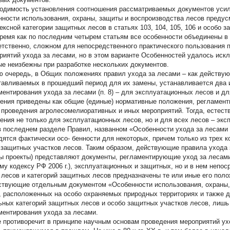
одимость установления соотношения рассматриваемых документов усили
нности использования, охраны, защиты и воспроизводства лесов преду
ексной категории защитных лесов в статьях 103, 104, 105, 106 и особо з
время как по последним четырем статьям все особенности объединены в
етственно, сложном для непосредственного практического пользования 
риятий ухода за лесами, но в этом варианте Особенностей удалось иск
ые неизбежны при разработке нескольких документов.
ю очередь, в Общих положениях правил ухода за лесами – как действующ
тавливаемых в прошедший период для их замены, устанавливается два
ментирования ухода за лесами (п. 8) – для эксплуатационных лесов и 
ения приведены как общие (единые) нормативные положения, регламент
 проведения агролесомелиоративных и иных мероприятий. Тогда, естеств
ения не только для эксплуатационных лесов, но и для всех лесов – экс
в последнем разделе Правил, названном «Особенности ухода за лесами 
дятся фактически осо- бенности для некоторых, причем только из трех 
 защитных участков лесов. Таким образом, действующие правила ухода 
ы проекты) представляют документы, регламентирующие уход за лесами 
му кодексу РФ 2006 г.), эксплуатационных и защитных, но и в нем непос
 лесов и категорий защитных лесов предназначены те или иные его поло
твующие отдельным документом «Особенности использования, охраны, 
, расположенных на особо охраняемых природных территориях и также 
ьных категорий защитных лесов и особо защитных участков лесов, лиш
ментирования ухода за лесами.
е противоречит в принципе научным основам проведения мероприятий ух