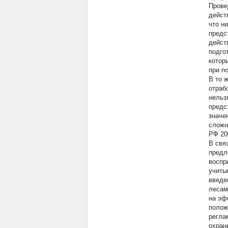
Прове
дейст
что н
предс
дейст
подго
котор
при п
В то 
отраб
нельз
предс
значе
сложн
РФ 200
В свя
предл
воспр
учиты
введе
лесам
на эф
полож
регла
охран