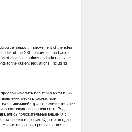
dological support improvement of the rules
decades of the XXI century. on the basis of
on of cleaning cuttings and other activities
s to the current regulations, including
о предпринимались попытки внести в них
 управления лесным хозяйством
гих организаций страны. Количество этих
тивоположную направленность. Ряд
инимались положительные решения с
овых проектов правил. Однако ни один
ию многих вопросов, проявившегося в