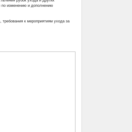
твления рубок ухода и других
й по изменению и дополнению
а
,
требования к мероприятиям ухода за