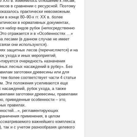
ле XXI в. изменилось отношение к лесам,
лесов в сравнении с ресурсной. Поэтому
оказалось практически невозможным.
 в конце 80–90-х гг. XX в. более
ктически в нормативных документах,
тся набор видов рубок (непосредственно
 Это отражается и в «Особенностях …»
за лесами (в данном случае не имеет
связи они используются).
риях защитных лесов (перечисляется) и на
ок ухода и иных мероприятий,
нтируется очередность назначения
йных лесных насаждений в рубку». Без
равилам заготовки древесины или для
 тем более соответствует части 4 статьи
лам. Эти положения усиливаются еще
 насаждений, рубок ухода, а также
авилами заготовки древесины, правилами
о, приведенные особенности – это,
ных правилах.
енностей…», регламентирующих
граничения применения, в целом
ассматриваемого важнейшего комплекса
, так и с учетом разнообразия целевого