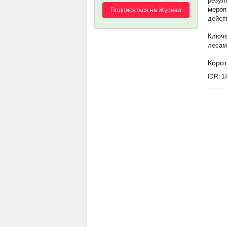
резул
мероп
Подписаться на Журнал
дейст
лесам
Корот
IDR: 