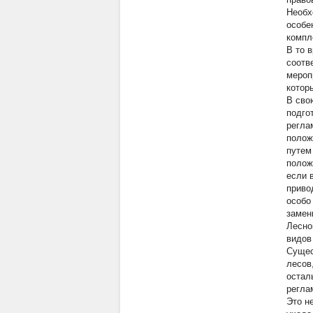
Необх
особе
компл
В то 
соотв
мероп
котор
В сво
подго
регла
полож
путем
полож
если 
приво
особо
замен
Лесно
видов
Сущес
лесов
остал
регла
Это н