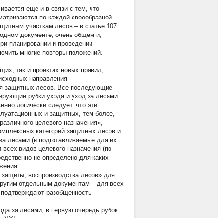
вается еще и в связи с тем, что
сматриваются по каждой своеобразной
ащитным участкам лесов – в статье 107.
 одном документе, очень общем и,
при планировании и проведении
лючить многие повторы положений,
их, так и проектах новых правил,
 исходных направления
для защитных лесов. Все последующие
ирующие рубки ухода и уход за лесами
енно логически следует, что эти
плуатационных и защитных, тем более,
различного целевого назначения»,
комплексных категорий защитных лесов и
за лесами (и подготавливаемые для их
всех видов целевого назначения (по
редственно не определено для каких
жения.
защиты, воспроизводства лесов» для
другим отдельным документам – для всех
ь подтверждают разобщенность
ода за лесами, в первую очередь рубок