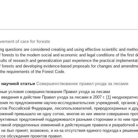
vement of care for forests
ng questions are considered creating and using effective scientific and metho
f forests to the modern social and economic and legal conditions of the first 
sults of research and generalization past experience the practical implementati
f forests and developing evidence-based proposals for changes and amendment
 the requirements of the Forest Code.
т научной статьи
Совершенствование правил ухода за лесами
ные условия совершенствования Правил ухода за лесами
 введения в действие Правил ухода за лесами в 2007 г. [1] неоднократн
ения по предложениям научно-исследовательских учреждений, органов
ктов Российской Федерации, лесопользователей, природоохранных и дру
ожений превышало не одну сотню, многие из них имели совершенно про
руктивных предложений поддерживался разными сторонами и по ним пр
товкой определенных изменений в действующие правила и разработкой н
х не был принят, возможно, и из-за отсутствия единого подхода к решен
ссе обсуждения проектов правил.