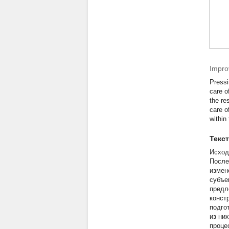
Impro
Pressi
care o
the re
care o
within
Текс
Исход
После
измен
субъе
предл
конст
подго
из ни
проце