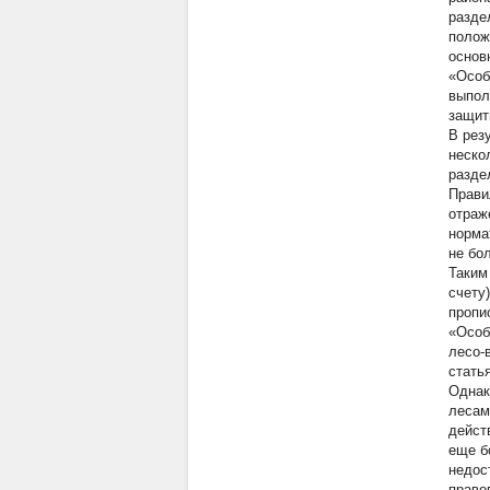
разде
полож
основ
«Особ
выпол
защит
В рез
неско
разде
Прави
отраж
норма
не бо
Таким
счету
пропи
«Особ
лесо-
стать
Однак
лесам
дейст
еще б
недос
право