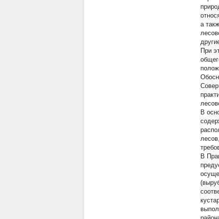
приро
относ
а так
лесов
други
При э
общег
полож
Обосн
Совер
практ
лесов
В осн
содер
распо
лесов
требо
В Пра
преду
осуще
(выру
соотв
куста
выпол
район