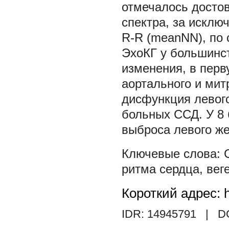
отмечалось достов
спектра, за исклю
R-R (meanNN), по 
ЭхоКГ у большинс
изменения, в перв
аортального и мит
дисфункция левого
больных ССД. У 8
выброса левого ж
ритма сердца
,
вег
Короткий адрес: h
IDR: 14945791
| DO