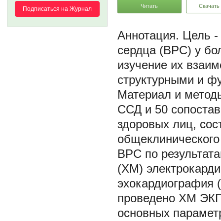
Читать
Скачать
Подписаться на Журнал
Цель -
сердца (ВРС) у бо
изучение их взаи
структурными и ф
Материал и метод
ССД и 50 сопостав
здоровых лиц, сос
общеклинического 
ВРС по результата
(ХМ) электрокард
эхокардиография 
проведено ХМ ЭКГ.
основных парамет