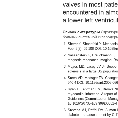
valves in most patie
encountered in almos
a lower left ventric
Список литературы
Структур
больных системной склеродерм
Sherer Y, Shoenfeld Y. Mechanis
Feb; 2(2): 99-106 DOI: 10.1038
Nassenstein K, Breuckmann F, Hug
magnetic resonance imaging. Ro
Mayes MD, Lacey JV Jr, Beebe-Di
sclerosis in a large US populati
Steen VD, Medsger TA. Changes i
940-4 DOI: 10.1136/ard.2006.06
Ryan TJ, Antman EM, Brooks NH, 
myocardial infarction. A report 
Guidelines (Committee on Manage
10.1016/S0735-1097(99)00351-4
Stevens MJ, Raffel DM, Allman K
diabetes: an assessment by C-11